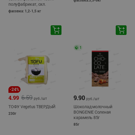
фасовка:3,5-6кг
полуфабрикат, охл.
фасовка: 1,2-1,5 кг
1
-
24
%
6.59
9.90
4.99
руб./
шт
руб./
шт
ТОФУ Vegetus ТВЕРДЫЙ
Шоколад молочный
BONGENIE Соленая
230г
карамель 85г
85г