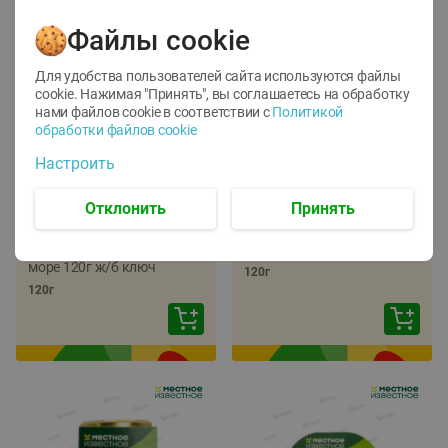
Файлы cookie
Для удобства пользователей сайта используются файлы
cookie. Нажимая "Принять", вы соглашаетесь
на обработку
нами файлов cookie в соответствии с
Политикой
обработки файлов cookie
-
22
%
-
17
%
Настроить
5.79
5.99
4.49
4.99
руб./
шт
руб./
шт
Отклонить
Принять
Икра трески
Икра сельди
тихоокеанской
тихоокеанской Лунское
деликатесная Лунское
море 120г ж/б ключ
море 120г ж/б ключ
120г
120г