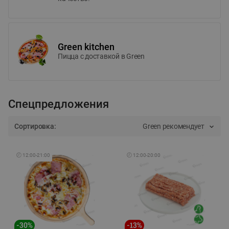
Green kitchen
Пицца c доставкой в Green
Спецпредложения
Сортировка:
Green рекомендует
🕘
12:00
-
21:00
🕘
12:00
-
20:00
-
30
%
-
13
%