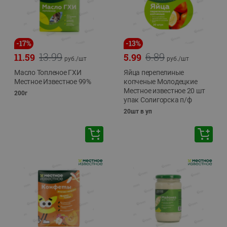
-
17
%
-
13
%
13.99
6.89
11.59
5.99
руб./
шт
руб./
шт
Масло Топленое ГХИ
Яйца перепелиные
Местное Известное 99%
копченые Молодецкие
Местное известное 20 шт
200г
упак Солигорска п/ф
20шт в уп