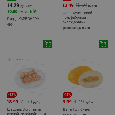
15.59
14.29
13.49
руб./
кг
руб./
шт
10.00
6
руб. за
Фарш Купеческий
полуфабрикат,
Пицца КАРБОНАРА
охлажденный
490г
фасовка: 0,5-0,7 кг
🕘
12:00
-
20:00
-
12
%
-
11
%
21.69
4.49
18.99
3.99
руб./
кг
руб./
кг
Шашлык Вкусный из
Дыня Гуляби вес
свиной филейной части