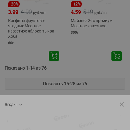
-
20
%
-
12
%
4.99
5.19
3.99
4.59
руб./
шт
руб./
шт
Конфеты фруктово-
Майонез Эко премиум
ягодные Местное
Местное известное
известное яблоко-тыква
300г
Хоба
60г
Показано 1-14 из 76
Показать 15-28 из 76
Ягоды
Каталог товаров
Специально для вас