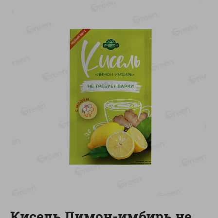
-
13
%
-
20
%
6.89
4.99
5.99
3.99
руб./
шт
руб./
шт
Яйца перепелиные
Конфеты фруктово-
копченые Молодецкие
ягодные Местное
Местное известное 20 шт
известное яблоко-тыква
упак Солигорска п/ф
Хоба
20шт в уп
60г
Показано 1-14 из 78
Показать 15-28 из 78
Каталог товаров
Специально для вас
Кисель Лимон-имбирь не