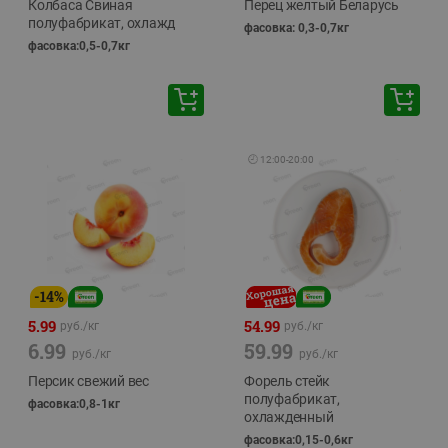
Колбаса Свиная
Перец желтый Беларусь
полуфабрикат, охлажд
фасовка: 0,3-0,7кг
фасовка:0,5-0,7кг
🕘
12:00
-
20:00
-
14
%
5.99
54.99
руб./
кг
руб./
кг
6.99
59.99
руб./
кг
руб./
кг
Персик свежий вес
Форель стейк
полуфабрикат,
фасовка:0,8-1кг
охлажденный
фасовка:0,15-0,6кг