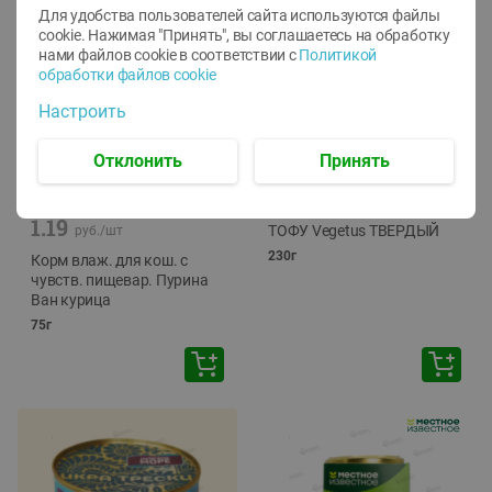
Для удобства пользователей сайта используются файлы
cookie. Нажимая "Принять", вы соглашаетесь
на обработку
нами файлов cookie в соответствии с
Политикой
обработки файлов cookie
Настроить
Отклонить
Принять
-
12
%
-
24
%
6.59
4.99
1.05
руб./
шт
руб./
шт
1.19
ТОФУ Vegetus ТВЕРДЫЙ
руб./
шт
230г
Корм влаж. для кош. с
чувств. пищевар. Пурина
Ван курица
75г