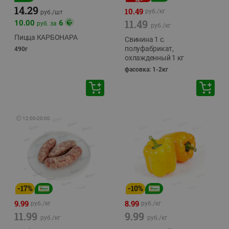
14.29
10.49
руб./
кг
руб./
шт
11.49
10.00
6
руб. за
руб./
кг
Пицца КАРБОНАРА
Свинина 1 с.
полуфабрикат,
490г
охлажденный 1 кг
фасовка: 1-2кг
🕘
12:00
-
20:00
-
17
%
-
10
%
9.99
8.99
руб./
кг
руб./
кг
11.99
9.99
руб./
кг
руб./
кг