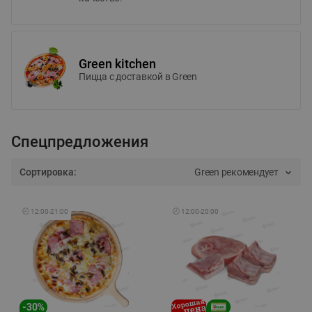
Green kitchen
Пицца c доставкой в Green
Спецпредложения
Сортировка:
Green рекомендует
🕘
12:00
-
21:00
🕘
12:00
-
20:00
-
30
%