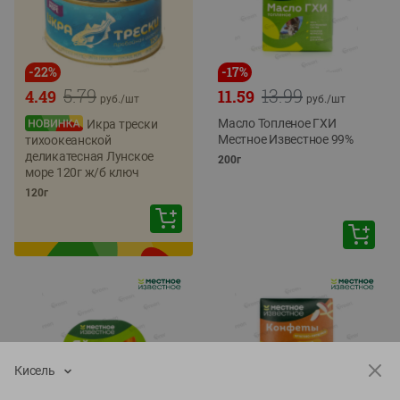
-
22
%
-
17
%
5.79
13.99
4.49
11.59
руб./
шт
руб./
шт
Масло Топленое ГХИ
Икра трески
Местное Известное 99%
тихоокеанской
деликатесная Лунское
200г
море 120г ж/б ключ
120г
Кисель