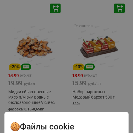
🕘
12:00
-
21:00
-
20
%
-
13
%
15.99
13.99
руб./
кг
руб./
шт
19.99
15.99
руб./
кг
руб./
шт
Мидии обыкновенные
Набор пирожных
мясо п/м в/м водные
Медовый бархат 580 г
беспозвоночные Vici вес
580г
фасовка: 0,15-0,65кг
Файлы cookie