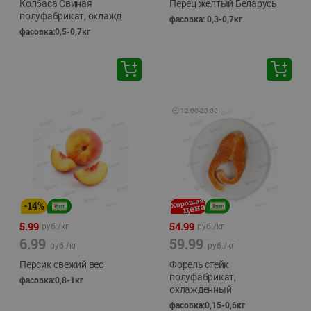
Колбаса Свиная
Перец желтый Беларусь
полуфабрикат, охлажд
фасовка: 0,3-0,7кг
фасовка:0,5-0,7кг
🕘
12:00
-
20:00
-
14
%
5.99
54.99
руб./
кг
руб./
кг
6.99
59.99
руб./
кг
руб./
кг
Персик свежий вес
Форель стейк
полуфабрикат,
фасовка:0,8-1кг
охлажденный
фасовка:0,15-0,6кг