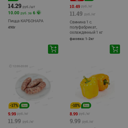
14.29
10.49
руб./
кг
руб./
шт
11.49
10.00
6
руб. за
руб./
кг
Пицца КАРБОНАРА
Свинина 1 с.
полуфабрикат,
490г
охлажденный 1 кг
фасовка: 1-2кг
🕘
12:00
-
20:00
-
17
%
-
10
%
9.99
8.99
руб./
кг
руб./
кг
11.99
9.99
руб./
кг
руб./
кг