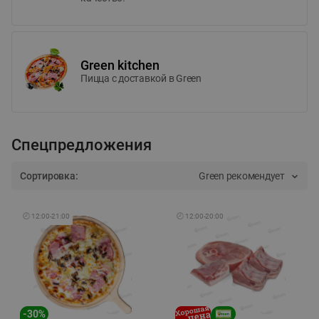
Green kitchen
Пицца c доставкой в Green
Спецпредложения
Сортировка:
Green рекомендует
🕘
12:00
-
21:00
🕘
12:00
-
20:00
-
30
%