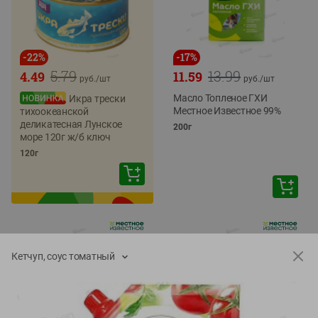
-
22
%
-
17
%
5.79
13.99
4.49
11.59
руб./
шт
руб./
шт
Масло Топленое ГХИ
Икра трески
Местное Известное 99%
тихоокеанской
деликатесная Лунское
200г
море 120г ж/б ключ
120г
Кетчуп, соус томатный