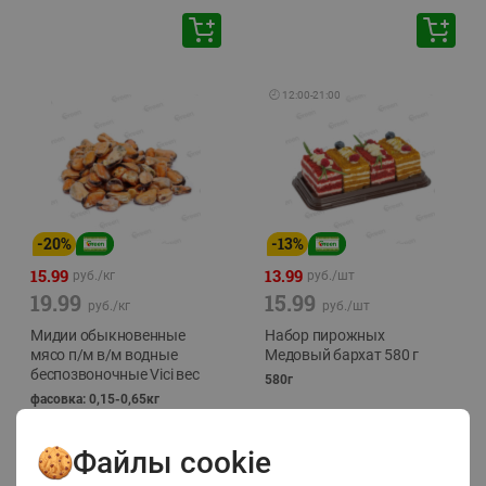
🕘
12:00
-
21:00
-
20
%
-
13
%
15.99
13.99
руб./
кг
руб./
шт
19.99
15.99
руб./
кг
руб./
шт
Мидии обыкновенные
Набор пирожных
мясо п/м в/м водные
Медовый бархат 580 г
беспозвоночные Vici вес
580г
фасовка: 0,15-0,65кг
Файлы cookie