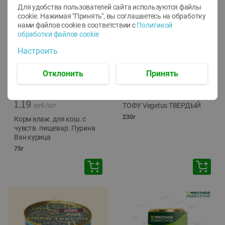
Для удобства пользователей сайта используются файлы
cookie. Нажимая "Принять", вы соглашаетесь
на обработку
нами файлов cookie в соответствии с
Политикой
обработки файлов cookie
Настроить
Отклонить
Принять
-
12
%
-
24
%
6.59
4.99
1.05
руб./
шт
руб./
шт
1.19
ТОФУ Vegetus ТВЕРДЫЙ
руб./
шт
230г
Корм влаж. для кош. с
чувств. пищевар. Пурина
Ван курица
75г