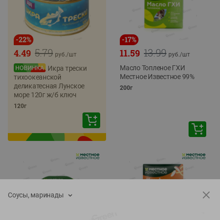
-
22
%
-
17
%
5.79
13.99
4.49
11.59
руб./
шт
руб./
шт
Масло Топленое ГХИ
Икра трески
Местное Известное 99%
тихоокеанской
деликатесная Лунское
200г
море 120г ж/б ключ
120г
Соусы, маринады