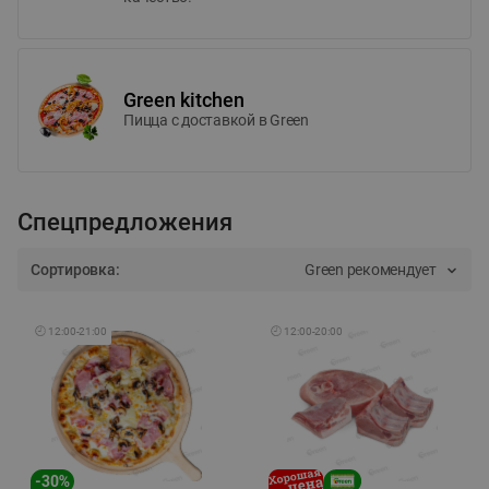
Green kitchen
Пицца c доставкой в Green
Спецпредложения
Сортировка:
Green рекомендует
🕘
12:00
-
21:00
🕘
12:00
-
20:00
-
30
%