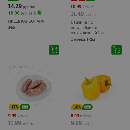
14.29
10.49
руб./
кг
руб./
шт
11.49
10.00
6
руб. за
руб./
кг
Пицца КАРБОНАРА
Свинина 1 с.
полуфабрикат,
490г
охлажденный 1 кг
фасовка: 1-2кг
🕘
12:00
-
20:00
-
17
%
-
10
%
9.99
8.99
руб./
кг
руб./
кг
11.99
9.99
руб./
кг
руб./
кг