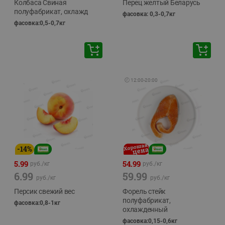
Колбаса Свиная
Перец желтый Беларусь
полуфабрикат, охлажд
фасовка: 0,3-0,7кг
фасовка:0,5-0,7кг
🕘
12:00
-
20:00
-
14
%
5.99
54.99
руб./
кг
руб./
кг
6.99
59.99
руб./
кг
руб./
кг
Персик свежий вес
Форель стейк
полуфабрикат,
фасовка:0,8-1кг
охлажденный
фасовка:0,15-0,6кг