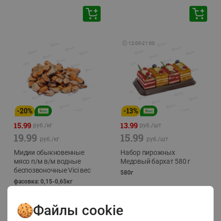
🕘
12:00
-
21:00
-
20
%
-
13
%
15.99
13.99
руб./
кг
руб./
шт
19.99
15.99
руб./
кг
руб./
шт
Мидии обыкновенные
Набор пирожных
мясо п/м в/м водные
Медовый бархат 580 г
беспозвоночные Vici вес
580г
фасовка: 0,15-0,65кг
Файлы cookie