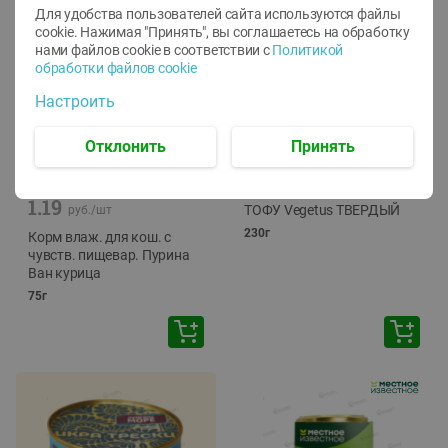
Для удобства пользователей сайта используются файлы
cookie. Нажимая "Принять", вы соглашаетесь
на обработку
нами файлов cookie в соответствии с
Политикой
обработки файлов cookie
Настроить
Отклонить
Принять
-
12
%
-
24
%
6.59
4.99
1.05
руб./
шт
руб./
шт
1.19
ТОФУ Vegetus ТВЕРДЫЙ
руб./
шт
230г
Корм влаж. для кош. с
чувств. пищевар. Пурина
Ван курица
75г