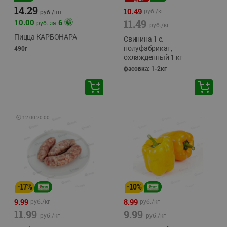
14.29
10.49
руб./
кг
руб./
шт
11.49
10.00
6
руб. за
руб./
кг
Пицца КАРБОНАРА
Свинина 1 с.
полуфабрикат,
490г
охлажденный 1 кг
фасовка: 1-2кг
🕘
12:00
-
20:00
-
17
%
-
10
%
9.99
8.99
руб./
кг
руб./
кг
11.99
9.99
руб./
кг
руб./
кг