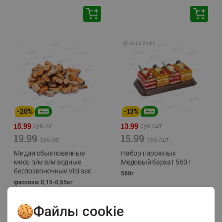
🕘
12:00
-
21:00
-
20
%
-
13
%
15.99
13.99
руб./
кг
руб./
шт
19.99
15.99
руб./
кг
руб./
шт
Мидии обыкновенные
Набор пирожных
мясо п/м в/м водные
Медовый бархат 580 г
беспозвоночные Vici вес
580г
фасовка: 0,15-0,65кг
Файлы cookie