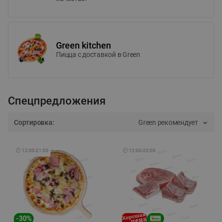
Green kitchen
Пицца c доставкой в Green
Спецпредложения
Сортировка:
Green рекомендует
🕘
12:00
-
21:00
🕘
12:00
-
20:00
-
30
%