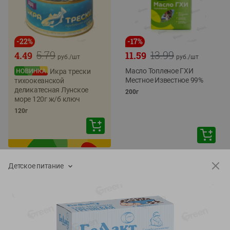
-
22
%
-
17
%
5.79
13.99
4.49
11.59
руб./
шт
руб./
шт
Масло Топленое ГХИ
Икра трески
Местное Известное 99%
тихоокеанской
деликатесная Лунское
200г
море 120г ж/б ключ
120г
Детское питание