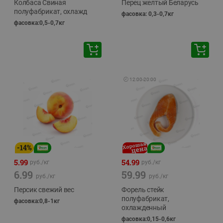
Колбаса Свиная
Перец желтый Беларусь
полуфабрикат, охлажд
фасовка: 0,3-0,7кг
фасовка:0,5-0,7кг
🕘
12:00
-
20:00
-
14
%
5.99
54.99
руб./
кг
руб./
кг
6.99
59.99
руб./
кг
руб./
кг
Персик свежий вес
Форель стейк
полуфабрикат,
фасовка:0,8-1кг
охлажденный
фасовка:0,15-0,6кг