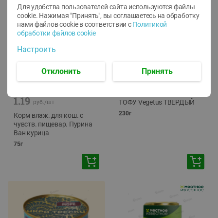
Для удобства пользователей сайта используются файлы
cookie. Нажимая "Принять", вы соглашаетесь
на обработку
нами файлов cookie в соответствии с
Политикой
обработки файлов cookie
Настроить
Отклонить
Принять
-
12
%
-
24
%
6.59
4.99
1.05
руб./
шт
руб./
шт
1.19
ТОФУ Vegetus ТВЕРДЫЙ
руб./
шт
230г
Корм влаж. для кош. с
чувств. пищевар. Пурина
Ван курица
75г