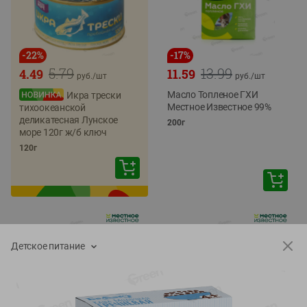
-
22
%
-
17
%
5.79
13.99
4.49
11.59
руб./
шт
руб./
шт
Масло Топленое ГХИ
Икра трески
Местное Известное 99%
тихоокеанской
деликатесная Лунское
200г
море 120г ж/б ключ
120г
Детское питание