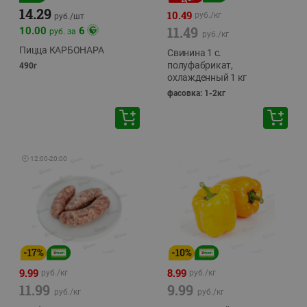
14.29
10.49
руб./
кг
руб./
шт
11.49
10.00
6
руб. за
руб./
кг
Пицца КАРБОНАРА
Свинина 1 с.
полуфабрикат,
490г
охлажденный 1 кг
фасовка: 1-2кг
🕘
12:00
-
20:00
-
17
%
-
10
%
9.99
8.99
руб./
кг
руб./
кг
11.99
9.99
руб./
кг
руб./
кг