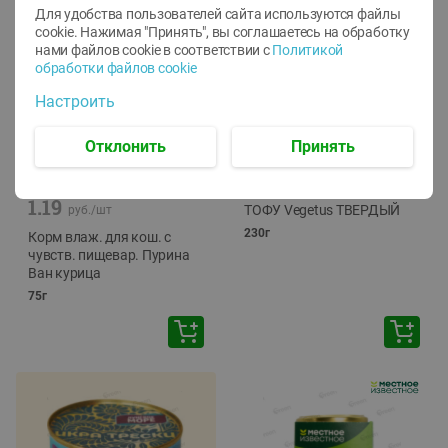
Для удобства пользователей сайта используются файлы
cookie. Нажимая "Принять", вы соглашаетесь
на обработку
нами файлов cookie в соответствии с
Политикой
обработки файлов cookie
Настроить
Отклонить
Принять
-
12
%
-
24
%
6.59
4.99
1.05
руб./
шт
руб./
шт
1.19
ТОФУ Vegetus ТВЕРДЫЙ
руб./
шт
230г
Корм влаж. для кош. с
чувств. пищевар. Пурина
Ван курица
75г