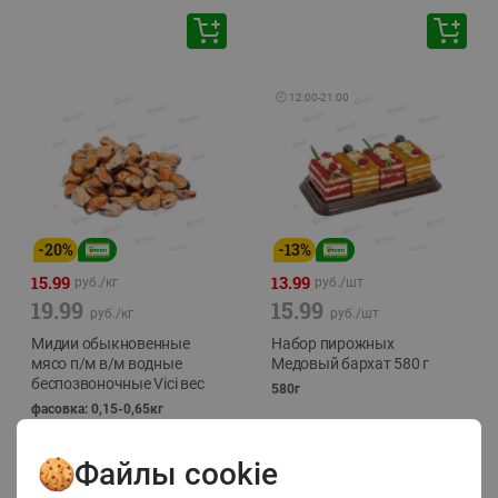
🕘
12:00
-
21:00
-
20
%
-
13
%
15.99
13.99
руб./
кг
руб./
шт
19.99
15.99
руб./
кг
руб./
шт
Мидии обыкновенные
Набор пирожных
мясо п/м в/м водные
Медовый бархат 580 г
беспозвоночные Vici вес
580г
фасовка: 0,15-0,65кг
Файлы cookie