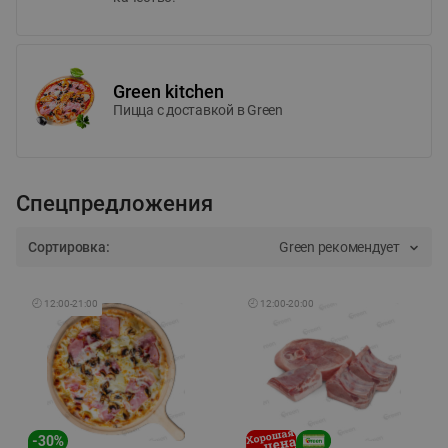
Green kitchen
Пицца c доставкой в Green
Спецпредложения
Сортировка:
Green рекомендует
🕘
12:00
-
21:00
🕘
12:00
-
20:00
-
30
%