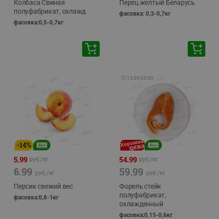
Колбаса Свиная
Перец желтый Беларусь
полуфабрикат, охлажд
фасовка: 0,3-0,7кг
фасовка:0,5-0,7кг
🕘
12:00
-
20:00
-
14
%
5.99
54.99
руб./
кг
руб./
кг
6.99
59.99
руб./
кг
руб./
кг
Персик свежий вес
Форель стейк
полуфабрикат,
фасовка:0,8-1кг
охлажденный
фасовка:0,15-0,6кг