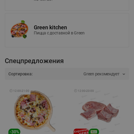
Green kitchen
Пицца c доставкой в Green
Спецпредложения
Сортировка:
Green рекомендует
🕘
12:00
-
21:00
🕘
12:00
-
20:00
-
30
%