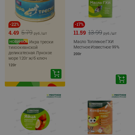
-
22
%
-
17
%
5.79
13.99
4.49
11.59
руб./
шт
руб./
шт
Масло Топленое ГХИ
Икра трески
Местное Известное 99%
тихоокеанской
деликатесная Лунское
200г
море 120г ж/б ключ
120г