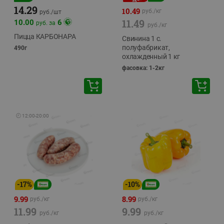
14.29
10.49
руб./
кг
руб./
шт
11.49
10.00
6
руб. за
руб./
кг
Пицца КАРБОНАРА
Свинина 1 с.
полуфабрикат,
490г
охлажденный 1 кг
фасовка: 1-2кг
🕘
12:00
-
20:00
-
17
%
-
10
%
9.99
8.99
руб./
кг
руб./
кг
11.99
9.99
руб./
кг
руб./
кг