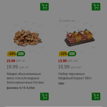
🕘
12:00
-
21:00
-
20
%
-
13
%
15.99
13.99
руб./
кг
руб./
шт
19.99
15.99
руб./
кг
руб./
шт
Мидии обыкновенные
Набор пирожных
мясо п/м в/м водные
Медовый бархат 580 г
беспозвоночные Vici вес
580г
фасовка: 0,15-0,65кг