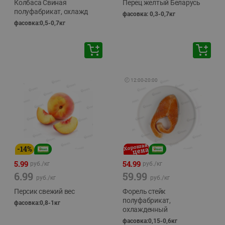
Колбаса Свиная
Перец желтый Беларусь
полуфабрикат, охлажд
фасовка: 0,3-0,7кг
фасовка:0,5-0,7кг
🕘
12:00
-
20:00
-
14
%
5.99
54.99
руб./
кг
руб./
кг
6.99
59.99
руб./
кг
руб./
кг
Персик свежий вес
Форель стейк
полуфабрикат,
фасовка:0,8-1кг
охлажденный
фасовка:0,15-0,6кг