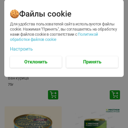
Файлы cookie
Для удобства пользователей сайта используются файлы
cookie. Нажимая "Принять", вы соглашаетесь
на обработку
нами файлов cookie в соответствии с
Политикой
обработки файлов cookie
-
12
%
-
24
%
Настроить
6.59
4.99
1.05
руб./
шт
руб./
шт
1.19
ТОФУ Vegetus ТВЕРДЫЙ
руб./
шт
Отклонить
Принять
230г
Корм влаж. для кош. с
чувств. пищевар. Пурина
Ван курица
75г