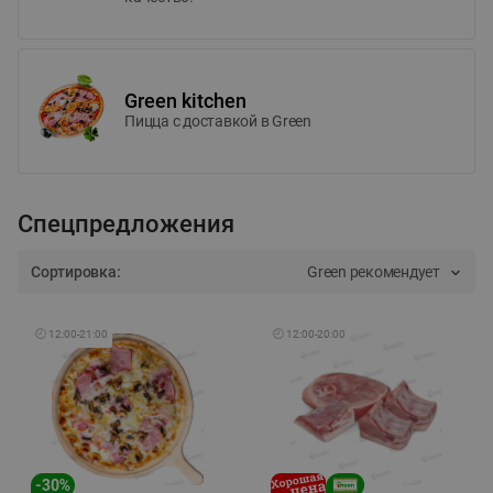
Green kitchen
Пицца c доставкой в Green
Спецпредложения
Сортировка:
Green рекомендует
🕘
12:00
-
21:00
🕘
12:00
-
20:00
-
30
%