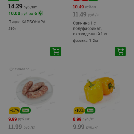
14.29
10.49
руб./
кг
руб./
шт
11.49
10.00
6
руб. за
руб./
кг
Пицца КАРБОНАРА
Свинина 1 с.
полуфабрикат,
490г
охлажденный 1 кг
фасовка: 1-2кг
🕘
12:00
-
20:00
-
17
%
-
10
%
9.99
8.99
руб./
кг
руб./
кг
11.99
9.99
руб./
кг
руб./
кг