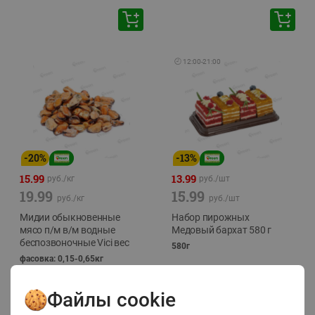
🕘
12:00
-
21:00
-
20
%
-
13
%
15.99
13.99
руб./
кг
руб./
шт
19.99
15.99
руб./
кг
руб./
шт
Мидии обыкновенные
Набор пирожных
мясо п/м в/м водные
Медовый бархат 580 г
беспозвоночные Vici вес
580г
фасовка: 0,15-0,65кг
Файлы cookie