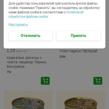
Для удобства пользователей сайта используются файлы
cookie. Нажимая "Принять", вы соглашаетесь
на обработку
нами файлов cookie в соответствии с
Политикой
обработки файлов cookie
Настроить
Отклонить
Принять
-
12
%
-
24
%
6.59
4.99
1.05
руб./
шт
руб./
шт
1.19
ТОФУ Vegetus ТВЕРДЫЙ
руб./
шт
230г
Корм влаж. для кош. с
чувств. пищевар. Пурина
Ван курица
75г