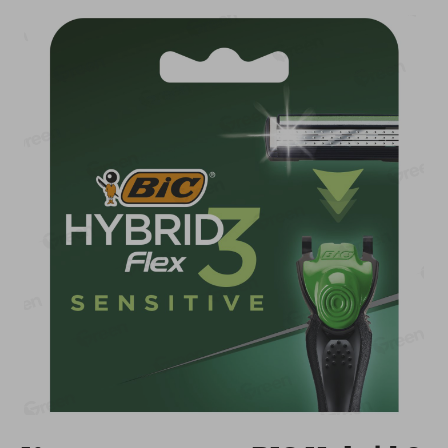
-
17
%
-
13
%
13.99
6.89
11.59
5.99
руб./
шт
руб./
шт
Масло Топленое ГХИ
Яйца перепелиные
Местное Известное 99%
копченые Молодецкие
Местное известное 20 шт
200г
упак Солигорска п/ф
20шт в уп
Показано 1-14 из 79
Показать 15-28 из 79
Каталог товаров
Специально для вас