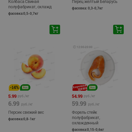
Колбаса Свиная
Перец желтый Беларусь
полуфабрикат, охлажд
фасовка: 0,3-0,7кг
фасовка:0,5-0,7кг
🕘
12:00
-
20:00
-
14
%
5.99
54.99
руб./
кг
руб./
кг
6.99
59.99
руб./
кг
руб./
кг
Персик свежий вес
Форель стейк
полуфабрикат,
фасовка:0,8-1кг
охлажденный
фасовка:0,15-0,6кг