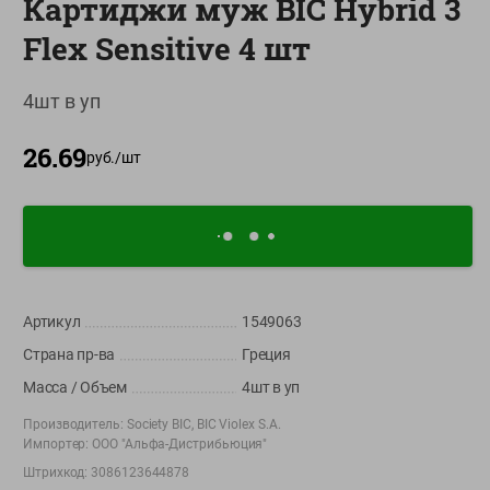
Картиджи муж BIC Hybrid 3
О сервисе
Flex Sensitive 4 шт
Настройки файлов cookie
4шт в уп
Мой Green
26.69
Приложение Green c
руб./
шт
доставкой и бонусной картой
App
Google
AppGallery
Store
Play
Артикул
1549063
+375 44 560-60-61
Страна пр-ва
Греция
Время работы Call-центра: Пн.- Пт. с 09.00 до 17.00, СБ, ВС -
выходной
Масса / Объем
4шт в уп
Производитель:
Society BIC, BIC Violex S.A.
shop@green-market.by
Импортер:
ООО "Альфа-Дистрибьюция"
Пишите нам свои вопросы, предложения и комментарии
Штрихкод:
3086123644878