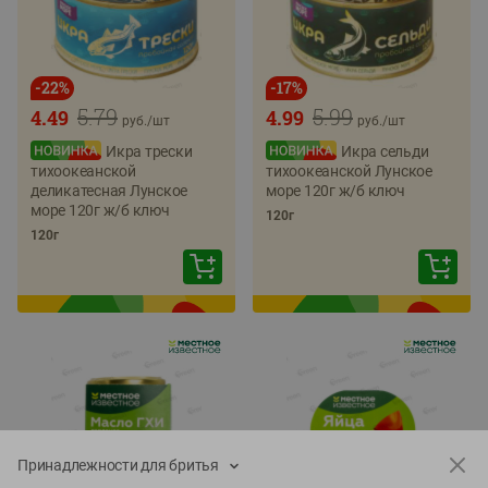
-
22
%
-
17
%
5.79
5.99
4.49
4.99
руб./
шт
руб./
шт
Икра трески
Икра сельди
тихоокеанской
тихоокеанской Лунское
деликатесная Лунское
море 120г ж/б ключ
море 120г ж/б ключ
120г
120г
Принадлежности для бритья