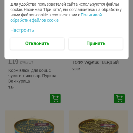
Для удобства пользователей сайта используются файлы
cookie. Нажимая "Принять", вы соглашаетесь
на обработку
нами файлов cookie в соответствии с
Политикой
обработки файлов cookie
Настроить
Отклонить
Принять
-
12
%
-
24
%
6.59
4.99
1.05
руб./
шт
руб./
шт
1.19
ТОФУ Vegetus ТВЕРДЫЙ
руб./
шт
230г
Корм влаж. для кош. с
чувств. пищевар. Пурина
Ван курица
75г