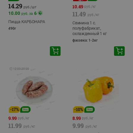
14.29
10.49
руб./
кг
руб./
шт
11.49
10.00
6
руб. за
руб./
кг
Пицца КАРБОНАРА
Свинина 1 с.
полуфабрикат,
490г
охлажденный 1 кг
фасовка: 1-2кг
🕘
12:00
-
20:00
-
17
%
-
10
%
9.99
8.99
руб./
кг
руб./
кг
11.99
9.99
руб./
кг
руб./
кг