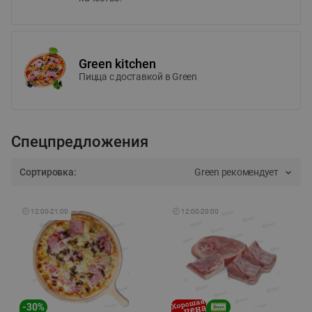
Green kitchen
Пицца c доставкой в Green
Спецпредложения
Сортировка:
Green рекомендует
🕘
12:00
-
21:00
🕘
12:00
-
20:00
-
30
%