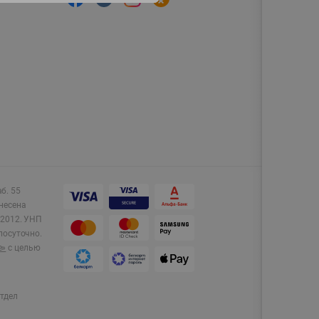
аб. 55
несена
2012.
УНП
лосуточно.
e»
с целью
тдел