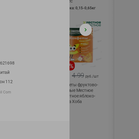
Vici вес
фасовка: 0,15-0,65кг
621698
-
13
%
-
20
%
итай
6.89
4.99
5.99
3.99
руб./
шт
руб./
шт
он 112
Яйца перепелиные
Конфеты фруктово-
копченые
ягодные Местное
cil Com
Молодецкие
известное яблоко-
Местное известное
тыква Хоба
20 шт упак
60г
Солигорска п/ф
20шт в уп