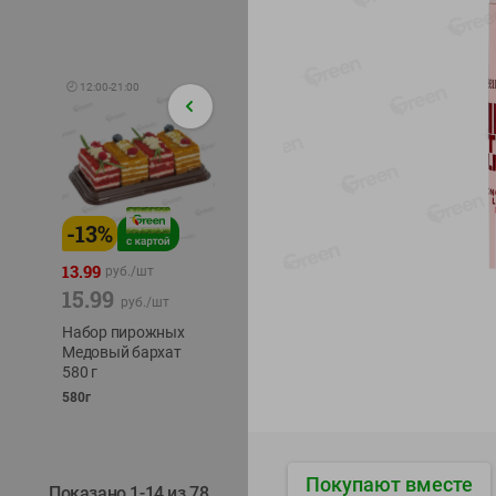
🕘
12:00
-
21:00
-
13
%
-
12
%
-
24
%
4.99
13.99
1.05
руб./
шт
руб./
шт
15.99
1.19
ТОФУ V
руб./
шт
руб./
шт
ТВЕРД
Набор пирожных
Корм влаж. для
230г
Медовый бархат
кош. с чувств.
580 г
пищевар. Пурина
Ван курица
580г
75г
Покупают вместе
Показано 1-14 из 78