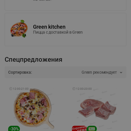
Green kitchen
Пицца c доставкой в Green
Спецпредложения
Сортировка:
Green рекомендует
🕘
12:00
-
21:00
🕘
12:00
-
20:00
-
30
%