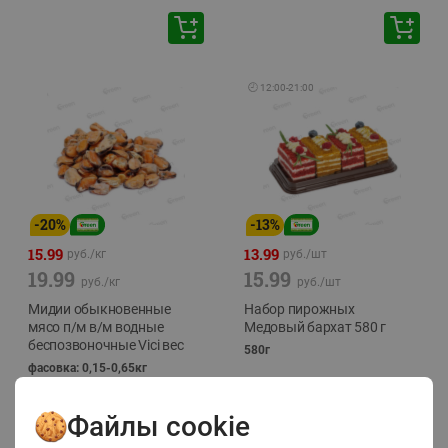
🕘
12:00
-
21:00
-
20
%
-
13
%
15.99
13.99
руб./
кг
руб./
шт
19.99
15.99
руб./
кг
руб./
шт
Мидии обыкновенные
Набор пирожных
мясо п/м в/м водные
Медовый бархат 580 г
беспозвоночные Vici вес
580г
фасовка: 0,15-0,65кг
Файлы cookie