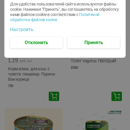
Для удобства пользователей сайта используются файлы
cookie. Нажимая "Принять", вы соглашаетесь
на обработку
нами файлов cookie в соответствии с
Политикой
обработки файлов cookie
Настроить
Отклонить
Принять
-
12
%
-
24
%
6.59
4.99
1.05
руб./
шт
руб./
шт
1.19
ТОФУ Vegetus ТВЕРДЫЙ
руб./
шт
230г
Корм влаж. для кош. с
чувств. пищевар. Пурина
Ван курица
75г