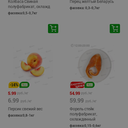
Колбаса Свиная
Перец желтый Беларусь
полуфабрикат, охлажд
фасовка: 0,3-0,7кг
фасовка:0,5-0,7кг
🕘
12:00
-
20:00
-
14
%
5.99
54.99
руб./
кг
руб./
кг
6.99
59.99
руб./
кг
руб./
кг
Персик свежий вес
Форель стейк
полуфабрикат,
фасовка:0,8-1кг
охлажденный
фасовка:0,15-0,6кг