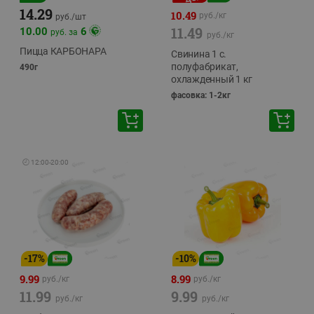
14.29
10.49
руб./
кг
руб./
шт
11.49
10.00
6
руб. за
руб./
кг
Пицца КАРБОНАРА
Свинина 1 с.
полуфабрикат,
490г
охлажденный 1 кг
фасовка: 1-2кг
🕘
12:00
-
20:00
-
17
%
-
10
%
9.99
8.99
руб./
кг
руб./
кг
11.99
9.99
руб./
кг
руб./
кг