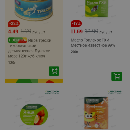
-
22
%
-
17
%
5.79
13.99
4.49
11.59
руб./
шт
руб./
шт
Масло Топленое ГХИ
Икра трески
Местное Известное 99%
тихоокеанской
деликатесная Лунское
200г
море 120г ж/б ключ
120г