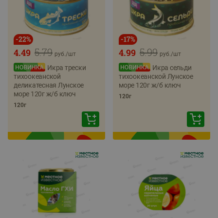
-
22
%
-
17
%
5.79
5.99
4.49
4.99
руб./
шт
руб./
шт
Икра трески
Икра сельди
тихоокеанской
тихоокеанской Лунское
деликатесная Лунское
море 120г ж/б ключ
море 120г ж/б ключ
120г
120г