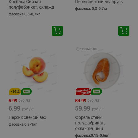
Колбаса Свиная
Перец желтый Беларусь
полуфабрикат, охлажд
фасовка: 0,3-0,7кг
фасовка:0,5-0,7кг
🕘
12:00
-
20:00
-
14
%
5.99
54.99
руб./
кг
руб./
кг
6.99
59.99
руб./
кг
руб./
кг
Персик свежий вес
Форель стейк
полуфабрикат,
фасовка:0,8-1кг
охлажденный
фасовка:0,15-0,6кг