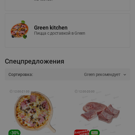
Green kitchen
Пицца c доставкой в Green
Спецпредложения
Сортировка:
Green рекомендует
🕘
12:00
-
21:00
🕘
12:00
-
20:00
-
30
%