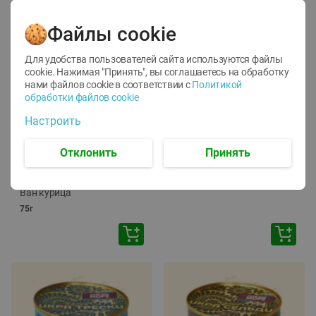
Файлы cookie
Для удобства пользователей сайта используются файлы
cookie. Нажимая "Принять", вы соглашаетесь
на обработку
нами файлов cookie в соответствии с
Политикой
обработки файлов cookie
-
12
%
-
24
%
Настроить
6.59
4.99
1.05
руб./
шт
руб./
шт
1.19
ТОФУ Vegetus ТВЕРДЫЙ
руб./
шт
Отклонить
Принять
230г
Корм влаж. для кош. с
чувств. пищевар. Пурина
Ван курица
75г