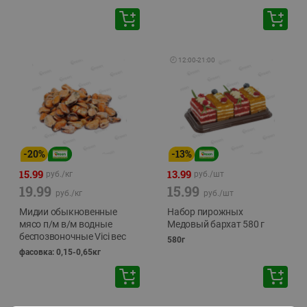
🕘
12:00
-
21:00
-
20
%
-
13
%
15.99
13.99
руб./
кг
руб./
шт
19.99
15.99
руб./
кг
руб./
шт
Мидии обыкновенные
Набор пирожных
мясо п/м в/м водные
Медовый бархат 580 г
беспозвоночные Vici вес
580г
фасовка: 0,15-0,65кг