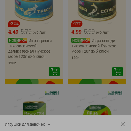
-
22
%
-
17
%
5.79
5.99
4.49
4.99
руб./
шт
руб./
шт
Икра трески
Икра сельди
тихоокеанской
тихоокеанской Лунское
деликатесная Лунское
море 120г ж/б ключ
море 120г ж/б ключ
120г
120г
Игрушки для девочек