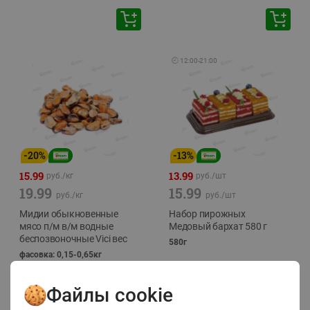
🕘
12:00
-
21:00
-
20
%
-
13
%
15.99
13.99
руб./
кг
руб./
шт
19.99
15.99
руб./
кг
руб./
шт
Мидии обыкновенные
Набор пирожных
мясо п/м в/м водные
Медовый бархат 580 г
беспозвоночные Vici вес
580г
фасовка: 0,15-0,65кг
Файлы cookie