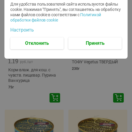
Для удобства пользователей сайта используются файлы
cookie. Нажимая "Принять", вы соглашаетесь
на обработку
нами файлов cookie в соответствии с
Политикой
обработки файлов cookie
Настроить
Отклонить
Принять
-
12
%
-
24
%
6.59
4.99
1.05
руб./
шт
руб./
шт
1.19
ТОФУ Vegetus ТВЕРДЫЙ
руб./
шт
230г
Корм влаж. для кош. с
чувств. пищевар. Пурина
Ван курица
75г