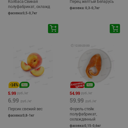
Колбаса Свиная
Перец желтый Беларусь
полуфабрикат, охлажд
фасовка: 0,3-0,7кг
фасовка:0,5-0,7кг
🕘
12:00
-
20:00
-
14
%
5.99
54.99
руб./
кг
руб./
кг
6.99
59.99
руб./
кг
руб./
кг
Персик свежий вес
Форель стейк
полуфабрикат,
фасовка:0,8-1кг
охлажденный
фасовка:0,15-0,6кг