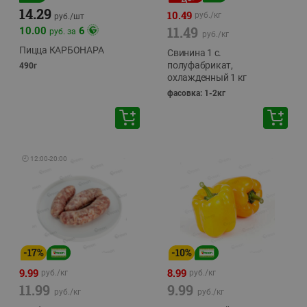
14.29
10.49
руб./
кг
руб./
шт
11.49
10.00
6
руб. за
руб./
кг
Пицца КАРБОНАРА
Свинина 1 с.
полуфабрикат,
490г
охлажденный 1 кг
фасовка: 1-2кг
🕘
12:00
-
20:00
-
17
%
-
10
%
9.99
8.99
руб./
кг
руб./
кг
11.99
9.99
руб./
кг
руб./
кг