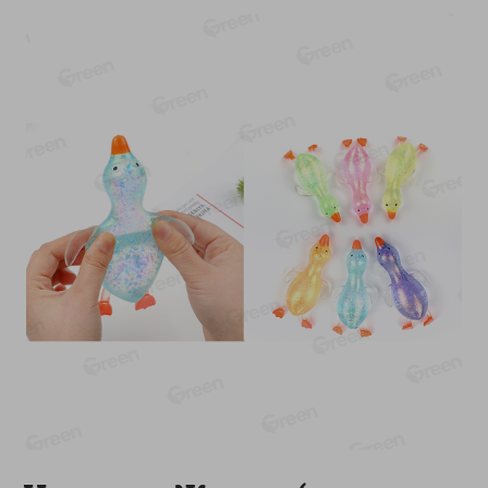
-
17
%
-
13
%
13.99
6.89
11.59
5.99
руб./
шт
руб./
шт
Масло Топленое ГХИ
Яйца перепелиные
Местное Известное 99%
копченые Молодецкие
Местное известное 20 шт
200г
упак Солигорска п/ф
20шт в уп
Показано 1-14 из 79
Показать 15-28 из 79
Каталог товаров
Специально для вас