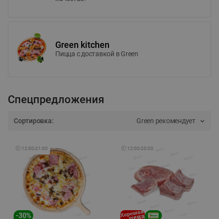
Green kitchen
Пицца c доставкой в Green
Спецпредложения
Сортировка:
Green рекомендует
🕘
12:00
-
21:00
🕘
12:00
-
20:00
-
30
%