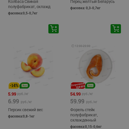
Колбаса Свиная
Перец желтый Беларусь
полуфабрикат, охлажд
фасовка: 0,3-0,7кг
фасовка:0,5-0,7кг
🕘
12:00
-
20:00
-
14
%
5.99
54.99
руб./
кг
руб./
кг
6.99
59.99
руб./
кг
руб./
кг
Персик свежий вес
Форель стейк
полуфабрикат,
фасовка:0,8-1кг
охлажденный
фасовка:0,15-0,6кг