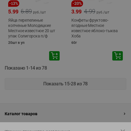
-
13
%
-
20
%
6.89
4.99
5.99
3.99
руб./
шт
руб./
шт
Яйца перепелиные
Конфеты фруктово-
копченые Молодецкие
ягодные Местное
Местное известное 20 шт
известное яблоко-тыква
упак Солигорска п/ф
Хоба
20шт в уп
60г
Показано 1-14 из 78
Показать 15-28 из 78
Каталог товаров
Специально для вас