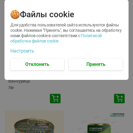
Файлы cookie
Для удобства пользователей сайта используются файлы
cookie. Нажимая "Принять", вы соглашаетесь
на обработку
нами файлов cookie в соответствии с
Политикой
обработки файлов cookie
-
12
%
-
24
%
Настроить
6.59
4.99
1.05
руб./
шт
руб./
шт
1.19
ТОФУ Vegetus ТВЕРДЫЙ
руб./
шт
Отклонить
Принять
230г
Корм влаж. для кош. с
чувств. пищевар. Пурина
Ван курица
75г