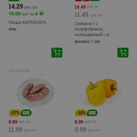
14.29
10.49
руб./
кг
руб./
шт
11.49
10.00
6
руб. за
руб./
кг
Пицца КАРБОНАРА
Свинина 1 с.
полуфабрикат,
490г
охлажденный 1 кг
фасовка: 1-2кг
🕘
12:00
-
20:00
-
17
%
-
10
%
9.99
8.99
руб./
кг
руб./
кг
11.99
9.99
руб./
кг
руб./
кг