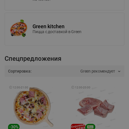
Green kitchen
Пицца c доставкой в Green
Спецпредложения
Сортировка:
Green рекомендует
🕘
12:00
-
21:00
🕘
12:00
-
20:00
-
30
%