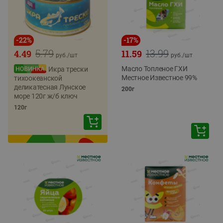
-
22
%
-
17
%
5.79
13.99
4.49
11.59
руб./
шт
руб./
шт
Масло Топленое ГХИ
Икра трески
Местное Известное 99%
тихоокеанской
деликатесная Лунское
200г
море 120г ж/б ключ
120г