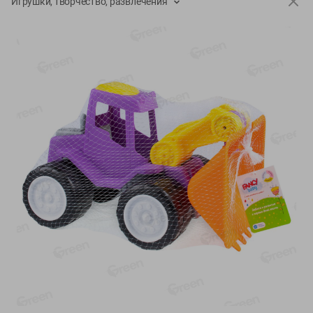
Игрушки, творчество, развлечения
О сервисе
Настройки файлов cookie
Мой Green
Приложение Green c
доставкой и бонусной картой
App
Google
AppGallery
Store
Play
+375 44 560-60-61
Время работы Call-центра: Пн.- Пт. с 09.00 до 17.00, СБ, ВС -
выходной
shop@green-market.by
Пишите нам свои вопросы, предложения и комментарии