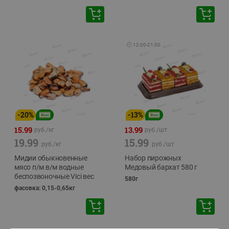
🕘
12:00
-
21:00
-
20
%
-
13
%
15.99
13.99
руб./
кг
руб./
шт
19.99
15.99
руб./
кг
руб./
шт
Мидии обыкновенные
Набор пирожных
мясо п/м в/м водные
Медовый бархат 580 г
беспозвоночные Vici вес
580г
фасовка: 0,15-0,65кг