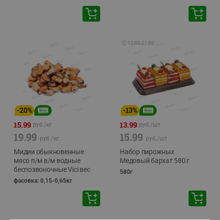
🕘
12:00
-
21:00
-
20
%
-
13
%
15.99
13.99
руб./
кг
руб./
шт
19.99
15.99
руб./
кг
руб./
шт
Мидии обыкновенные
Набор пирожных
мясо п/м в/м водные
Медовый бархат 580 г
беспозвоночные Vici вес
580г
фасовка: 0,15-0,65кг