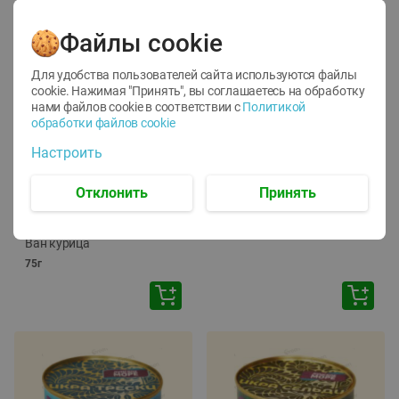
Файлы cookie
Для удобства пользователей сайта используются файлы
cookie. Нажимая "Принять", вы соглашаетесь
на обработку
нами файлов cookie в соответствии с
Политикой
обработки файлов cookie
-
12
%
-
24
%
Настроить
6.59
4.99
1.05
руб./
шт
руб./
шт
1.19
ТОФУ Vegetus ТВЕРДЫЙ
руб./
шт
Отклонить
Принять
230г
Корм влаж. для кош. с
чувств. пищевар. Пурина
Ван курица
75г