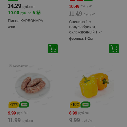
14.29
10.49
руб./
кг
руб./
шт
11.49
10.00
6
руб. за
руб./
кг
Пицца КАРБОНАРА
Свинина 1 с.
полуфабрикат,
490г
охлажденный 1 кг
фасовка: 1-2кг
🕘
12:00
-
20:00
-
17
%
-
10
%
9.99
8.99
руб./
кг
руб./
кг
11.99
9.99
руб./
кг
руб./
кг