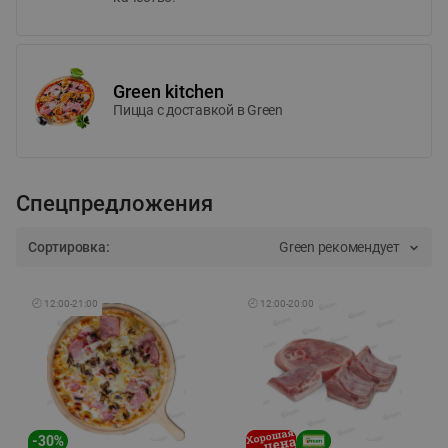
Green kitchen
Пицца c доставкой в Green
Спецпредложения
Сортировка:
Green рекомендует
🕘
12:00
-
21:00
🕘
12:00
-
20:00
-
30
%