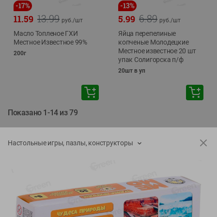
-
17
%
-
13
%
13.99
6.89
11.59
5.99
руб./
шт
руб./
шт
Масло Топленое ГХИ
Яйца перепелиные
Местное Известное 99%
копченые Молодецкие
Местное известное 20 шт
200г
упак Солигорска п/ф
20шт в уп
Показано 1-14 из 79
Показать 15-28 из 79
Настольные игры, пазлы, конструкторы
Каталог товаров
Специально для вас