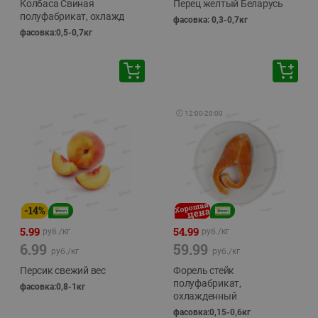
Колбаса Свиная
Перец желтый Беларусь
полуфабрикат, охлажд
фасовка: 0,3-0,7кг
фасовка:0,5-0,7кг
🕘
12:00
-
20:00
-
14
%
5.99
54.99
руб./
кг
руб./
кг
6.99
59.99
руб./
кг
руб./
кг
Персик свежий вес
Форель стейк
полуфабрикат,
фасовка:0,8-1кг
охлажденный
фасовка:0,15-0,6кг