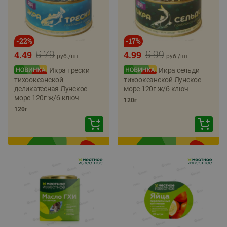
-
22
%
-
17
%
5.79
5.99
4.49
4.99
руб./
шт
руб./
шт
Икра трески
Икра сельди
тихоокеанской
тихоокеанской Лунское
деликатесная Лунское
море 120г ж/б ключ
море 120г ж/б ключ
120г
120г