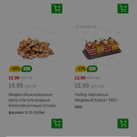
🕘
12:00
-
21:00
-
20
%
-
13
%
15.99
13.99
руб./
кг
руб./
шт
19.99
15.99
руб./
кг
руб./
шт
Мидии обыкновенные
Набор пирожных
мясо п/м в/м водные
Медовый бархат 580 г
беспозвоночные Vici вес
580г
фасовка: 0,15-0,65кг