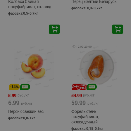
Колбаса Свиная
Перец желтый Беларусь
полуфабрикат, охлажд
фасовка: 0,3-0,7кг
фасовка:0,5-0,7кг
🕘
12:00
-
20:00
-
14
%
5.99
54.99
руб./
кг
руб./
кг
6.99
59.99
руб./
кг
руб./
кг
Персик свежий вес
Форель стейк
полуфабрикат,
фасовка:0,8-1кг
охлажденный
фасовка:0,15-0,6кг