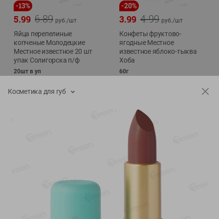
-
13
%
-
20
%
6.89
4.99
5.99
3.99
руб./
шт
руб./
шт
Яйца перепелиные
Конфеты фруктово-
копченые Молодецкие
ягодные Местное
Местное известное 20 шт
известное яблоко-тыква
упак Солигорска п/ф
Хоба
20шт в уп
60г
Косметика для губ
Показано 1-14 из 77
Показать 15-28 из 77
Каталог товаров
Специально для вас