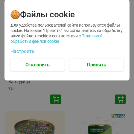
Файлы cookie
Для удобства пользователей сайта используются файлы
cookie. Нажимая "Принять", вы соглашаетесь
на обработку
нами файлов cookie в соответствии с
Политикой
обработки файлов cookie
-
12
%
-
24
%
Настроить
6.59
4.99
1.05
руб./
шт
руб./
шт
1.19
ТОФУ Vegetus ТВЕРДЫЙ
руб./
шт
Отклонить
Принять
230г
Корм влаж. для кош. с
чувств. пищевар. Пурина
Ван курица
75г