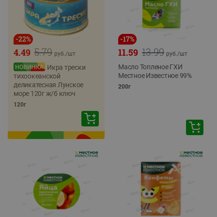
-
22
%
-
17
%
5.79
13.99
4.49
11.59
руб./
шт
руб./
шт
Масло Топленое ГХИ
Икра трески
Местное Известное 99%
тихоокеанской
деликатесная Лунское
200г
море 120г ж/б ключ
120г