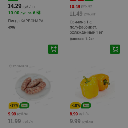
14.29
10.49
руб./
кг
руб./
шт
11.49
10.00
6
руб. за
руб./
кг
Пицца КАРБОНАРА
Свинина 1 с.
полуфабрикат,
490г
охлажденный 1 кг
фасовка: 1-2кг
🕘
12:00
-
20:00
-
17
%
-
10
%
9.99
8.99
руб./
кг
руб./
кг
11.99
9.99
руб./
кг
руб./
кг