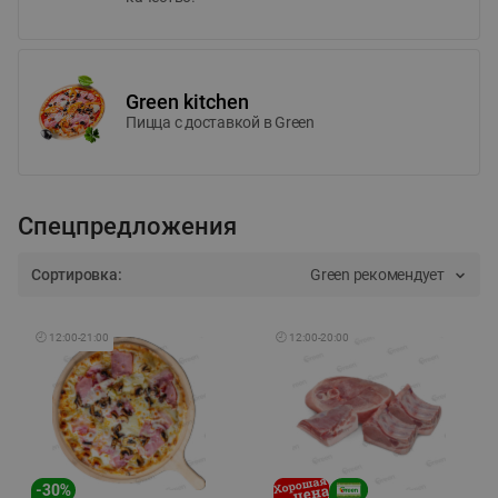
Green kitchen
Пицца c доставкой в Green
Спецпредложения
Сортировка:
Green рекомендует
🕘
12:00
-
21:00
🕘
12:00
-
20:00
-
30
%