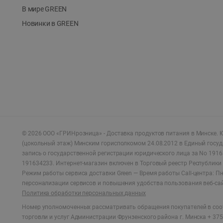
В мире GREEN
Новинки в GREEN
©
2026
ООО «ГРИНрозница» - Доставка продуктов питания в Минске.
Ю
(цокольный этаж) Минским горисполкомом 24.08.2012 в Единый госу
запись о государственной регистрации юридического лица за No 1916
191634233. Интернет-магазин включен в Торговый реестр Республики 
Режим работы сервиса доставки Green —
Время работы Call-центра: Пн.
персонализации сервисов и повышения удобства пользования веб-са
Политика обработки персональных данных
Номер уполномоченных рассматривать обращения покупателей в соот
торговли и услуг Администрации Фрунзенского района г. Минска + 375 