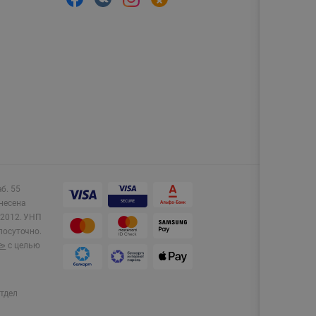
аб. 55
несена
2012.
УНП
лосуточно.
e»
с целью
тдел