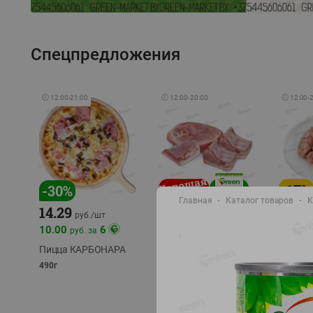
Спецпредложения
🕘
12:00
-
21:00
🕘
12:00
-
20:00
🕘
12:00
-
-
17
%
-
30
%
Главная
Каталог товаров
К
14.29
10.49
9.99
руб./
кг
руб
руб./
шт
11.49
11.99
10.00
6
руб. за
руб./
кг
Пицца КАРБОНАРА
Свинина 1 с.
Колбас
полуфабрикат,
полуфа
490г
охлажденный 1 кг
охлажд
фасовка: 1-2кг
фасовка: