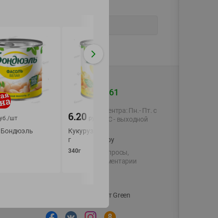
+375 44 560-60-61
-
10
%
Время работы Call-центра: Пн.- Пт. с
7.00
6.20
6.29
руб./
уб./
шт
руб./
шт
09.00 до 17.00, СБ, ВС - выходной
 Бондюэль
Кукуруза Бондюэль 340
Фасоль Бондюэль
shop@green-market.by
г
красная
340г
400г
Пишите нам свои вопросы,
предложения и комментарии
й картой
Вакансии
👋
Корпоративный сайт Green