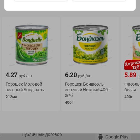
Показать 15-28 из 77
О сервисе
Мой Green
Оплата
История покупок
4.27
6.20
5.89
руб./
шт
руб./
шт
р
Условия доставки
Мои товары
Горошек Молодой
Горошек Бондюэль
Фасоль
Возврат товара
зеленый Бондюэль
зеленый Нежный 400 г
белая
Обратная связь
ж/б
212мл
400г
Оформление заказа
400г
Приложение Green c
Приемка товара
доставкой и бонусно
Самовывоз
Рекламная игра
App Store
n
Публичный договор
Google Play