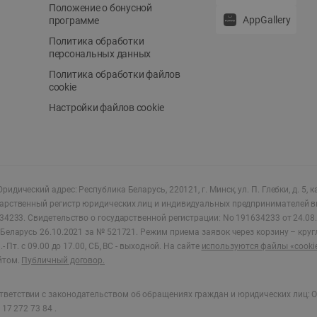
Положение о бонусной
AppGallery
программе
Политика обработки
персональных данных
Политика обработки файлов
cookie
Настройки файлов cookie
ридический адрес: Республика Беларусь, 220121, г. Минск, ул. П. Глебки, д. 5, к
дарственный регистр юридических лиц и индивидуальных предпринимателей в
34233.
Свидетельство о государственной регистрации: No 191634233 от 24.08.
Беларусь 26.10.2021 за № 521721. Режим приема заявок через корзину – круг
- Пт. с 09.00 до 17.00, СБ, ВС - выходной
.
На сайте
используются файлы «cooki
йтом.
Публичный договор.
ветствии с законодательством об обращениях граждан и юридических лиц: О
17 272 73 84 .