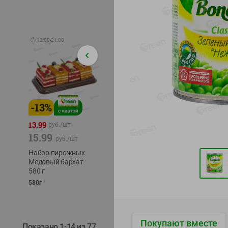
🕘
12:00
-
21:00
-
13
%
-
12
%
-
24
%
4.99
13.99
1.05
руб./
шт
руб./
шт
15.99
1.19
ТОФУ V
руб./
шт
руб./
шт
ТВЕРД
Набор пирожных
Корм влаж. для
230г
Медовый бархат
кош. с чувств.
580 г
пищевар. Пурина
Ван курица
580г
75г
Покупают вместе
Показано 1-14 из 77