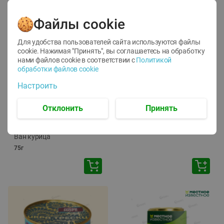
Файлы cookie
Для удобства пользователей сайта используются файлы
cookie. Нажимая "Принять", вы соглашаетесь
на обработку
нами файлов cookie в соответствии с
Политикой
обработки файлов cookie
-
12
%
-
24
%
Настроить
6.59
4.99
1.05
руб./
шт
руб./
шт
1.19
ТОФУ Vegetus ТВЕРДЫЙ
руб./
шт
Отклонить
Принять
230г
Корм влаж. для кош. с
чувств. пищевар. Пурина
Ван курица
75г