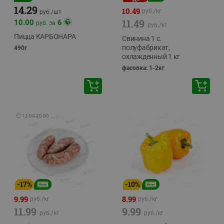
14.29
10.49
руб./
кг
руб./
шт
11.49
10.00
6
руб. за
руб./
кг
Пицца КАРБОНАРА
Свинина 1 с.
полуфабрикат,
490г
охлажденный 1 кг
фасовка: 1-2кг
🕘
12:00
-
20:00
-
17
%
-
10
%
9.99
8.99
руб./
кг
руб./
кг
11.99
9.99
руб./
кг
руб./
кг