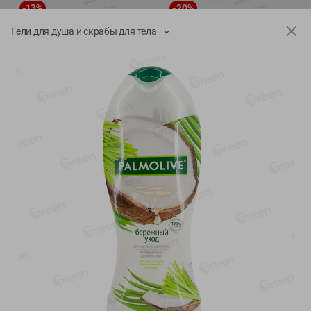
-
13
%
-
20
%
6.89
4.99
5.99
3.99
руб./
шт
руб./
шт
Гели для душа и скрабы для тела
Яйца перепелиные
Конфеты фруктово-
копченые Молодецкие
ягодные Местное
Местное известное 20 шт
известное яблоко-тыква
упак Солигорска п/ф
Хоба
20шт в уп
60г
Показано 1-14 из 77
Показать 15-28 из 77
Каталог товаров
Специально для вас