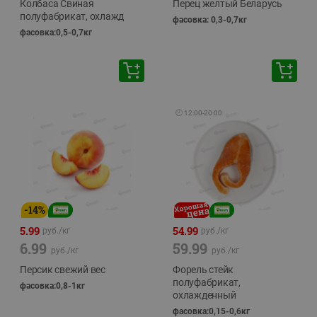
Колбаса Свиная
Перец желтый Беларусь
полуфабрикат, охлажд
фасовка: 0,3-0,7кг
фасовка:0,5-0,7кг
🕘
12:00
-
20:00
-
14
%
5.99
54.99
руб./
кг
руб./
кг
6.99
59.99
руб./
кг
руб./
кг
Персик свежий вес
Форель стейк
полуфабрикат,
фасовка:0,8-1кг
охлажденный
фасовка:0,15-0,6кг