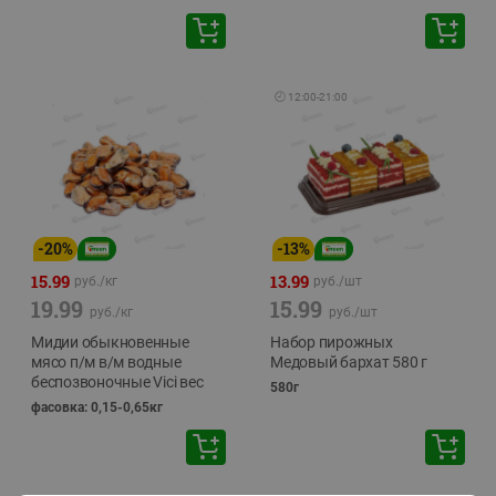
🕘
12:00
-
21:00
-
20
%
-
13
%
15.99
13.99
руб./
кг
руб./
шт
19.99
15.99
руб./
кг
руб./
шт
Мидии обыкновенные
Набор пирожных
мясо п/м в/м водные
Медовый бархат 580 г
беспозвоночные Vici вес
580г
фасовка: 0,15-0,65кг