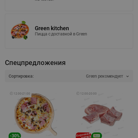
Green kitchen
Пицца c доставкой в Green
Спецпредложения
Сортировка:
Green рекомендует
🕘
12:00
-
21:00
🕘
12:00
-
20:00
-
30
%