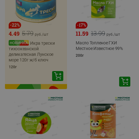
-
22
%
-
17
%
5.79
13.99
4.49
11.59
руб./
шт
руб./
шт
Масло Топленое ГХИ
Икра трески
Местное Известное 99%
тихоокеанской
деликатесная Лунское
200г
море 120г ж/б ключ
120г