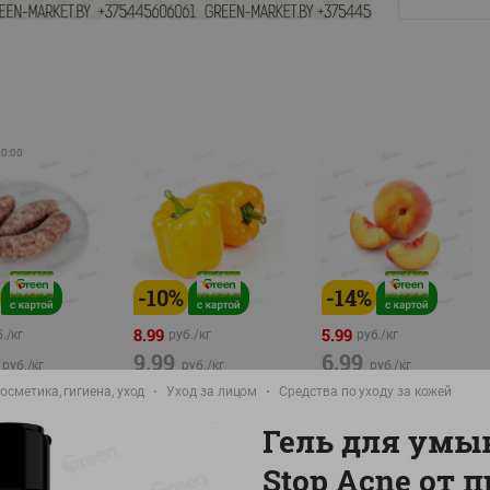
20:00
-
10
%
-
14
%
8.99
5.99
./
кг
руб./
кг
руб./
кг
9.99
6.99
руб./
кг
руб./
кг
руб./
кг
осметика, гигиена, уход
Уход за лицом
Средства по уходу за кожей
а Свиная
Перец желтый
Персик свежий вес
брикат,
Беларусь
фасовка:0,8-1кг
Гель для умы
фасовка: 0,3-0,7кг
0,5-0,7кг
Stop Acne от 