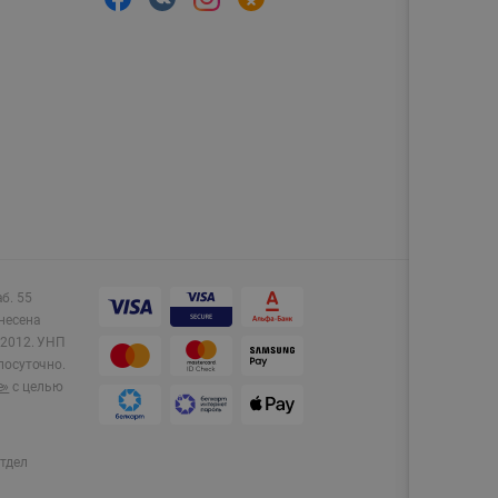
аб. 55
несена
2012.
УНП
лосуточно.
e»
с целью
тдел