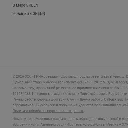
В мире GREEN
Новинки в GREEN
©
2026
ООО «ГРИНрозница» - Доставка продуктов питания в Минске.
Ю
(цокольный этаж) Минским горисполкомом 24.08.2012 в Единый госу
запись о государственной регистрации юридического лица за No 1916
191634233. Интернет-магазин включен в Торговый реестр Республики 
Режим работы сервиса доставки Green —
Время работы Call-центра: Пн.
персонализации сервисов и повышения удобства пользования веб-са
Политика обработки персональных данных
Номер уполномоченных рассматривать обращения покупателей в соот
торговли и услуг Администрации Фрунзенского района г. Минска + 375 