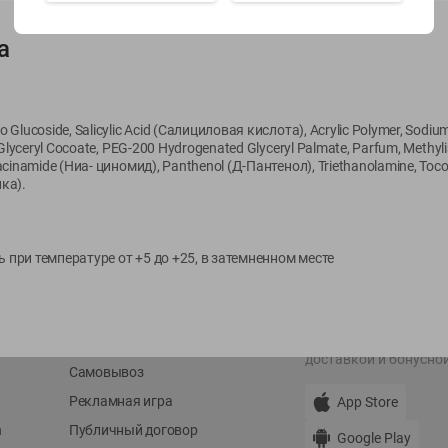
а
Показать 15-28 из 79
 Glucoside, Salicylic Acid (Салициловая кислота), Acrylic Polymer, Sodium
7 Glyceryl Cocoate, PEG-200 Hydrogenated Glyceryl Palmate, Parfum, Methyli
iacinamide (Ниа- циномид), Panthenol (Д-Пантенол), Triethanolamine, Toco
ка).
О сервисе
Мой Green
Оплата
История покупок
Условия доставки
Мои товары
ь при температуре от +5 до +25, в затемненном месте
Возврат товара
Обратная связь
Оформление заказа
Приложение Green c
Приемка товара
доставкой и бонусно
Самовывоз
Рекламная игра
App Store
n
Публичный договор
Google Play