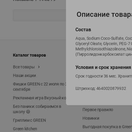
Описание товар
Состав
Aqua, Sodium Coco-Sulfate, Coco
Glyceryl Oleate, Glycerin, PEG-
Methylchloroisothiazolinonе, N
(Пирролидонкарбоксилат цин
Каталог товаров
Специально для вас
Условия и срок хранения
Все товары
Акции
Наши акции
Местное известное
Срок годности 36 мес. Хранит
Фишки GREEN с 22 июля по 22
ЭКОлиния
Штрихкод:
4640020879932
сентября
Prime Steak
Рекламная игра Вкусный код
Собственное пр-во
Без паники: собираемся в
Первое правило
школу 😄
Новинки
Гриллим с GREEN
Выгодная покупка в Gree
Green kitchen