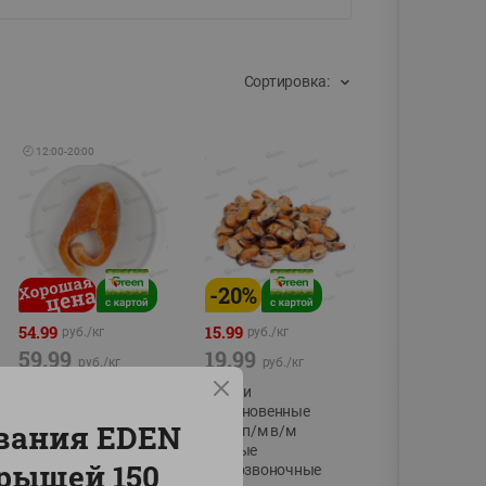
Сортировка:
🕘
12:00
-
20:00
-
20
%
54.99
15.99
руб./
кг
руб./
кг
59.99
19.99
руб./
кг
руб./
кг
Форель стейк
Мидии
полуфабрикат,
обыкновенные
вания EDEN
охлажденный
мясо п/м в/м
водные
фасовка:0,15-0,6кг
прыщей 150
беспозвоночные