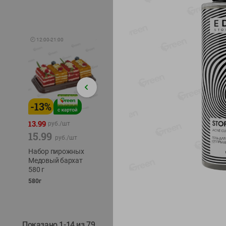
🕘
12:00
-
21:00
-
13
%
-
12
%
-
24
%
4.99
13.99
1.05
руб./
шт
руб./
шт
15.99
1.19
ТОФУ V
руб./
шт
руб./
шт
ТВЕРД
Набор пирожных
Корм влаж. для
230г
Медовый бархат
кош. с чувств.
580 г
пищевар. Пурина
Ван курица
580г
75г
Показано 1-14 из 79