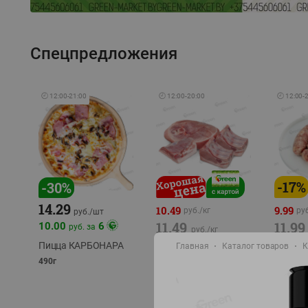
Спецпредложения
🕘
12:00
-
21:00
🕘
12:00
-
20:00
🕘
12:00
-
-
17
%
-
30
%
14.29
10.49
9.99
руб./
кг
руб
руб./
шт
11.49
11.99
10.00
6
руб. за
руб./
кг
Пицца КАРБОНАРА
Главная
Каталог товаров
К
Свинина 1 с.
Колбас
полуфабрикат,
полуфа
490г
охлажденный 1 кг
охлажд
фасовка: 1-2кг
фасовка: