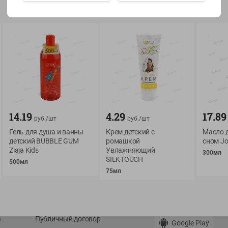
Показать 15-28 из 79
О сервисе
Мой Green
14.19
4.29
17.89
Оплата
История покупок
руб./
шт
руб./
шт
Условия доставки
Мои товары
Гель для душа и ванны
Крем детский с
Масло д
детский BUBBLE GUM
ромашкой
сном Jo
Возврат товара
Обратная связь
Ziaja Kids
Увлажняющий
300мл
SILKTOUCH
Оформление заказа
500мл
75мл
Приложение Green c
Приемка товара
доставкой и бонусно
Самовывоз
Рекламная игра
App Store
n
Публичный договор
Google Play