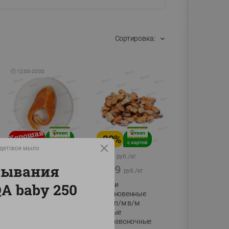
Сортировка:
🕘
12:00
-
20:00
-
20
%
 детское мыло
54.99
15.99
руб./
кг
руб./
кг
мывания
59.99
19.99
руб./
кг
руб./
кг
A baby 250
Форель стейк
Мидии
полуфабрикат,
обыкновенные
охлажденный
мясо п/м в/м
водные
фасовка:0,15-0,6кг
беспозвоночные