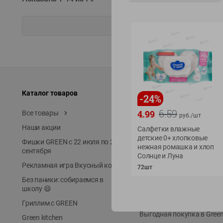
Каталог товаров
Специально для вас
-
24
%
6.59
4.99
Все товары
Акции
руб./
шт
Наши акции
Местное известное
Салфетки влажные
детские 0+ хлопковые
Фишки GREEN с 22 июля по 22
ЭКОлиния
нежная ромашка и хлоп
сентября
Солнце и Луна
Prime Steak
Рекламная игра Вкусный код
72шт
Собственное пр-во
Без паники: собираемся в
Первое правило
школу 😄
Новинки
Гриллим с GREEN
Выгодная покупка в Gree
Green kitchen