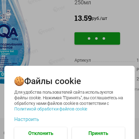
250мл
13.59
руб./
шт
Артикул
1
-
22
%
-
17
%
Страна пр-ва
Р
6.59
5.79
5.99
4.49
4.99
руб./
шт
руб./
шт
руб./
шт
Файлы cookie
Масса / Объем
egetus
Икра
Икра
Производитель:
ООО "УНИК космети
ЫЙ
трески
сельди
Для удобства пользователей сайта используются
Импортер:
ООО «Канпол бэби»
тихоокеанской
тихоокеанской
файлы cookie. Нажимая "Принять", вы соглашаетесь
на
деликатесная
Лунское море 120г
Штрихкод:
4620020893619
обработку нами файлов cookie в соответствии с
Лунское море 120г
ж/б ключ
Политикой обработки файлов cookie
ж/б ключ
120г
Настроить
120г
Описание товара
Отклонить
Принять