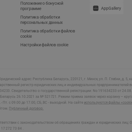
Положение о бонусной
AppGallery
программе
Политика обработки
персональных данных
Политика обработки файлов
cookie
Настройки файлов cookie
ридический адрес: Республика Беларусь, 220121, г. Минск, ул. П. Глебки, д. 5, к
дарственный регистр юридических лиц и индивидуальных предпринимателей в
34233.
Свидетельство о государственной регистрации: No 191634233 от 24.08.
Беларусь 26.10.2021 за № 521721. Режим приема заявок через корзину – круг
- Пт. с 09.00 до 17.00, СБ, ВС - выходной
.
На сайте
используются файлы «cooki
йтом.
Публичный договор.
ветствии с законодательством об обращениях граждан и юридических лиц: О
17 272 73 84 .