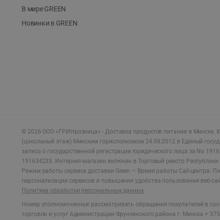
В мире GREEN
Новинки в GREEN
©
2026
ООО «ГРИНрозница» - Доставка продуктов питания в Минске.
Ю
(цокольный этаж) Минским горисполкомом 24.08.2012 в Единый госу
запись о государственной регистрации юридического лица за No 1916
191634233. Интернет-магазин включен в Торговый реестр Республики 
Режим работы сервиса доставки Green —
Время работы Call-центра: Пн.
персонализации сервисов и повышения удобства пользования веб-са
Политика обработки персональных данных
Номер уполномоченных рассматривать обращения покупателей в соот
торговли и услуг Администрации Фрунзенского района г. Минска + 375 