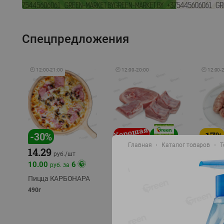
Спецпредложения
🕘
12:00
-
21:00
🕘
12:00
-
20:00
🕘
12:00
-
-
17
%
-
30
%
Главная
Каталог товаров
Т
14.29
10.49
9.99
руб./
кг
руб
руб./
шт
11.49
11.99
10.00
6
руб. за
руб./
кг
Пицца КАРБОНАРА
Свинина 1 с.
Колбас
полуфабрикат,
полуфа
490г
охлажденный 1 кг
охлажд
фасовка: 1-2кг
фасовка: