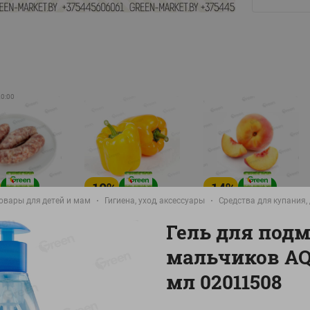
20:00
-
10
%
-
14
%
овары для детей и мам
Гигиена, уход, аксессуары
Средства для купания,
8.99
5.99
./
кг
руб./
кг
руб./
кг
Гель для под
9.99
6.99
руб./
кг
руб./
кг
руб./
кг
мальчиков AQ
а Свиная
Перец желтый
Персик свежий вес
брикат,
Беларусь
фасовка:0,8-1кг
мл 02011508
фасовка: 0,3-0,7кг
0,5-0,7кг