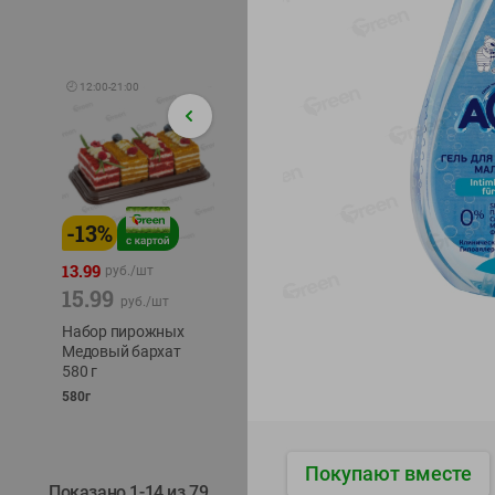
🕘
12:00
-
21:00
-
13
%
-
12
%
-
24
%
4.99
13.99
1.05
руб./
шт
руб./
шт
15.99
1.19
ТОФУ V
руб./
шт
руб./
шт
ТВЕРД
Набор пирожных
Корм влаж. для
230г
Медовый бархат
кош. с чувств.
580 г
пищевар. Пурина
Ван курица
580г
75г
Покупают вместе
Показано 1-14 из 79