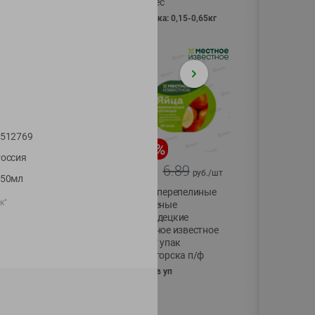
Vici вес
фасовка: 0,15-0,65кг
512769
-
17
%
-
13
%
оссия
13.99
6.89
11.59
5.99
руб./
шт
руб./
шт
250мл
Масло Топленое
Яйца перепелиные
к"
ГХИ Местное
копченые
Известное 99%
Молодецкие
Местное известное
200г
20 шт упак
Солигорска п/ф
20шт в уп