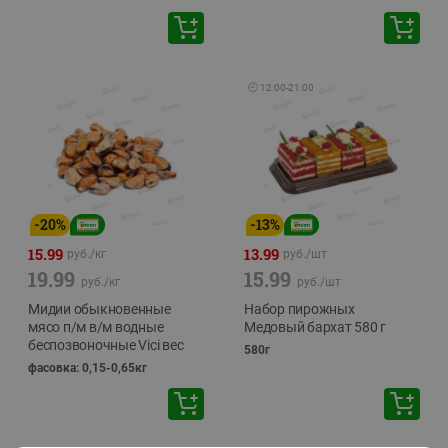
🕘
12:00
-
21:00
-
20
%
-
13
%
15.99
13.99
руб./
кг
руб./
шт
19.99
15.99
руб./
кг
руб./
шт
Мидии обыкновенные
Набор пирожных
мясо п/м в/м водные
Медовый бархат 580 г
беспозвоночные Vici вес
580г
фасовка: 0,15-0,65кг