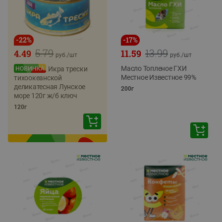
-
22
%
-
17
%
5.79
13.99
4.49
11.59
руб./
шт
руб./
шт
Масло Топленое ГХИ
Икра трески
Местное Известное 99%
тихоокеанской
деликатесная Лунское
200г
море 120г ж/б ключ
120г