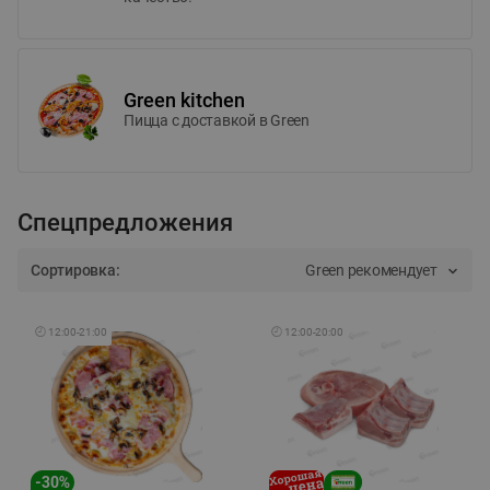
Green kitchen
Пицца c доставкой в Green
Спецпредложения
Сортировка:
Green рекомендует
🕘
12:00
-
21:00
🕘
12:00
-
20:00
-
30
%