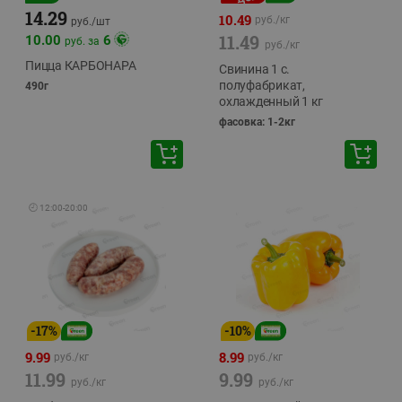
14.29
10.49
руб./
кг
руб./
шт
11.49
10.00
6
руб. за
руб./
кг
Пицца КАРБОНАРА
Свинина 1 с.
полуфабрикат,
490г
охлажденный 1 кг
фасовка: 1-2кг
🕘
12:00
-
20:00
-
17
%
-
10
%
9.99
8.99
руб./
кг
руб./
кг
11.99
9.99
руб./
кг
руб./
кг