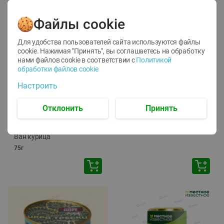
Файлы cookie
Для удобства пользователей сайта используются файлы
cookie. Нажимая "Принять", вы соглашаетесь
на обработку
нами файлов cookie в соответствии с
Политикой
обработки файлов cookie
-
12
%
-
24
%
Настроить
6.59
4.99
1.05
руб./
шт
руб./
шт
1.19
ТОФУ Vegetus ТВЕРДЫЙ
руб./
шт
Отклонить
Принять
230г
Корм влаж. для кош. с
чувств. пищевар. Пурина
Ван курица
75г