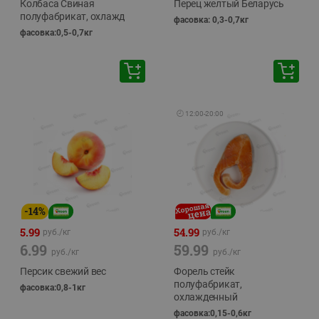
Колбаса Свиная
Перец желтый Беларусь
полуфабрикат, охлажд
фасовка: 0,3-0,7кг
фасовка:0,5-0,7кг
🕘
12:00
-
20:00
-
14
%
5.99
54.99
руб./
кг
руб./
кг
6.99
59.99
руб./
кг
руб./
кг
Персик свежий вес
Форель стейк
полуфабрикат,
фасовка:0,8-1кг
охлажденный
фасовка:0,15-0,6кг