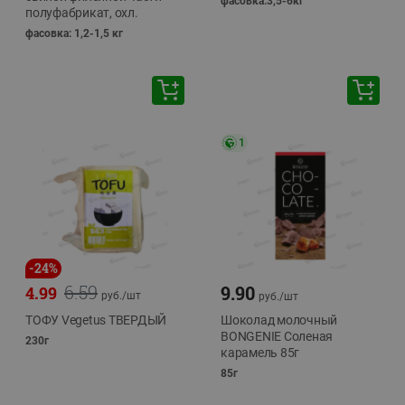
фасовка:3,5-6кг
полуфабрикат, охл.
фасовка: 1,2-1,5 кг
1
-
24
%
6.59
9.90
4.99
руб./
шт
руб./
шт
ТОФУ Vegetus ТВЕРДЫЙ
Шоколад молочный
BONGENIE Соленая
230г
карамель 85г
85г