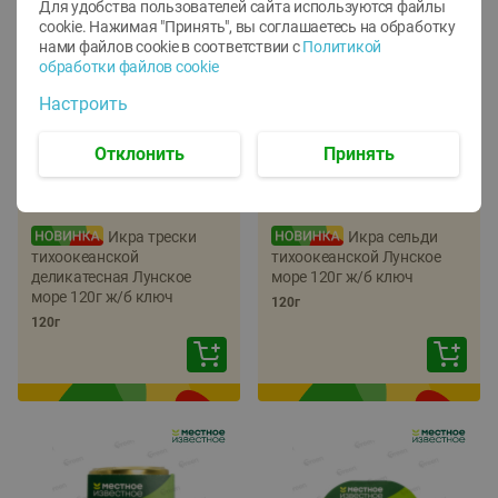
Для удобства пользователей сайта используются файлы
cookie. Нажимая "Принять", вы соглашаетесь
на обработку
нами файлов cookie в соответствии с
Политикой
обработки файлов cookie
Настроить
Отклонить
Принять
-
22
%
-
17
%
5.79
5.99
4.49
4.99
руб./
шт
руб./
шт
Икра трески
Икра сельди
тихоокеанской
тихоокеанской Лунское
деликатесная Лунское
море 120г ж/б ключ
море 120г ж/б ключ
120г
120г