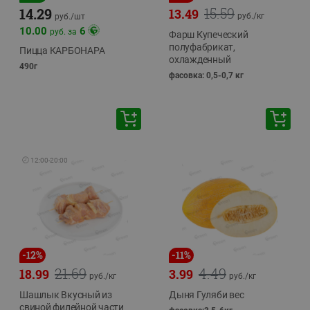
15.59
14.29
13.49
руб./
кг
руб./
шт
10.00
6
руб. за
Фарш Купеческий
полуфабрикат,
Пицца КАРБОНАРА
охлажденный
490г
фасовка: 0,5-0,7 кг
🕘
12:00
-
20:00
-
12
%
-
11
%
21.69
4.49
18.99
3.99
руб./
кг
руб./
кг
Шашлык Вкусный из
Дыня Гуляби вес
свиной филейной части