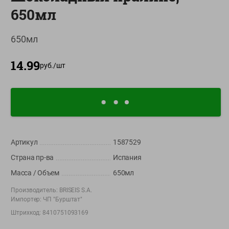
650мл
О сервисе
Настройки файлов cookie
650мл
Мой Green
14.99
руб./
шт
Приложение Green c
доставкой и бонусной картой
App
Google
AppGallery
Store
Play
Артикул
1587529
+375 44 560-60-61
Страна пр-ва
Испания
Call-центр работает с 9:00 до 21:00 ежедневно
Масса / Объем
650мл
Производитель:
BRISEIS S.A.
shop@green-market.by
Импортер:
ЧП "Бурштат"
Пишите нам свои вопросы, предложения и комментарии
Штрихкод:
8410751093169
Вакансии
👋