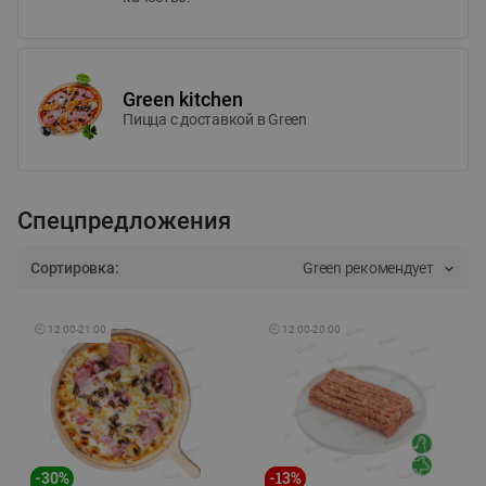
Green kitchen
Пицца c доставкой в Green
Спецпредложения
Сортировка:
Green рекомендует
🕘
12:00
-
21:00
🕘
12:00
-
20:00
-
30
%
-
13
%