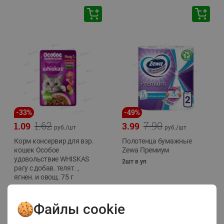
-
33
%
-
49
%
1.62
7.90
1.09
3.99
руб./
шт
руб./
шт
Корм консервир для взр.
Полотенца бумажные
кошек Особое
Zewa Премиум
удовольствие WHISKAS
2шт в уп
рагу с добав. телят. ,
ягнен. и овощ. 75 г
75г
Файлы cookie