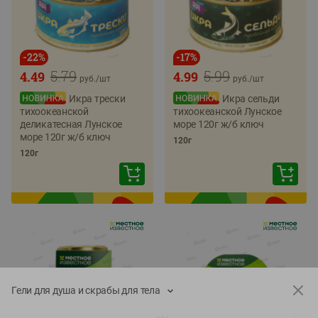
-
22
%
-
17
%
5.79
5.99
4.49
4.99
руб./
шт
руб./
шт
Икра трески
Икра сельди
тихоокеанской
тихоокеанской Лунское
деликатесная Лунское
море 120г ж/б ключ
море 120г ж/б ключ
120г
120г
Гели для душа и скрабы для тела