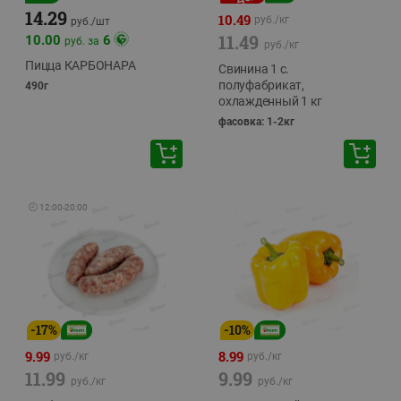
14.29
10.49
руб./
кг
руб./
шт
11.49
10.00
6
руб. за
руб./
кг
Пицца КАРБОНАРА
Свинина 1 с.
полуфабрикат,
490г
охлажденный 1 кг
фасовка: 1-2кг
🕘
12:00
-
20:00
-
17
%
-
10
%
9.99
8.99
руб./
кг
руб./
кг
11.99
9.99
руб./
кг
руб./
кг