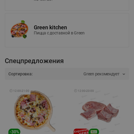
Green kitchen
Пицца c доставкой в Green
Спецпредложения
Сортировка:
Green рекомендует
🕘
12:00
-
21:00
🕘
12:00
-
20:00
-
30
%