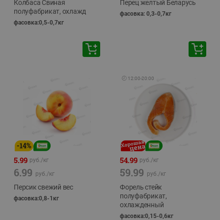
Колбаса Свиная
Перец желтый Беларусь
полуфабрикат, охлажд
фасовка: 0,3-0,7кг
фасовка:0,5-0,7кг
🕘
12:00
-
20:00
-
14
%
5.99
54.99
руб./
кг
руб./
кг
6.99
59.99
руб./
кг
руб./
кг
Персик свежий вес
Форель стейк
полуфабрикат,
фасовка:0,8-1кг
охлажденный
фасовка:0,15-0,6кг