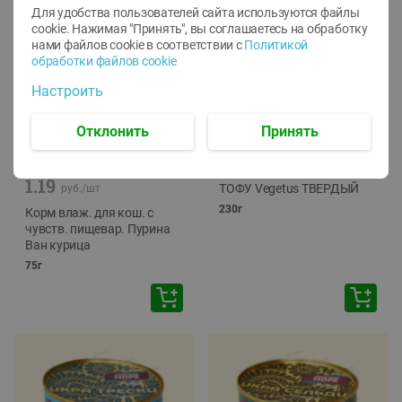
Для удобства пользователей сайта используются файлы
cookie. Нажимая "Принять", вы соглашаетесь
на обработку
нами файлов cookie в соответствии с
Политикой
обработки файлов cookie
Настроить
Отклонить
Принять
-
12
%
-
24
%
6.59
4.99
1.05
руб./
шт
руб./
шт
1.19
ТОФУ Vegetus ТВЕРДЫЙ
руб./
шт
230г
Корм влаж. для кош. с
чувств. пищевар. Пурина
Ван курица
75г