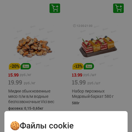
🕘
12:00
-
21:00
-
20
%
-
13
%
15.99
13.99
руб./
кг
руб./
шт
19.99
15.99
руб./
кг
руб./
шт
Мидии обыкновенные
Набор пирожных
мясо п/м в/м водные
Медовый бархат 580 г
беспозвоночные Vici вес
580г
фасовка: 0,15-0,65кг
Файлы cookie