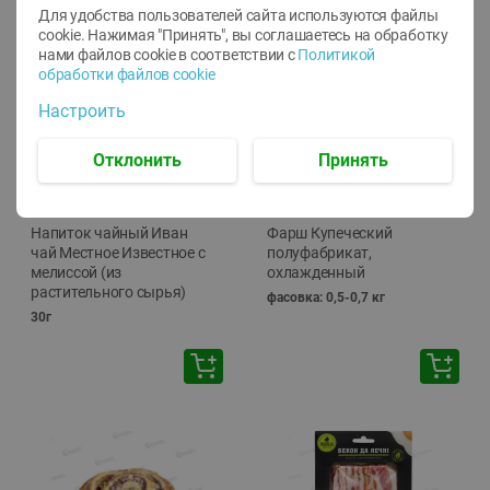
Для удобства пользователей сайта используются файлы
🕘
12:00
-
20:00
cookie. Нажимая "Принять", вы соглашаетесь
на обработку
нами файлов cookie в соответствии с
Политикой
обработки файлов cookie
Настроить
Отклонить
Принять
-
10
%
-
13
%
7.29
15.59
6.59
13.49
руб./
шт
руб./
кг
Напиток чайный Иван
Фарш Купеческий
чай Местное Известное с
полуфабрикат,
мелиссой (из
охлажденный
растительного сырья)
фасовка: 0,5-0,7 кг
30г