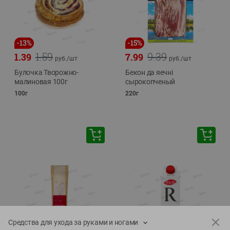
-
13
%
-
15
%
1.59
9.39
1.39
7.99
руб./
шт
руб./
шт
Булочка Творожно-
Бекон да яечнi
малиновая 100г
сырокопченый
100г
220г
Средства для ухода за руками и ногами