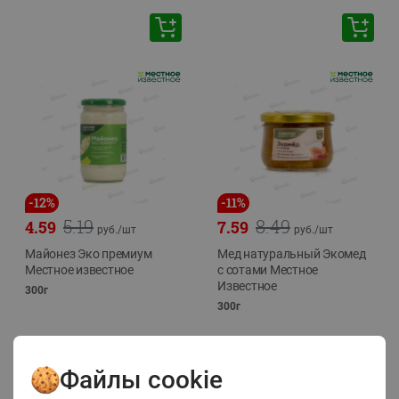
-
12
%
-
11
%
5.19
8.49
4.59
7.59
руб./
шт
руб./
шт
Майонез Эко премиум
Мед натуральный Экомед
Местное известное
с сотами Местное
Известное
300г
300г
Файлы cookie