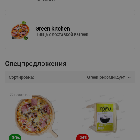
Green kitchen
Пицца c доставкой в Green
Спецпредложения
Сортировка:
Green рекомендует
🕘
12:00
-
21:00
-
30
%
-
24
%