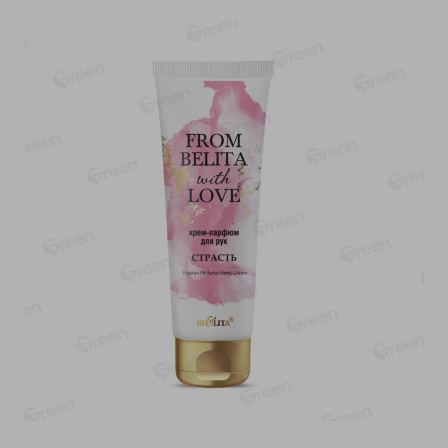
-
11
%
-
15
%
11.19
5.19
9.99
4.39
руб./
шт
руб./
шт
Колбаска салями Парма
Сок мультифруктовый
сыровяленая куриная
Rich
сорт экстра
1л
180г
Показано 1-14 из 68
Показать 15-28 из 68
Каталог товаров
Специально для вас