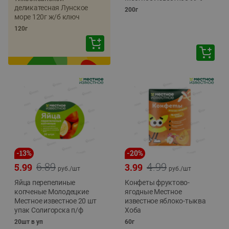
деликатесная Лунское
200г
море 120г ж/б ключ
120г
-
13
%
-
20
%
6.89
4.99
5.99
3.99
руб./
шт
руб./
шт
Яйца перепелиные
Конфеты фруктово-
копченые Молодецкие
ягодные Местное
Местное известное 20 шт
известное яблоко-тыква
упак Солигорска п/ф
Хоба
20шт в уп
60г