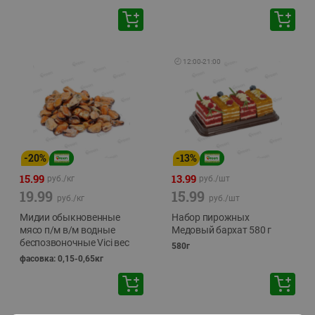
🕘
12:00
-
21:00
-
20
%
-
13
%
15.99
13.99
руб./
кг
руб./
шт
19.99
15.99
руб./
кг
руб./
шт
Мидии обыкновенные
Набор пирожных
мясо п/м в/м водные
Медовый бархат 580 г
беспозвоночные Vici вес
580г
фасовка: 0,15-0,65кг