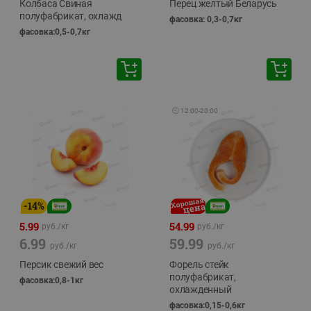
Колбаса Свиная
Перец желтый Беларусь
полуфабрикат, охлажд
фасовка: 0,3-0,7кг
фасовка:0,5-0,7кг
🕘
12:00
-
20:00
-
14
%
5.99
54.99
руб./
кг
руб./
кг
6.99
59.99
руб./
кг
руб./
кг
Персик свежий вес
Форель стейк
полуфабрикат,
фасовка:0,8-1кг
охлажденный
фасовка:0,15-0,6кг