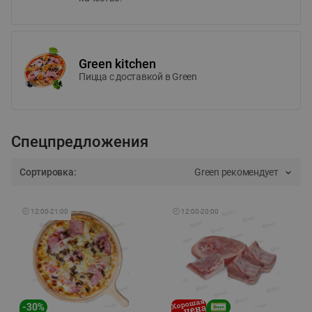
Green kitchen
Пицца c доставкой в Green
Спецпредложения
Сортировка:
Green рекомендует
🕘
12:00
-
21:00
🕘
12:00
-
20:00
-
30
%