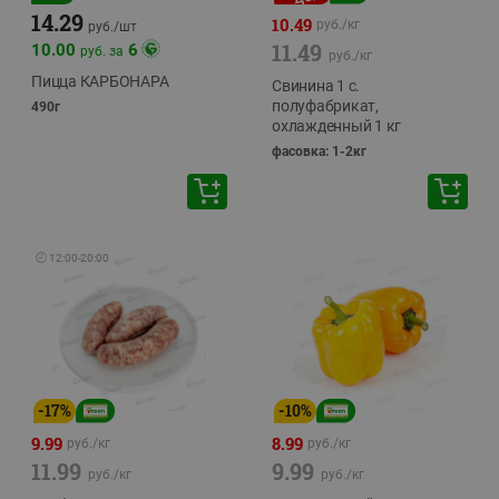
14.29
10.49
руб./
кг
руб./
шт
11.49
10.00
6
руб. за
руб./
кг
Пицца КАРБОНАРА
Свинина 1 с.
полуфабрикат,
490г
охлажденный 1 кг
фасовка: 1-2кг
🕘
12:00
-
20:00
-
17
%
-
10
%
9.99
8.99
руб./
кг
руб./
кг
11.99
9.99
руб./
кг
руб./
кг