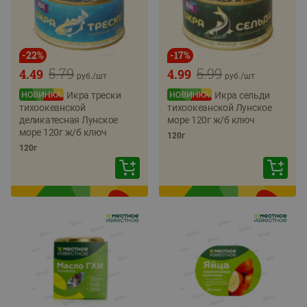
-
22
%
-
17
%
5.79
5.99
4.49
4.99
руб./
шт
руб./
шт
Икра трески
Икра сельди
тихоокеанской
тихоокеанской Лунское
деликатесная Лунское
море 120г ж/б ключ
море 120г ж/б ключ
120г
120г