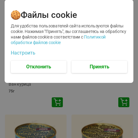
Файлы cookie
Для удобства пользователей сайта используются файлы
cookie. Нажимая "Принять", вы соглашаетесь
на обработку
нами файлов cookie в соответствии с
Политикой
обработки файлов cookie
-
12
%
-
24
%
Настроить
6.59
4.99
1.05
руб./
шт
руб./
шт
1.19
ТОФУ Vegetus ТВЕРДЫЙ
руб./
шт
Отклонить
Принять
230г
Корм влаж. для кош. с
чувств. пищевар. Пурина
Ван курица
75г