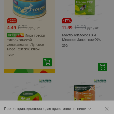
-
22
%
-
17
%
5.79
13.99
4.49
11.59
руб./
шт
руб./
шт
Масло Топленое ГХИ
Икра трески
Местное Известное 99%
тихоокеанской
деликатесная Лунское
200г
море 120г ж/б ключ
120г
Прочие принадлежности для приготовления пищи