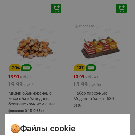
🕘
12:00
-
21:00
-
20
%
-
13
%
15.99
13.99
руб./
кг
руб./
шт
19.99
15.99
руб./
кг
руб./
шт
Мидии обыкновенные
Набор пирожных
мясо п/м в/м водные
Медовый бархат 580 г
беспозвоночные Vici вес
580г
фасовка: 0,15-0,65кг
Файлы cookie