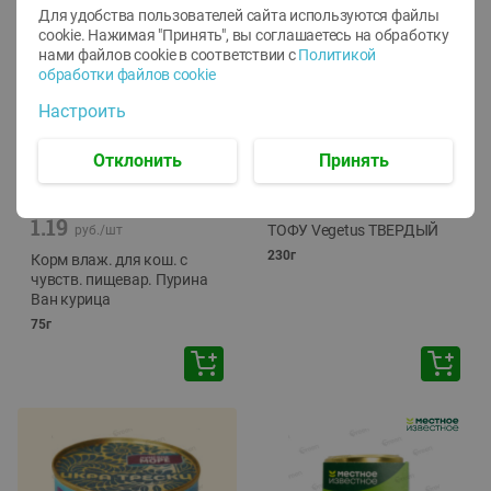
Для удобства пользователей сайта используются файлы
cookie. Нажимая "Принять", вы соглашаетесь
на обработку
нами файлов cookie в соответствии с
Политикой
обработки файлов cookie
Настроить
Отклонить
Принять
-
12
%
-
24
%
6.59
4.99
1.05
руб./
шт
руб./
шт
1.19
ТОФУ Vegetus ТВЕРДЫЙ
руб./
шт
230г
Корм влаж. для кош. с
чувств. пищевар. Пурина
Ван курица
75г