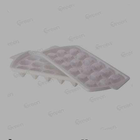
-
13
%
-
20
%
6.89
4.99
5.99
3.99
руб./
шт
руб./
шт
Яйца перепелиные
Конфеты фруктово-
копченые Молодецкие
ягодные Местное
Местное известное 20 шт
известное яблоко-тыква
упак Солигорска п/ф
Хоба
20шт в уп
60г
Показано 1-14 из 77
Показать 15-28 из 77
Каталог товаров
Специально для вас