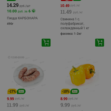
14.29
10.49
руб./
кг
руб./
шт
11.49
10.00
6
руб. за
руб./
кг
Пицца КАРБОНАРА
Свинина 1 с.
полуфабрикат,
490г
охлажденный 1 кг
фасовка: 1-2кг
🕘
12:00
-
20:00
-
17
%
-
10
%
9.99
8.99
руб./
кг
руб./
кг
11.99
9.99
руб./
кг
руб./
кг