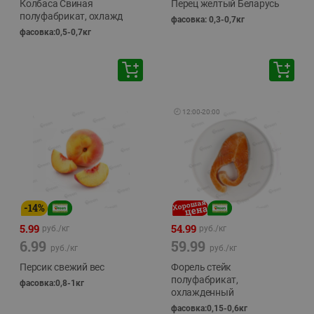
Колбаса Свиная
Перец желтый Беларусь
полуфабрикат, охлажд
фасовка: 0,3-0,7кг
фасовка:0,5-0,7кг
🕘
12:00
-
20:00
-
14
%
5.99
54.99
руб./
кг
руб./
кг
6.99
59.99
руб./
кг
руб./
кг
Персик свежий вес
Форель стейк
полуфабрикат,
фасовка:0,8-1кг
охлажденный
фасовка:0,15-0,6кг