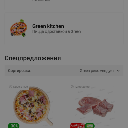
Green kitchen
Пицца c доставкой в Green
Спецпредложения
Сортировка:
Green рекомендует
🕘
12:00
-
21:00
🕘
12:00
-
20:00
-
30
%