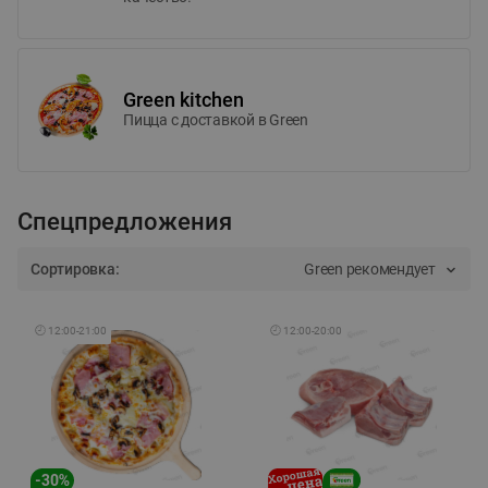
Green kitchen
Пицца c доставкой в Green
Спецпредложения
Сортировка:
Green рекомендует
🕘
12:00
-
21:00
🕘
12:00
-
20:00
-
30
%