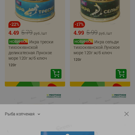
-
22
%
-
17
%
5.79
5.99
4.49
4.99
руб./
шт
руб./
шт
Икра трески
Икра сельди
тихоокеанской
тихоокеанской Лунское
деликатесная Лунское
море 120г ж/б ключ
море 120г ж/б ключ
120г
120г
Рыба копченая