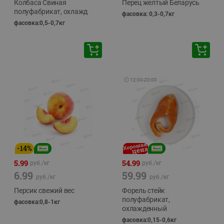
Колбаса Свиная
Перец желтый Беларусь
полуфабрикат, охлажд
фасовка: 0,3-0,7кг
фасовка:0,5-0,7кг
🕘
12:00
-
20:00
-
14
%
5.99
54.99
руб./
кг
руб./
кг
6.99
59.99
руб./
кг
руб./
кг
Персик свежий вес
Форель стейк
полуфабрикат,
фасовка:0,8-1кг
охлажденный
фасовка:0,15-0,6кг