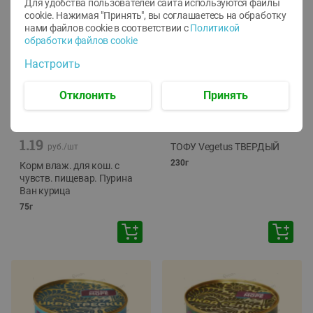
Для удобства пользователей сайта используются файлы
cookie. Нажимая "Принять", вы соглашаетесь
на обработку
нами файлов cookie в соответствии с
Политикой
обработки файлов cookie
Настроить
Отклонить
Принять
-
12
%
-
24
%
6.59
4.99
1.05
руб./
шт
руб./
шт
1.19
ТОФУ Vegetus ТВЕРДЫЙ
руб./
шт
230г
Корм влаж. для кош. с
чувств. пищевар. Пурина
Ван курица
75г