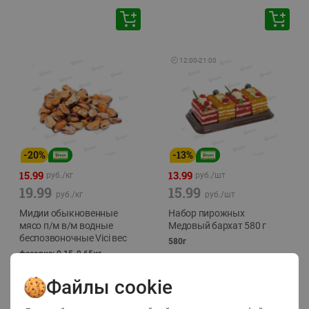
🕘
12:00
-
21:00
-
20
%
-
13
%
15.99
13.99
руб./
кг
руб./
шт
19.99
15.99
руб./
кг
руб./
шт
Мидии обыкновенные
Набор пирожных
мясо п/м в/м водные
Медовый бархат 580 г
беспозвоночные Vici вес
580г
фасовка: 0,15-0,65кг
Файлы cookie