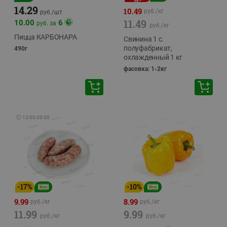
14.29
10.49
руб./
кг
руб./
шт
11.49
10.00
6
руб. за
руб./
кг
Пицца КАРБОНАРА
Свинина 1 с.
полуфабрикат,
490г
охлажденный 1 кг
фасовка: 1-2кг
🕘
12:00
-
20:00
-
17
%
-
10
%
9.99
8.99
руб./
кг
руб./
кг
11.99
9.99
руб./
кг
руб./
кг