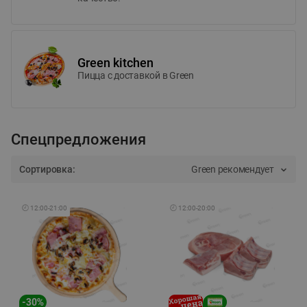
Green kitchen
Пицца c доставкой в Green
Спецпредложения
Сортировка:
Green рекомендует
🕘
12:00
-
21:00
🕘
12:00
-
20:00
-
30
%