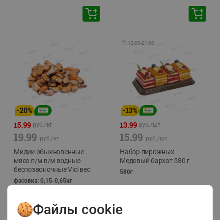
🕘
12:00
-
21:00
-
20
%
-
13
%
15.99
13.99
руб./
кг
руб./
шт
19.99
15.99
руб./
кг
руб./
шт
Мидии обыкновенные
Набор пирожных
мясо п/м в/м водные
Медовый бархат 580 г
беспозвоночные Vici вес
580г
фасовка: 0,15-0,65кг
Файлы cookie