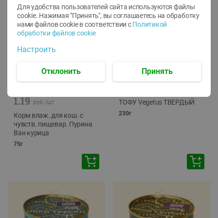
Для удобства пользователей сайта используются файлы
cookie. Нажимая "Принять", вы соглашаетесь
на обработку
нами файлов cookie в соответствии с
Политикой
обработки файлов cookie
Настроить
Отклонить
Принять
-
12
%
-
24
%
6.59
4.99
1.05
руб./
шт
руб./
шт
1.19
ТОФУ Vegetus ТВЕРДЫЙ
руб./
шт
230г
Корм влаж. для кош. с
чувств. пищевар. Пурина
Ван курица
75г