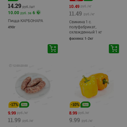
14.29
10.49
руб./
кг
руб./
шт
11.49
10.00
6
руб. за
руб./
кг
Пицца КАРБОНАРА
Свинина 1 с.
полуфабрикат,
490г
охлажденный 1 кг
фасовка: 1-2кг
🕘
12:00
-
20:00
-
17
%
-
10
%
9.99
8.99
руб./
кг
руб./
кг
11.99
9.99
руб./
кг
руб./
кг