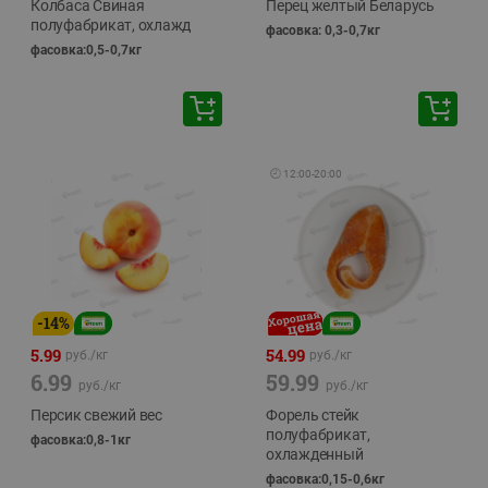
Колбаса Свиная
Перец желтый Беларусь
полуфабрикат, охлажд
фасовка: 0,3-0,7кг
фасовка:0,5-0,7кг
🕘
12:00
-
20:00
-
14
%
5.99
54.99
руб./
кг
руб./
кг
6.99
59.99
руб./
кг
руб./
кг
Персик свежий вес
Форель стейк
полуфабрикат,
фасовка:0,8-1кг
охлажденный
фасовка:0,15-0,6кг