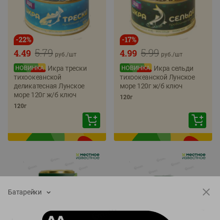
-
22
%
-
17
%
5.79
5.99
4.49
4.99
руб./
шт
руб./
шт
Икра трески
Икра сельди
тихоокеанской
тихоокеанской Лунское
деликатесная Лунское
море 120г ж/б ключ
море 120г ж/б ключ
120г
120г
Батарейки