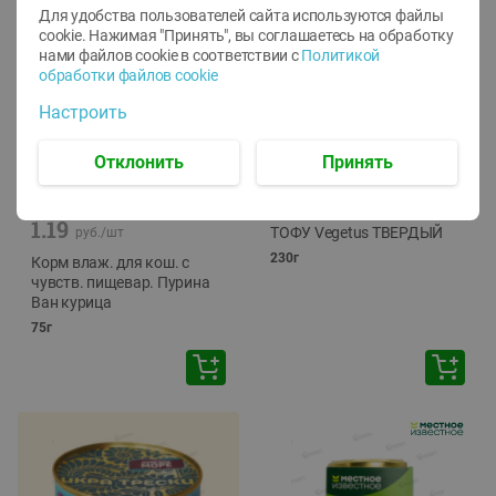
Для удобства пользователей сайта используются файлы
cookie. Нажимая "Принять", вы соглашаетесь
на обработку
нами файлов cookie в соответствии с
Политикой
обработки файлов cookie
Настроить
Отклонить
Принять
-
12
%
-
24
%
6.59
4.99
1.05
руб./
шт
руб./
шт
1.19
ТОФУ Vegetus ТВЕРДЫЙ
руб./
шт
230г
Корм влаж. для кош. с
чувств. пищевар. Пурина
Ван курица
75г