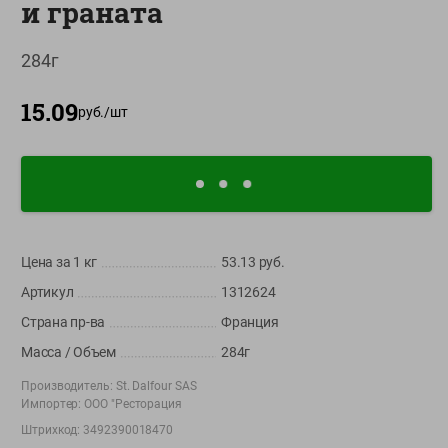
и граната
О сервисе
284г
Настройки файлов cookie
Мой Green
15.09
руб./
шт
Приложение Green c
доставкой и бонусной картой
App
Google
AppGallery
Store
Play
Цена за 1
кг
53.13
руб.
Артикул
1312624
+375 44 560-60-61
Страна пр-ва
Франция
Время работы Call-центра: Пн.- Пт. с 09.00 до 17.00, СБ, ВС -
выходной
Масса / Объем
284г
Производитель:
St. Dalfour SAS
shop@green-market.by
Импортер:
ООО "Ресторация
Пишите нам свои вопросы, предложения и комментарии
Штрихкод:
3492390018470