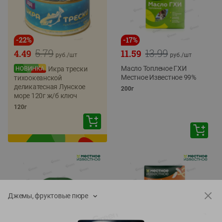
-
22
%
-
17
%
5.79
13.99
4.49
11.59
руб./
шт
руб./
шт
Масло Топленое ГХИ
Икра трески
Местное Известное 99%
тихоокеанской
деликатесная Лунское
200г
море 120г ж/б ключ
120г
Джемы, фруктовые пюре