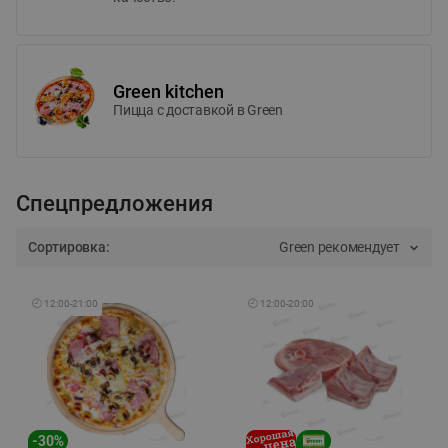
Green kitchen
Пицца c доставкой в Green
Спецпредложения
Сортировка:
Green рекомендует
🕘
12:00
-
21:00
🕘
12:00
-
20:00
-
30
%