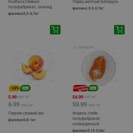
Колбаса Свиная
Перец желтый Беларусь
полуфабрикат, охлажд
фасовка: 0,3-0,7кг
фасовка:0,5-0,7кг
🕘
12:00
-
20:00
-
14
%
5.99
54.99
руб./
кг
руб./
кг
6.99
59.99
руб./
кг
руб./
кг
Персик свежий вес
Форель стейк
полуфабрикат,
фасовка:0,8-1кг
охлажденный
фасовка:0,15-0,6кг