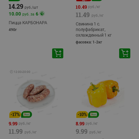
14.29
10.49
руб./
кг
руб./
шт
11.49
10.00
6
руб. за
руб./
кг
Пицца КАРБОНАРА
Свинина 1 с.
полуфабрикат,
490г
охлажденный 1 кг
фасовка: 1-2кг
🕘
12:00
-
20:00
-
17
%
-
10
%
9.99
8.99
руб./
кг
руб./
кг
11.99
9.99
руб./
кг
руб./
кг