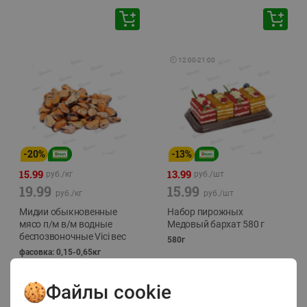
🕘
12:00
-
21:00
-
20
%
-
13
%
15.99
13.99
руб./
кг
руб./
шт
19.99
15.99
руб./
кг
руб./
шт
Мидии обыкновенные
Набор пирожных
мясо п/м в/м водные
Медовый бархат 580 г
беспозвоночные Vici вес
580г
фасовка: 0,15-0,65кг
Файлы cookie