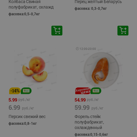
Колбаса Свиная
Перец желтый Беларусь
полуфабрикат, охлажд
фасовка: 0,3-0,7кг
фасовка:0,5-0,7кг
🕘
12:00
-
20:00
-
14
%
5.99
54.99
руб./
кг
руб./
кг
6.99
59.99
руб./
кг
руб./
кг
Персик свежий вес
Форель стейк
полуфабрикат,
фасовка:0,8-1кг
охлажденный
фасовка:0,15-0,6кг