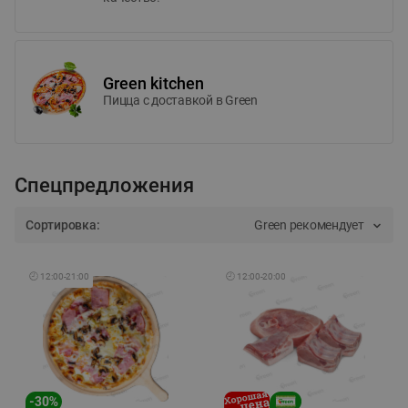
Green kitchen
Пицца c доставкой в Green
Спецпредложения
Сортировка:
Green рекомендует
🕘
12:00
-
21:00
🕘
12:00
-
20:00
-
30
%