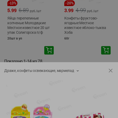
-
13
%
-
20
%
6.89
4.99
5.99
3.99
руб./
шт
руб./
шт
Яйца перепелиные
Конфеты фруктово-
копченые Молодецкие
ягодные Местное
Местное известное 20 шт
известное яблоко-тыква
упак Солигорска п/ф
Хоба
20шт в уп
60г
Показано 1-14 из 78
Драже, конфеты освежающие, мармелад
Показать 15-28 из 78
Каталог товаров
Специально для вас