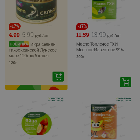
-
17
%
-
17
%
5.99
13.99
4.99
11.59
руб./
шт
руб./
шт
Масло Топленое ГХИ
Икра сельди
Местное Известное 99%
тихоокеанской Лунское
море 120г ж/б ключ
200г
120г