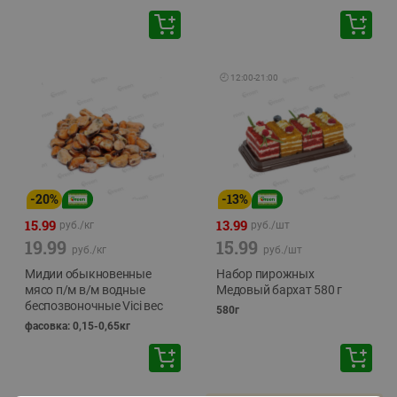
🕘
12:00
-
21:00
-
20
%
-
13
%
15.99
13.99
руб./
кг
руб./
шт
19.99
15.99
руб./
кг
руб./
шт
Мидии обыкновенные
Набор пирожных
мясо п/м в/м водные
Медовый бархат 580 г
беспозвоночные Vici вес
580г
фасовка: 0,15-0,65кг