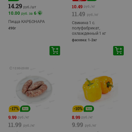
14.29
10.49
руб./
кг
руб./
шт
11.49
10.00
6
руб. за
руб./
кг
Пицца КАРБОНАРА
Свинина 1 с.
полуфабрикат,
490г
охлажденный 1 кг
фасовка: 1-2кг
🕘
12:00
-
20:00
-
17
%
-
10
%
9.99
8.99
руб./
кг
руб./
кг
11.99
9.99
руб./
кг
руб./
кг