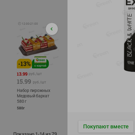
🕘
12:00
-
21:00
-
13
%
-
12
%
-
24
%
4.99
13.99
1.05
руб./
шт
руб./
шт
15.99
1.19
ТОФУ V
руб./
шт
руб./
шт
ТВЕРД
Набор пирожных
Корм влаж. для
230г
Медовый бархат
кош. с чувств.
580 г
пищевар. Пурина
Ван курица
580г
75г
Покупают вместе
Показано 1-14 из 79