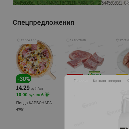
Спецпредложения
🕘
12:00
-
21:00
🕘
12:00
-
20:00
🕘
12:00
-
-
17
%
-
30
%
Главная
Каталог товаров
К
14.29
10.49
9.99
руб./
кг
руб
руб./
шт
11.49
11.99
10.00
6
руб. за
руб./
кг
Пицца КАРБОНАРА
Свинина 1 с.
Колбас
полуфабрикат,
полуфа
490г
охлажденный 1 кг
охлажд
фасовка: 1-2кг
фасовка: