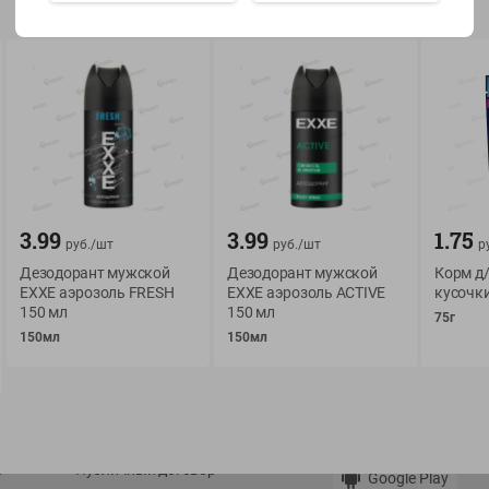
Показать 15-28 из 79
О сервисе
Мой Green
3.99
3.99
1.75
руб./
шт
руб./
шт
р
Оплата
История покупок
Дезодорант мужской
Дезодорант мужской
Корм д/
Условия доставки
Мои товары
EXXE аэрозоль FRESH
EXXE аэрозоль ACTIVE
кусочки
Возврат товара
150 мл
150 мл
75г
Обратная связь
150мл
150мл
Оформление заказа
Приложение Green c
Приемка товара
доставкой и бонусно
Самовывоз
Рекламная игра
App Store
n
Публичный договор
Google Play