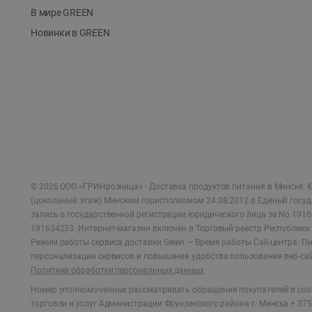
В мире GREEN
Новинки в GREEN
©
2026
ООО «ГРИНрозница» - Доставка продуктов питания в Минске.
Ю
(цокольный этаж) Минским горисполкомом 24.08.2012 в Единый госу
запись о государственной регистрации юридического лица за No 1916
191634233. Интернет-магазин включен в Торговый реестр Республики 
Режим работы сервиса доставки Green —
Время работы Call-центра: Пн.
персонализации сервисов и повышения удобства пользования веб-са
Политика обработки персональных данных
Номер уполномоченных рассматривать обращения покупателей в соот
торговли и услуг Администрации Фрунзенского района г. Минска + 375 