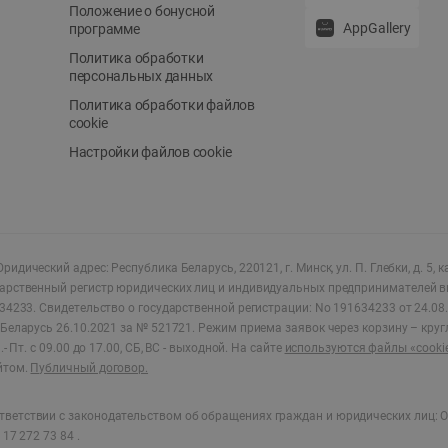
Положение о бонусной
AppGallery
программе
Политика обработки
персональных данных
Политика обработки файлов
cookie
Настройки файлов cookie
ридический адрес: Республика Беларусь, 220121, г. Минск, ул. П. Глебки, д. 5, к
дарственный регистр юридических лиц и индивидуальных предпринимателей в
34233.
Свидетельство о государственной регистрации: No 191634233 от 24.08.
Беларусь 26.10.2021 за № 521721. Режим приема заявок через корзину – круг
- Пт. с 09.00 до 17.00, СБ, ВС - выходной
.
На сайте
используются файлы «cooki
йтом.
Публичный договор.
ветствии с законодательством об обращениях граждан и юридических лиц: О
17 272 73 84 .