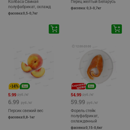
Колбаса Свиная
Перец желтый Беларусь
полуфабрикат, охлажд
фасовка: 0,3-0,7кг
фасовка:0,5-0,7кг
🕘
12:00
-
20:00
-
14
%
5.99
54.99
руб./
кг
руб./
кг
6.99
59.99
руб./
кг
руб./
кг
Персик свежий вес
Форель стейк
полуфабрикат,
фасовка:0,8-1кг
охлажденный
фасовка:0,15-0,6кг