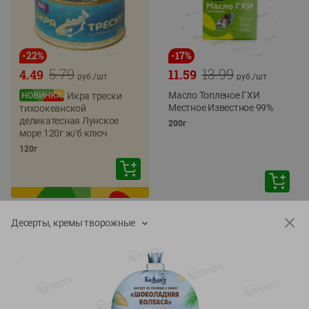
-
22
%
-
17
%
5.79
13.99
4.49
11.59
руб./
шт
руб./
шт
Масло Топленое ГХИ
Икра трески
Местное Известное 99%
тихоокеанской
деликатесная Лунское
200г
море 120г ж/б ключ
120г
Десерты, кремы творожные