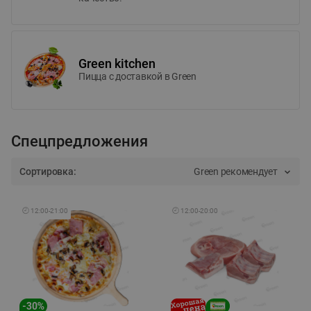
Green kitchen
Пицца c доставкой в Green
Спецпредложения
Сортировка:
Green рекомендует
🕘
12:00
-
21:00
🕘
12:00
-
20:00
-
30
%