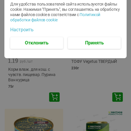
Для удобства пользователей сайта используются файлы
cookie. Нажимая "Принять", вы соглашаетесь
на обработку
нами файлов cookie в соответствии с
Политикой
обработки файлов cookie
Настроить
Отклонить
Принять
-
12
%
-
24
%
6.59
4.99
1.05
руб./
шт
руб./
шт
1.19
ТОФУ Vegetus ТВЕРДЫЙ
руб./
шт
230г
Корм влаж. для кош. с
чувств. пищевар. Пурина
Ван курица
75г