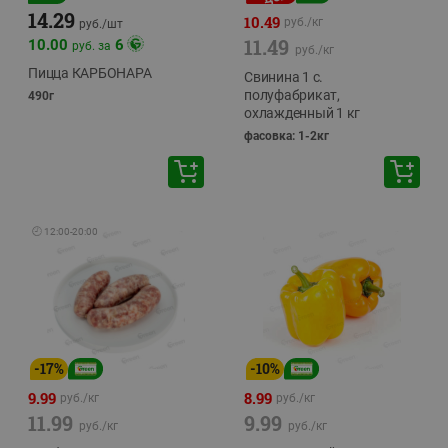
14.29
10.49
руб./
кг
руб./
шт
11.49
10.00
6
руб. за
руб./
кг
Пицца КАРБОНАРА
Свинина 1 с.
полуфабрикат,
490г
охлажденный 1 кг
фасовка: 1-2кг
🕘
12:00
-
20:00
-
17
%
-
10
%
9.99
8.99
руб./
кг
руб./
кг
11.99
9.99
руб./
кг
руб./
кг