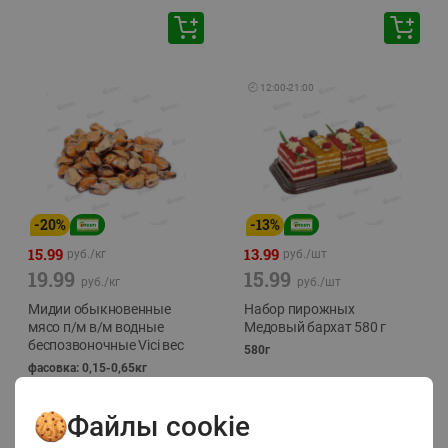
🕘
12:00
-
21:00
-
20
%
-
13
%
15.99
13.99
руб./
кг
руб./
шт
19.99
15.99
руб./
кг
руб./
шт
Мидии обыкновенные
Набор пирожных
мясо п/м в/м водные
Медовый бархат 580 г
беспозвоночные Vici вес
580г
фасовка: 0,15-0,65кг
Файлы cookie