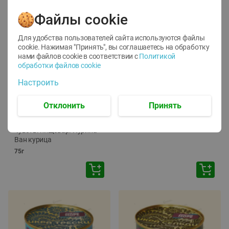
Файлы cookie
Для удобства пользователей сайта используются файлы
cookie. Нажимая "Принять", вы соглашаетесь
на обработку
нами файлов cookie в соответствии с
Политикой
обработки файлов cookie
-
12
%
-
24
%
Настроить
6.59
4.99
1.05
руб./
шт
руб./
шт
1.19
Отклонить
Принять
ТОФУ Vegetus ТВЕРДЫЙ
руб./
шт
230г
Корм влаж. для кош. с
чувств. пищевар. Пурина
Ван курица
75г