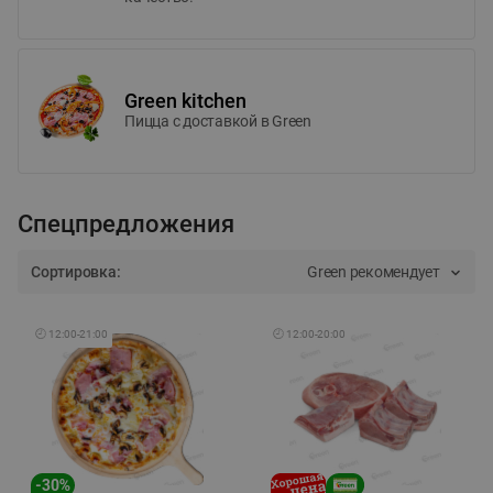
Green kitchen
Пицца c доставкой в Green
Спецпредложения
Сортировка:
Green рекомендует
🕘
12:00
-
21:00
🕘
12:00
-
20:00
-
30
%