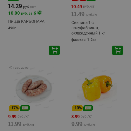
14.29
10.49
руб./
кг
руб./
шт
11.49
10.00
6
руб. за
руб./
кг
Пицца КАРБОНАРА
Свинина 1 с.
полуфабрикат,
490г
охлажденный 1 кг
фасовка: 1-2кг
🕘
12:00
-
20:00
-
17
%
-
10
%
9.99
8.99
руб./
кг
руб./
кг
11.99
9.99
руб./
кг
руб./
кг