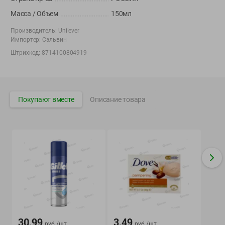
Вакансии
👋
Масса / Объем
150мл
Корпоративный сайт Green
Производитель:
Unilever
Импортер:
Сэльвин
Штрихкод:
8714100804919
©
2026
ООО «ГРИНрозница» - Доставка продуктов питания в
Минске.
Покупают вместе
Описание товара
Юридическая информация и условия пользовательского
соглашения
Номер уполномоченных рассматривать обращения покупателей в
соответствии с законодательством об обращениях граждан и
юридических лиц: Отдел торговли и услуг Администрации
Фрунзенского района г. Минска + 375 17 272 73 84 .
Номер и адрес электронной почты лица, уполномоченного
продавцом рассматривать обращения покупателей о нарушении их
прав, предусмотренных законодательством о защите прав
потребителей: +375 44 560-60-61, shop@green-dostavka.by.
Способы оплаты товара:
30.99
3.49
руб./
шт
руб./
шт