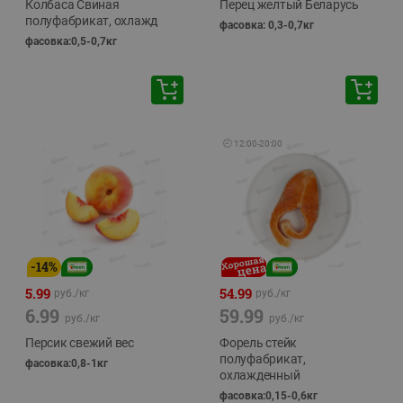
Колбаса Свиная
Перец желтый Беларусь
полуфабрикат, охлажд
фасовка: 0,3-0,7кг
фасовка:0,5-0,7кг
🕘
12:00
-
20:00
-
14
%
5.99
54.99
руб./
кг
руб./
кг
6.99
59.99
руб./
кг
руб./
кг
Персик свежий вес
Форель стейк
полуфабрикат,
фасовка:0,8-1кг
охлажденный
фасовка:0,15-0,6кг