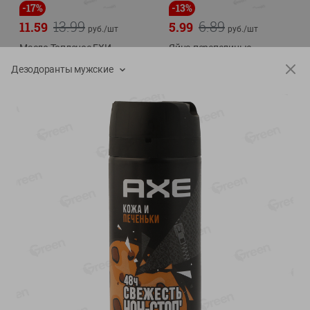
-
17
%
-
13
%
13.99
6.89
11.59
5.99
руб./
шт
руб./
шт
Масло Топленое ГХИ
Яйца перепелиные
Местное Известное 99%
копченые Молодецкие
Дезодоранты мужские
Местное известное 20 шт
200г
упак Солигорска п/ф
20шт в уп
Показано 1-14 из 79
Показать 15-28 из 79
Каталог товаров
Специально для вас