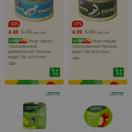
-
22
%
-
17
%
5.79
5.99
4.49
4.99
руб./
шт
руб./
шт
Икра трески
Икра сельди
тихоокеанской
тихоокеанской Лунское
деликатесная Лунское
море 120г ж/б ключ
море 120г ж/б ключ
120г
120г