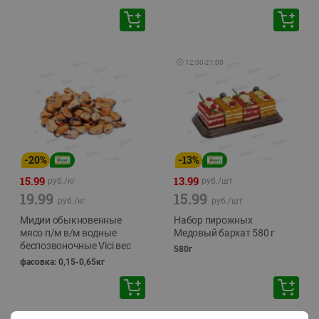
🕘
12:00
-
21:00
-
20
%
-
13
%
15.99
13.99
руб./
кг
руб./
шт
19.99
15.99
руб./
кг
руб./
шт
Мидии обыкновенные
Набор пирожных
мясо п/м в/м водные
Медовый бархат 580 г
беспозвоночные Vici вес
580г
фасовка: 0,15-0,65кг