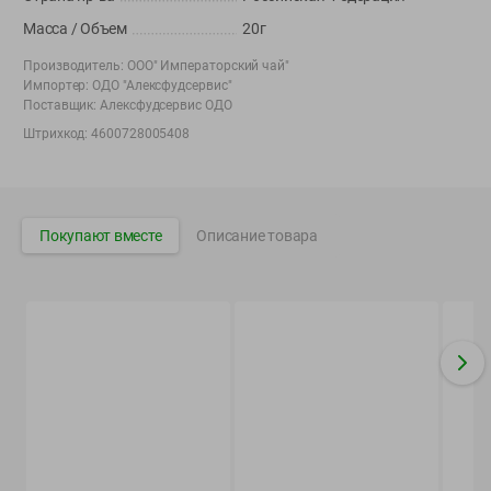
Вакансии
👋
Масса / Объем
20г
Корпоративный сайт Green
Производитель:
ООО" Императорский чай"
Импортер:
ОДО "Алексфудсервис"
Поставщик:
Алексфудсервис ОДО
Штрихкод:
4600728005408
©
2026
ООО «ГРИНрозница» - Доставка продуктов питания в
Минске.
Юридическая информация и условия пользовательского
Покупают вместе
Описание товара
соглашения
Номер уполномоченных рассматривать обращения покупателей в
соответствии с законодательством об обращениях граждан и
юридических лиц: Отдел торговли и услуг Администрации
Фрунзенского района г. Минска + 375 17 272 73 84 .
Номер и адрес электронной почты лица, уполномоченного
продавцом рассматривать обращения покупателей о нарушении их
прав, предусмотренных законодательством о защите прав
потребителей: +375 44 560-60-61, shop@green-dostavka.by.
Способы оплаты товара: