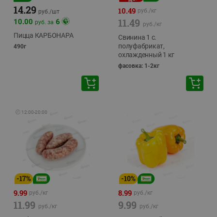
14.29
10.49
руб./
кг
руб./
шт
11.49
10.00
6
руб. за
руб./
кг
Пицца КАРБОНАРА
Свинина 1 с.
полуфабрикат,
490г
охлажденный 1 кг
фасовка: 1-2кг
🕘
12:00
-
20:00
-
17
%
-
10
%
9.99
8.99
руб./
кг
руб./
кг
11.99
9.99
руб./
кг
руб./
кг