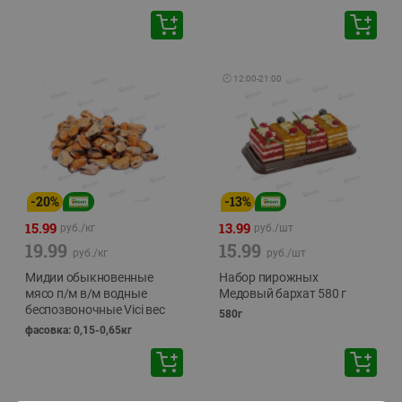
🕘
12:00
-
21:00
-
20
%
-
13
%
15.99
13.99
руб./
кг
руб./
шт
19.99
15.99
руб./
кг
руб./
шт
Мидии обыкновенные
Набор пирожных
мясо п/м в/м водные
Медовый бархат 580 г
беспозвоночные Vici вес
580г
фасовка: 0,15-0,65кг