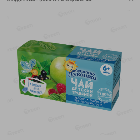
-
17
%
-
13
%
13.99
6.89
11.59
5.99
руб./
шт
руб./
шт
Масло Топленое ГХИ
Яйца перепелиные
Местное Известное 99%
копченые Молодецкие
Местное известное 20 шт
200г
упак Солигорска п/ф
20шт в уп
Показано 1-14 из 79
Показать 15-28 из 79
Каталог товаров
Специально для вас