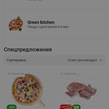
Green kitchen
Пицца c доставкой в Green
Спецпредложения
Сортировка:
Green рекомендует
🕘
12:00
-
21:00
🕘
12:00
-
20:00
-
30
%