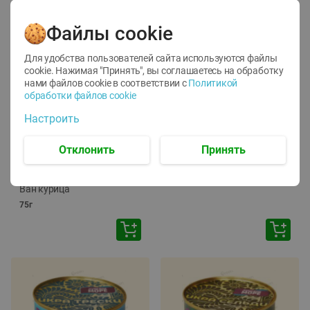
Файлы cookie
Для удобства пользователей сайта используются файлы
cookie. Нажимая "Принять", вы соглашаетесь
на обработку
нами файлов cookie в соответствии с
Политикой
обработки файлов cookie
-
12
%
-
24
%
Настроить
6.59
4.99
1.05
руб./
шт
руб./
шт
1.19
ТОФУ Vegetus ТВЕРДЫЙ
руб./
шт
Отклонить
Принять
230г
Корм влаж. для кош. с
чувств. пищевар. Пурина
Ван курица
75г