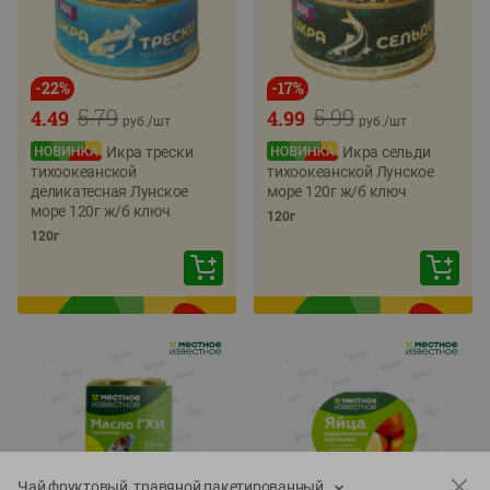
-
22
%
-
17
%
5.79
5.99
4.49
4.99
руб./
шт
руб./
шт
Икра трески
Икра сельди
тихоокеанской
тихоокеанской Лунское
деликатесная Лунское
море 120г ж/б ключ
море 120г ж/б ключ
120г
120г
Чай фруктовый, травяной пакетированный