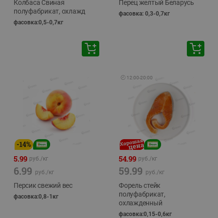
Колбаса Свиная
Перец желтый Беларусь
полуфабрикат, охлажд
фасовка: 0,3-0,7кг
фасовка:0,5-0,7кг
🕘
12:00
-
20:00
-
14
%
5.99
54.99
руб./
кг
руб./
кг
6.99
59.99
руб./
кг
руб./
кг
Персик свежий вес
Форель стейк
полуфабрикат,
фасовка:0,8-1кг
охлажденный
фасовка:0,15-0,6кг