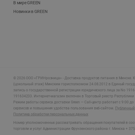
В мире GREEN
Новинки в GREEN
©
2026
ООО «ГРИНрозница» - Доставка продуктов питания в Минске.
Ю
(цокольный этаж) Минским горисполкомом 24.08.2012 в Единый госу
запись о государственной регистрации юридического лица за No 1916
191634233. Интернет-магазин включен в Торговый реестр Республики 
Режим работы сервиса доставки Green —
Call-центр работает с 9:00 д
сервисов и повышения удобства пользования веб-сайтом.
Публичный 
Политика обработки персональных данных
Номер уполномоченных рассматривать обращения покупателей в соот
торговли и услуг Администрации Фрунзенского района г. Минска + 375 