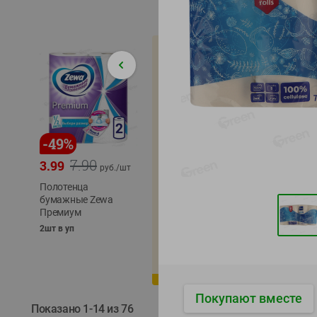
-
49
%
-
22
%
-
17
%
7.90
5.79
3.99
4.49
4.99
руб./
шт
руб./
шт
Полотенца
Икра
бумажные Zewa
трески
сельди
Премиум
тихоокеанской
тихоок
деликатесная
Лунско
2шт в уп
Лунское море 120г
ж/б кл
ж/б ключ
120г
120г
Покупают вместе
Показано 1-14 из 76