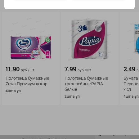
Показать 15-28 из 76
О сервисе
Мой Green
11.90
7.99
2.49
Оплата
История покупок
руб./
шт
руб./
шт
р
Условия доставки
Мои товары
Полотенца бумажные
Полотенца бумажные
Бумага
Zewa Премиум декор
трехслойные PAPIA
Первое 
Возврат товара
Обратная связь
белые
х сл
4шт в уп
Оформление заказа
2шт в уп
4шт в уп
Приложение Green c
Приемка товара
доставкой и бонусно
Самовывоз
Рекламная игра
App Store
n
Публичный договор
Google Play