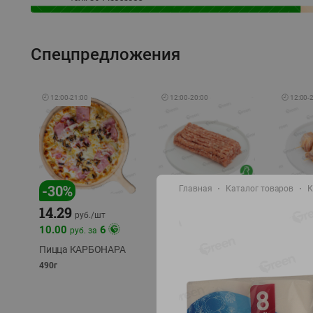
Спецпредложения
🕘
12:00
-
21:00
🕘
12:00
-
20:00
🕘
12:00
-
-
30
%
-
13
%
-
12
%
Главная
Каталог товаров
К
15.59
14.29
13.49
18.99
руб./
кг
руб./
шт
10.00
6
руб. за
Фарш Купеческий
Шашлы
полуфабрикат,
из сви
Пицца КАРБОНАРА
охлажденный
части
490г
полуфаб
фасовка: 0,5-0,7 кг
фасовка: