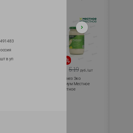
75г
491483
оссия
шт в уп
-
20
%
-
12
%
4.99
5.19
3.99
4.59
руб./
шт
руб./
шт
Конфеты фруктово-
Майонез Эко
ягодные Местное
премиум Местное
известное яблоко-
известное
тыква Хоба
300г
60г