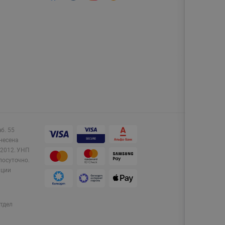
аб. 55
несена
2012.
УНП
лосуточно.
ации
тдел