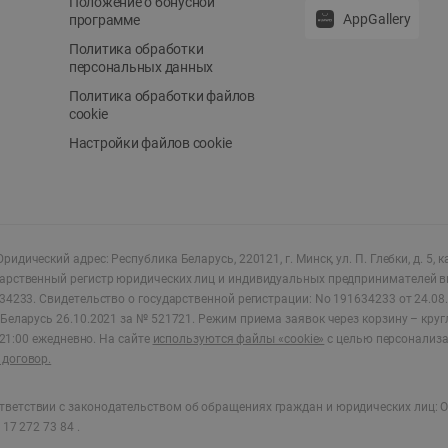
Положение о бонусной
AppGallery
программе
Политика обработки
персональных данных
Политика обработки файлов
cookie
Настройки файлов cookie
ридический адрес: Республика Беларусь, 220121, г. Минск, ул. П. Глебки, д. 5, к
дарственный регистр юридических лиц и индивидуальных предпринимателей в
34233.
Свидетельство о государственной регистрации: No 191634233 от 24.08.
Беларусь 26.10.2021 за № 521721. Режим приема заявок через корзину – круг
о 21:00 ежедневно
.
На сайте
используются файлы «cookie»
с целью персонализ
договор.
ветствии с законодательством об обращениях граждан и юридических лиц: О
17 272 73 84 .