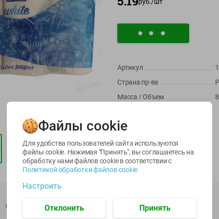
5.19
руб./
шт
Артикул
1
Страна пр-ва
Р
Масса / Объем
8
-
17
%
-
13
%
5.99
13.99
6.89
11.59
5.99
Производитель:
ООО "Сипто"
руб./
шт
руб./
шт
руб./
шт
Файлы cookie
Импортер:
ООО "Сипто"
Масло Топленое
Яйца перепелиные
Икра
Штрихкод:
4810981001370
ГХИ Местное
копченые
Для удобства пользователей сайта используются
Известное 99%
Молодецкие
еанской
файлы cookie. Нажимая "Принять", вы соглашаетесь
на
Местное известное
е море 120г
200г
обработку нами файлов cookie в соответствии с
20 шт упак
юч
Политикой обработки файлов cookie
Солигорска п/ф
20шт в уп
Настроить
Описание товара
Отклонить
Принять