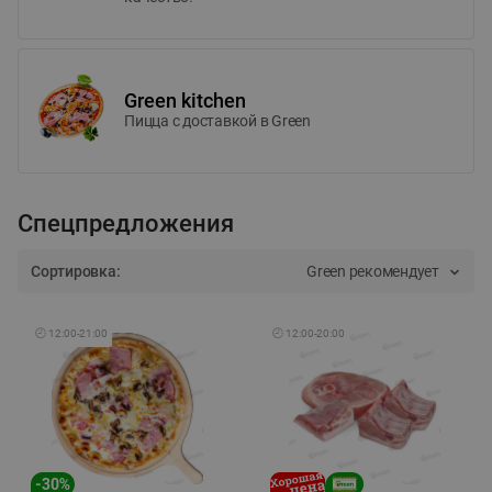
Green kitchen
Пицца c доставкой в Green
Спецпредложения
Сортировка:
Green рекомендует
🕘
12:00
-
21:00
🕘
12:00
-
20:00
-
30
%