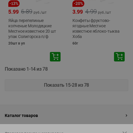
-
13
%
-
20
%
6.89
4.99
5.99
3.99
руб./
шт
руб./
шт
Яйца перепелиные
Конфеты фруктово-
копченые Молодецкие
ягодные Местное
Местное известное 20 шт
известное яблоко-тыква
упак Солигорска п/ф
Хоба
20шт в уп
60г
Показано 1-14 из 78
Показать 15-28 из 78
Каталог товаров
Специально для вас