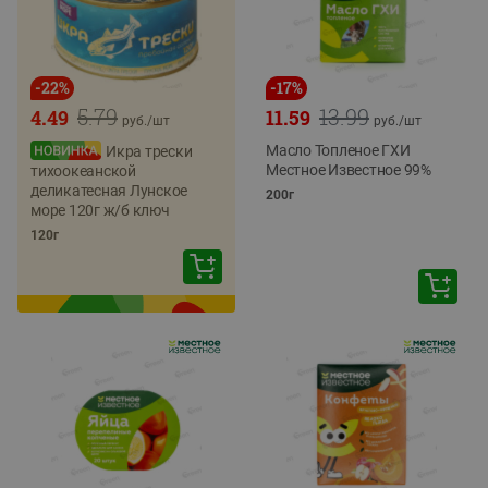
-
22
%
-
17
%
5.79
13.99
4.49
11.59
руб./
шт
руб./
шт
Масло Топленое ГХИ
Икра трески
Местное Известное 99%
тихоокеанской
деликатесная Лунское
200г
море 120г ж/б ключ
120г