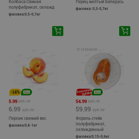
Колбаса Свиная
Перец желтый Беларусь
полуфабрикат, охлажд
фасовка: 0,3-0,7кг
фасовка:0,5-0,7кг
🕘
12:00
-
20:00
-
14
%
5.99
54.99
руб./
кг
руб./
кг
6.99
59.99
руб./
кг
руб./
кг
Персик свежий вес
Форель стейк
полуфабрикат,
фасовка:0,8-1кг
охлажденный
фасовка:0,15-0,6кг