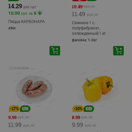
14.29
10.49
руб./
кг
руб./
шт
11.49
10.00
6
руб. за
руб./
кг
Пицца КАРБОНАРА
Свинина 1 с.
полуфабрикат,
490г
охлажденный 1 кг
фасовка: 1-2кг
🕘
12:00
-
20:00
-
17
%
-
10
%
9.99
8.99
руб./
кг
руб./
кг
11.99
9.99
руб./
кг
руб./
кг