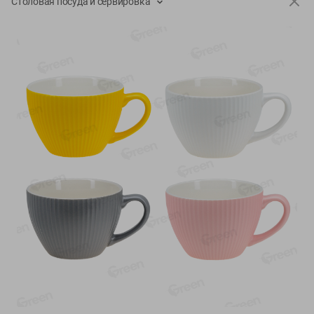
Столовая посуда и сервировка
О сервисе
Настройки файлов cookie
Мой Green
Приложение Green c
доставкой и бонусной картой
App
Google
AppGallery
Store
Play
+375 44 560-60-61
Время работы Call-центра: Пн.- Пт. с 09.00 до 17.00, СБ, ВС -
выходной
shop@green-market.by
Пишите нам свои вопросы, предложения и комментарии