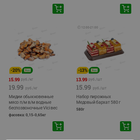
🕘
12:00
-
21:00
-
20
%
-
13
%
15.99
13.99
руб./
кг
руб./
шт
19.99
15.99
руб./
кг
руб./
шт
Мидии обыкновенные
Набор пирожных
мясо п/м в/м водные
Медовый бархат 580 г
беспозвоночные Vici вес
580г
фасовка: 0,15-0,65кг