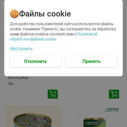
Файлы cookie
Для удобства пользователей сайта используются файлы
cookie. Нажимая "Принять", вы соглашаетесь
на обработку
нами файлов cookie в соответствии с
Политикой
обработки файлов cookie
-
12
%
-
24
%
Настроить
6.59
4.99
1.05
руб./
шт
руб./
шт
1.19
ТОФУ Vegetus ТВЕРДЫЙ
руб./
шт
Отклонить
Принять
230г
Корм влаж. для кош. с
чувств. пищевар. Пурина
Ван курица
75г