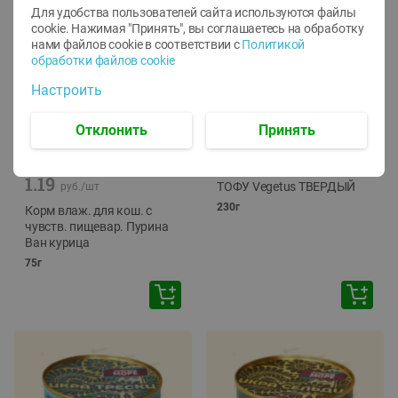
Для удобства пользователей сайта используются файлы
cookie. Нажимая "Принять", вы соглашаетесь
на обработку
нами файлов cookie в соответствии с
Политикой
обработки файлов cookie
Настроить
Отклонить
Принять
-
12
%
-
24
%
6.59
4.99
1.05
руб./
шт
руб./
шт
1.19
ТОФУ Vegetus ТВЕРДЫЙ
руб./
шт
230г
Корм влаж. для кош. с
чувств. пищевар. Пурина
Ван курица
75г