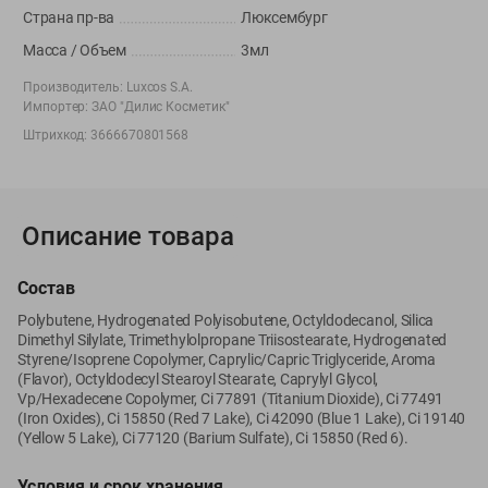
Вакансии
👋
Страна пр-ва
Люксембург
Корпоративный сайт Green
Масса / Объем
3мл
Производитель:
Luxcos S.A.
Импортер:
ЗАО "Дилис Косметик"
Штрихкод:
3666670801568
©
2026
ООО «ГРИНрозница» - Доставка продуктов питания в
Минске.
Юридическая информация и условия пользовательского
Описание товара
соглашения
Номер уполномоченных рассматривать обращения покупателей в
Состав
соответствии с законодательством об обращениях граждан и
юридических лиц: Отдел торговли и услуг Администрации
Polybutene, Hydrogenated Polyisobutene, Octyldodecanol, Silica
Dimethyl Silylate, Trimethylolpropane Triisostearate, Hydrogenated
Фрунзенского района г. Минска + 375 17 272 73 84 .
Styrene/Isoprene Copolymer, Caprylic/Capric Triglyceride, Aroma
Номер и адрес электронной почты лица, уполномоченного
(Flavor), Octyldodecyl Stearoyl Stearate, Caprylyl Glycol,
продавцом рассматривать обращения покупателей о нарушении их
Vp/Hexadecene Copolymer, Ci 77891 (Titanium Dioxide), Ci 77491
прав, предусмотренных законодательством о защите прав
(Iron Oxides), Ci 15850 (Red 7 Lake), Ci 42090 (Blue 1 Lake), Ci 19140
потребителей: +375 44 560-60-61, shop@green-dostavka.by.
(Yellow 5 Lake), Ci 77120 (Barium Sulfate), Ci 15850 (Red 6).
Способы оплаты товара:
Условия и срок хранения