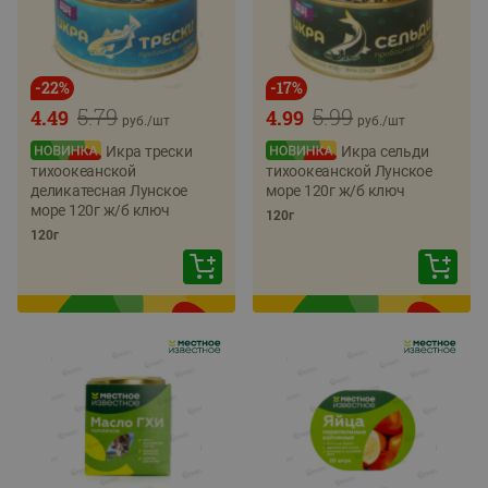
-
22
%
-
17
%
5.79
5.99
4.49
4.99
руб./
шт
руб./
шт
Икра трески
Икра сельди
тихоокеанской
тихоокеанской Лунское
деликатесная Лунское
море 120г ж/б ключ
море 120г ж/б ключ
120г
120г