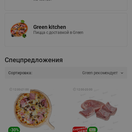
Green kitchen
Пицца c доставкой в Green
Спецпредложения
Сортировка:
Green рекомендует
🕘
12:00
-
21:00
🕘
12:00
-
20:00
-
30
%