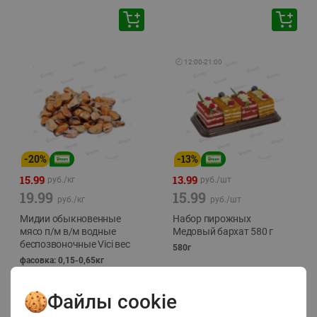
🕘
12:00
-
21:00
-
20
%
-
13
%
15.99
13.99
руб./
кг
руб./
шт
19.99
15.99
руб./
кг
руб./
шт
Мидии обыкновенные
Набор пирожных
мясо п/м в/м водные
Медовый бархат 580 г
беспозвоночные Vici вес
580г
фасовка: 0,15-0,65кг
Файлы cookie