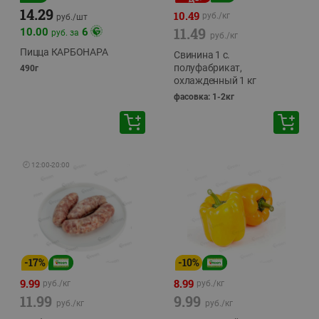
14.29
10.49
руб./
кг
руб./
шт
11.49
10.00
6
руб. за
руб./
кг
Пицца КАРБОНАРА
Свинина 1 с.
полуфабрикат,
490г
охлажденный 1 кг
фасовка: 1-2кг
🕘
12:00
-
20:00
-
17
%
-
10
%
9.99
8.99
руб./
кг
руб./
кг
11.99
9.99
руб./
кг
руб./
кг