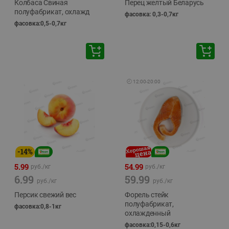
Колбаса Свиная
Перец желтый Беларусь
полуфабрикат, охлажд
фасовка: 0,3-0,7кг
фасовка:0,5-0,7кг
🕘
12:00
-
20:00
-
14
%
5.99
54.99
руб./
кг
руб./
кг
6.99
59.99
руб./
кг
руб./
кг
Персик свежий вес
Форель стейк
полуфабрикат,
фасовка:0,8-1кг
охлажденный
фасовка:0,15-0,6кг