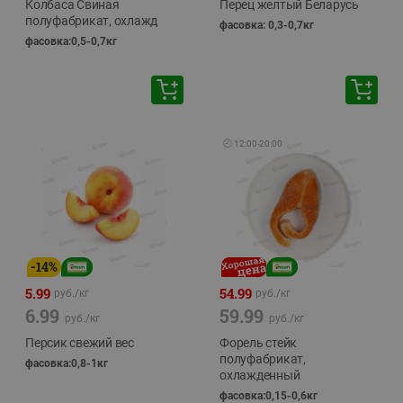
Колбаса Свиная
Перец желтый Беларусь
полуфабрикат, охлажд
фасовка: 0,3-0,7кг
фасовка:0,5-0,7кг
🕘
12:00
-
20:00
-
14
%
5.99
54.99
руб./
кг
руб./
кг
6.99
59.99
руб./
кг
руб./
кг
Персик свежий вес
Форель стейк
полуфабрикат,
фасовка:0,8-1кг
охлажденный
фасовка:0,15-0,6кг