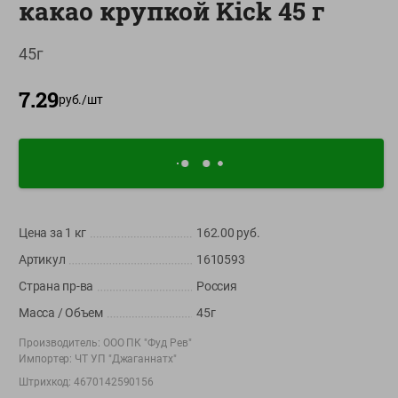
какао крупкой Kick 45 г
О сервисе
45г
Настройки файлов cookie
Мой Green
7.29
руб./
шт
Приложение Green c
доставкой и бонусной картой
App
Google
AppGallery
Store
Play
Цена за 1
кг
162.00
руб.
Артикул
1610593
+375 44 560-60-61
Страна пр-ва
Россия
Время работы Call-центра: Пн.- Пт. с 09.00 до 17.00, СБ, ВС -
выходной
Масса / Объем
45г
Производитель:
ООО ПК "Фуд Рев"
shop@green-market.by
Импортер:
ЧТ УП "Джаганнатх"
Пишите нам свои вопросы, предложения и комментарии
Штрихкод:
4670142590156