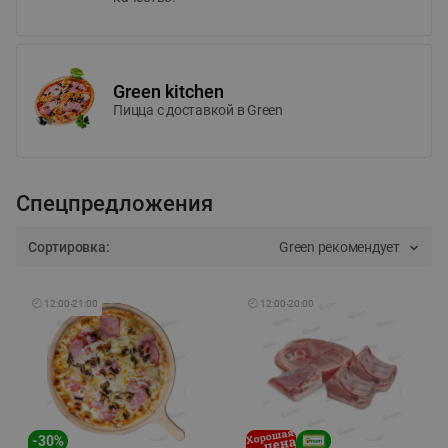
Green kitchen
Пицца c доставкой в Green
Спецпредложения
Сортировка:
Green рекомендует
🕘
12:00
-
21:00
🕘
12:00
-
20:00
-
30
%