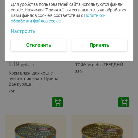
Для удобства пользователей сайта используются файлы
cookie. Нажимая "Принять", вы соглашаетесь
на обработку
нами файлов cookie в соответствии с
Политикой
обработки файлов cookie
Настроить
Отклонить
Принять
-
12
%
-
24
%
6.59
4.99
1.05
руб./
шт
руб./
шт
1.19
ТОФУ Vegetus ТВЕРДЫЙ
руб./
шт
230г
Корм влаж. для кош. с
чувств. пищевар. Пурина
Ван курица
75г