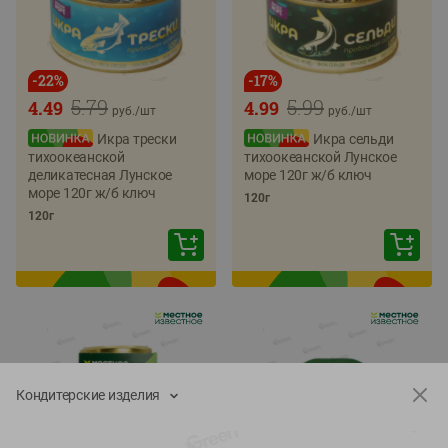
-
22
%
-
17
%
5.79
5.99
4.49
4.99
руб./
шт
руб./
шт
Икра трески
Икра сельди
тихоокеанской
тихоокеанской Лунское
деликатесная Лунское
море 120г ж/б ключ
море 120г ж/б ключ
120г
120г
Кондитерские изделия