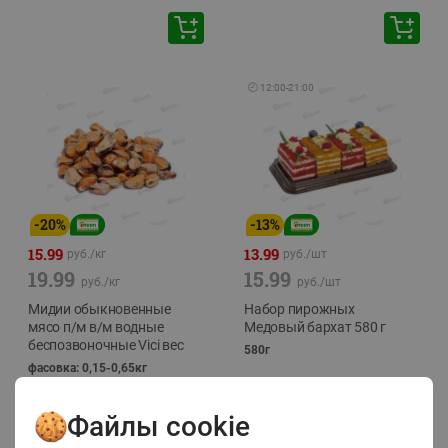
🕘
12:00
-
21:00
-
20
%
-
13
%
15.99
13.99
руб./
кг
руб./
шт
19.99
15.99
руб./
кг
руб./
шт
Мидии обыкновенные
Набор пирожных
мясо п/м в/м водные
Медовый бархат 580 г
беспозвоночные Vici вес
580г
фасовка: 0,15-0,65кг
Файлы cookie