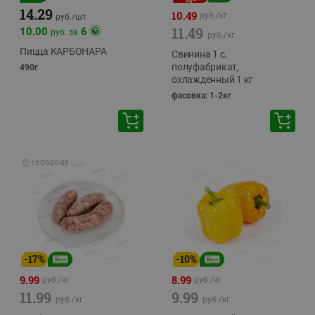
14.29
10.49
руб./
кг
руб./
шт
11.49
10.00
6
руб. за
руб./
кг
Пицца КАРБОНАРА
Свинина 1 с.
полуфабрикат,
490г
охлажденный 1 кг
фасовка: 1-2кг
🕘
12:00
-
20:00
-
17
%
-
10
%
9.99
8.99
руб./
кг
руб./
кг
11.99
9.99
руб./
кг
руб./
кг