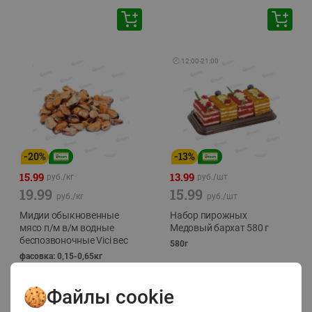
🕘
12:00
-
21:00
-
20
%
-
13
%
15.99
13.99
руб./
кг
руб./
шт
19.99
15.99
руб./
кг
руб./
шт
Мидии обыкновенные
Набор пирожных
мясо п/м в/м водные
Медовый бархат 580 г
беспозвоночные Vici вес
580г
фасовка: 0,15-0,65кг
Файлы cookie