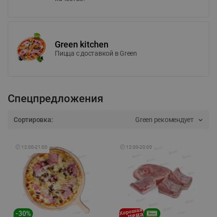
Green kitchen
Пицца c доставкой в Green
Спецпредложения
Сортировка:
Green рекомендует
🕘
12:00
-
21:00
🕘
12:00
-
20:00
-
30
%