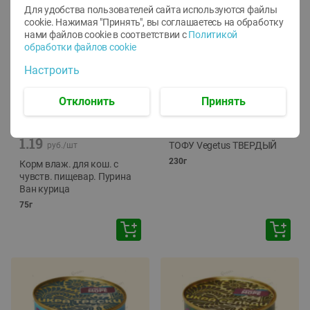
Для удобства пользователей сайта используются файлы
cookie. Нажимая "Принять", вы соглашаетесь
на обработку
нами файлов cookie в соответствии с
Политикой
обработки файлов cookie
Настроить
Отклонить
Принять
-
12
%
-
24
%
6.59
4.99
1.05
руб./
шт
руб./
шт
1.19
ТОФУ Vegetus ТВЕРДЫЙ
руб./
шт
230г
Корм влаж. для кош. с
чувств. пищевар. Пурина
Ван курица
75г