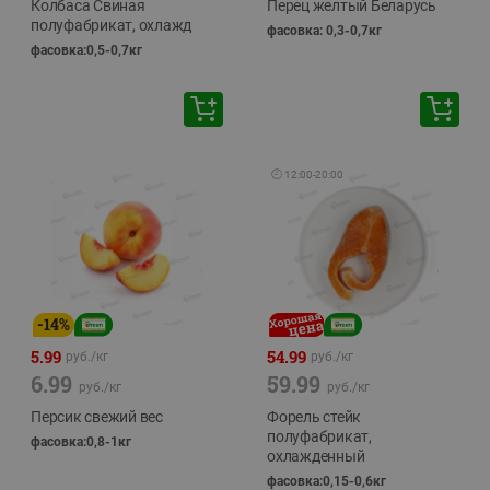
Колбаса Свиная
Перец желтый Беларусь
полуфабрикат, охлажд
фасовка: 0,3-0,7кг
фасовка:0,5-0,7кг
🕘
12:00
-
20:00
-
14
%
5.99
54.99
руб./
кг
руб./
кг
6.99
59.99
руб./
кг
руб./
кг
Персик свежий вес
Форель стейк
полуфабрикат,
фасовка:0,8-1кг
охлажденный
фасовка:0,15-0,6кг