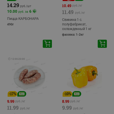
14.29
10.49
руб./
кг
руб./
шт
11.49
10.00
6
руб. за
руб./
кг
Пицца КАРБОНАРА
Свинина 1 с.
полуфабрикат,
490г
охлажденный 1 кг
фасовка: 1-2кг
🕘
12:00
-
20:00
-
17
%
-
10
%
9.99
8.99
руб./
кг
руб./
кг
11.99
9.99
руб./
кг
руб./
кг