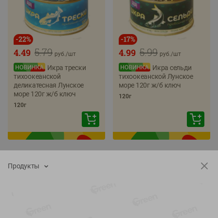
-
22
%
-
17
%
5.79
5.99
4.49
4.99
руб./
шт
руб./
шт
Икра трески
Икра сельди
тихоокеанской
тихоокеанской Лунское
деликатесная Лунское
море 120г ж/б ключ
море 120г ж/б ключ
120г
120г
Продукты