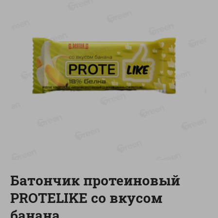
-
17
%
-
13
%
13.99
6.89
11.59
5.99
руб./
шт
руб./
шт
Масло Топленое ГХИ
Яйца перепелиные
Местное Известное 99%
копченые Молодецкие
Местное известное 20 шт
200г
упак Солигорска п/ф
20шт в уп
Показано 1-14 из 79
Показать 15-28 из 79
Батончик протеиновый
Каталог товаров
PROTELIKE со вкусом
Специально для вас
банана