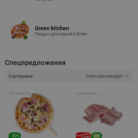
Green kitchen
Пицца c доставкой в Green
Спецпредложения
Сортировка:
Green рекомендует
🕘
12:00
-
21:00
🕘
12:00
-
20:00
-
30
%