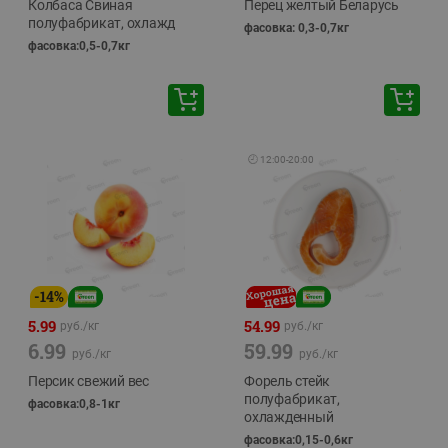
Колбаса Свиная
Перец желтый Беларусь
полуфабрикат, охлажд
фасовка: 0,3-0,7кг
фасовка:0,5-0,7кг
🕘
12:00
-
20:00
-
14
%
5.99
54.99
руб./
кг
руб./
кг
6.99
59.99
руб./
кг
руб./
кг
Персик свежий вес
Форель стейк
полуфабрикат,
фасовка:0,8-1кг
охлажденный
фасовка:0,15-0,6кг