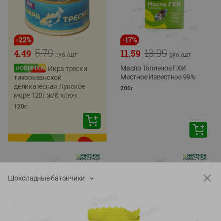
-
22
%
-
17
%
5.79
13.99
4.49
11.59
руб./
шт
руб./
шт
Масло Топленое ГХИ
Икра трески
Местное Известное 99%
тихоокеанской
деликатесная Лунское
200г
море 120г ж/б ключ
120г
Шоколадные батончики