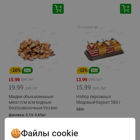
🕘
12:00
-
21:00
-
20
%
-
13
%
15.99
13.99
руб./
кг
руб./
шт
19.99
15.99
руб./
кг
руб./
шт
Мидии обыкновенные
Набор пирожных
мясо п/м в/м водные
Медовый бархат 580 г
беспозвоночные Vici вес
580г
фасовка: 0,15-0,65кг
Файлы cookie