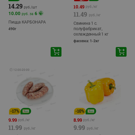
14.29
10.49
руб./
кг
руб./
шт
11.49
10.00
6
руб. за
руб./
кг
Пицца КАРБОНАРА
Свинина 1 с.
полуфабрикат,
490г
охлажденный 1 кг
фасовка: 1-2кг
🕘
12:00
-
20:00
-
17
%
-
10
%
9.99
8.99
руб./
кг
руб./
кг
11.99
9.99
руб./
кг
руб./
кг