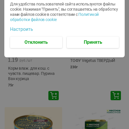
Для удобства пользователей сайта используются файлы
cookie. Нажимая "Принять", вы соглашаетесь
на обработку
нами файлов cookie в соответствии с
Политикой
обработки файлов cookie
Настроить
Отклонить
Принять
-
12
%
-
24
%
6.59
4.99
1.05
руб./
шт
руб./
шт
1.19
ТОФУ Vegetus ТВЕРДЫЙ
руб./
шт
230г
Корм влаж. для кош. с
чувств. пищевар. Пурина
Ван курица
75г