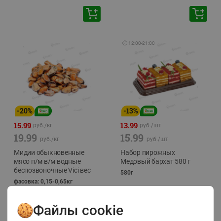
🕘
12:00
-
21:00
-
20
%
-
13
%
15.99
13.99
руб./
кг
руб./
шт
19.99
15.99
руб./
кг
руб./
шт
Мидии обыкновенные
Набор пирожных
мясо п/м в/м водные
Медовый бархат 580 г
беспозвоночные Vici вес
580г
фасовка: 0,15-0,65кг
Файлы cookie