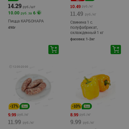
14.29
10.49
руб./
кг
руб./
шт
11.49
10.00
6
руб. за
руб./
кг
Пицца КАРБОНАРА
Свинина 1 с.
полуфабрикат,
490г
охлажденный 1 кг
фасовка: 1-2кг
🕘
12:00
-
20:00
-
17
%
-
10
%
9.99
8.99
руб./
кг
руб./
кг
11.99
9.99
руб./
кг
руб./
кг