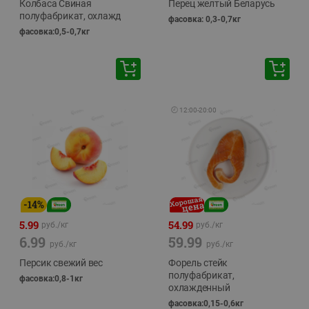
Колбаса Свиная
Перец желтый Беларусь
полуфабрикат, охлажд
фасовка: 0,3-0,7кг
фасовка:0,5-0,7кг
🕘
12:00
-
20:00
-
14
%
5.99
54.99
руб./
кг
руб./
кг
6.99
59.99
руб./
кг
руб./
кг
Персик свежий вес
Форель стейк
полуфабрикат,
фасовка:0,8-1кг
охлажденный
фасовка:0,15-0,6кг