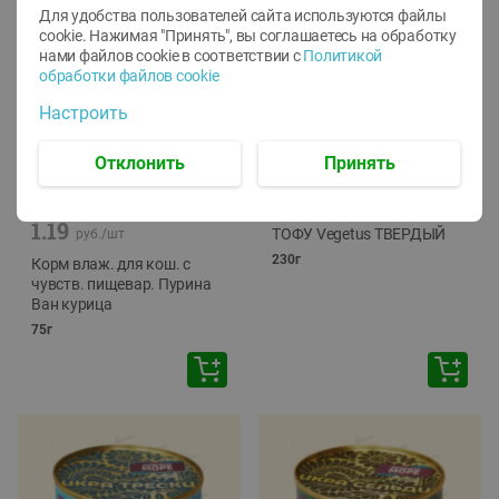
Для удобства пользователей сайта используются файлы
cookie. Нажимая "Принять", вы соглашаетесь
на обработку
нами файлов cookie в соответствии с
Политикой
обработки файлов cookie
Настроить
Отклонить
Принять
-
12
%
-
24
%
6.59
4.99
1.05
руб./
шт
руб./
шт
1.19
ТОФУ Vegetus ТВЕРДЫЙ
руб./
шт
230г
Корм влаж. для кош. с
чувств. пищевар. Пурина
Ван курица
75г