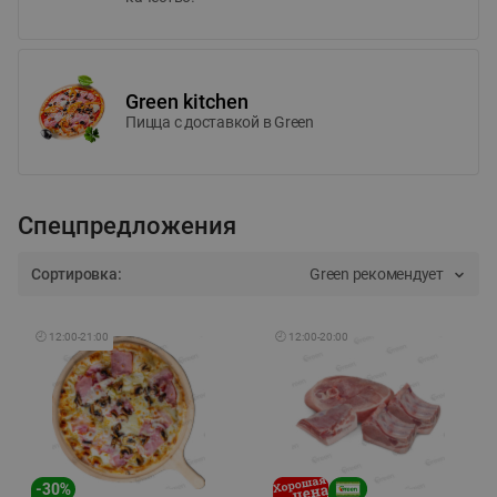
Green kitchen
Пицца c доставкой в Green
Спецпредложения
Сортировка:
Green рекомендует
🕘
12:00
-
21:00
🕘
12:00
-
20:00
-
30
%