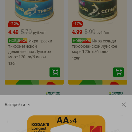
-
22
%
-
17
%
5.79
5.99
4.49
4.99
руб./
шт
руб./
шт
Икра трески
Икра сельди
тихоокеанской
тихоокеанской Лунское
деликатесная Лунское
море 120г ж/б ключ
море 120г ж/б ключ
120г
120г
Батарейки