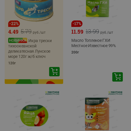
-
22
%
-
17
%
5.79
13.99
4.49
11.59
руб./
шт
руб./
шт
Масло Топленое ГХИ
Икра трески
Местное Известное 99%
тихоокеанской
деликатесная Лунское
200г
море 120г ж/б ключ
120г