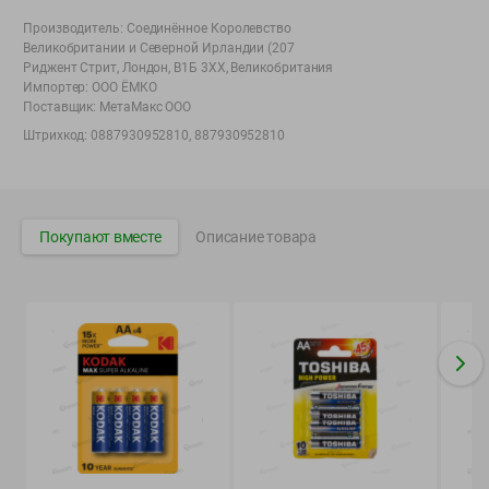
Вакансии
👋
Производитель:
Соединённое Королевство
Корпоративный сайт Green
Великобритании и Северной Ирландии (207
Риджент Стрит, Лондон, В1Б 3ХХ, Великобритания
Импортер:
ООО ЁМКО
Поставщик:
МетаМакс ООО
Штрихкод:
0887930952810, 887930952810
©
2026
ООО «ГРИНрозница» - Доставка продуктов питания в
Минске.
Юридическая информация и условия пользовательского
Покупают вместе
Описание товара
соглашения
Номер уполномоченных рассматривать обращения покупателей в
соответствии с законодательством об обращениях граждан и
юридических лиц: Отдел торговли и услуг Администрации
Фрунзенского района г. Минска + 375 17 272 73 84 .
Номер и адрес электронной почты лица, уполномоченного
продавцом рассматривать обращения покупателей о нарушении их
прав, предусмотренных законодательством о защите прав
потребителей: +375 44 560-60-61, shop@green-dostavka.by.
Способы оплаты товара: