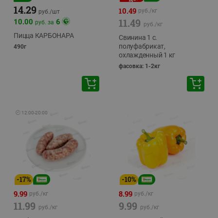
14.29
10.49
руб./
кг
руб./
шт
11.49
10.00
6
руб. за
руб./
кг
Пицца КАРБОНАРА
Свинина 1 с.
полуфабрикат,
490г
охлажденный 1 кг
фасовка: 1-2кг
🕘
12:00
-
20:00
-
17
%
-
10
%
9.99
8.99
руб./
кг
руб./
кг
11.99
9.99
руб./
кг
руб./
кг