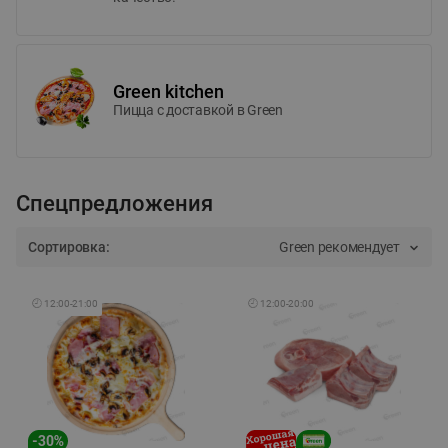
Green kitchen
Пицца c доставкой в Green
Спецпредложения
Сортировка:
Green рекомендует
🕘
12:00
-
21:00
🕘
12:00
-
20:00
-
30
%