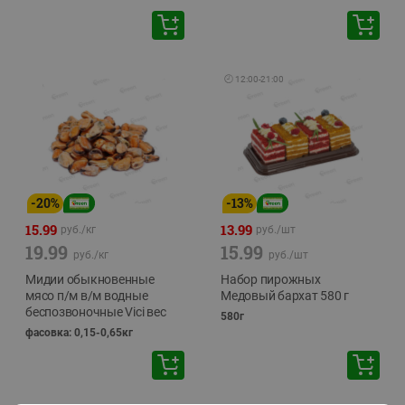
🕘
12:00
-
21:00
-
20
%
-
13
%
15.99
13.99
руб./
кг
руб./
шт
19.99
15.99
руб./
кг
руб./
шт
Мидии обыкновенные
Набор пирожных
мясо п/м в/м водные
Медовый бархат 580 г
беспозвоночные Vici вес
580г
фасовка: 0,15-0,65кг