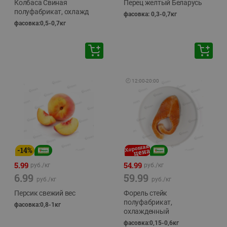
Колбаса Свиная
Перец желтый Беларусь
полуфабрикат, охлажд
фасовка: 0,3-0,7кг
фасовка:0,5-0,7кг
🕘
12:00
-
20:00
-
14
%
5.99
54.99
руб./
кг
руб./
кг
6.99
59.99
руб./
кг
руб./
кг
Персик свежий вес
Форель стейк
полуфабрикат,
фасовка:0,8-1кг
охлажденный
фасовка:0,15-0,6кг