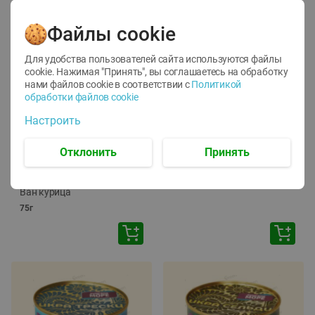
Файлы cookie
Для удобства пользователей сайта используются файлы
cookie. Нажимая "Принять", вы соглашаетесь
на обработку
нами файлов cookie в соответствии с
Политикой
обработки файлов cookie
-
12
%
-
24
%
Настроить
6.59
4.99
1.05
руб./
шт
руб./
шт
1.19
ТОФУ Vegetus ТВЕРДЫЙ
руб./
шт
Отклонить
Принять
230г
Корм влаж. для кош. с
чувств. пищевар. Пурина
Ван курица
75г