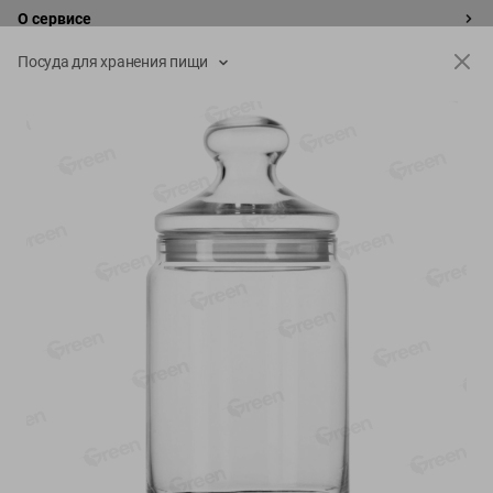
О сервисе
Посуда для хранения пищи
Настройки файлов cookie
Мой Green
Приложение Green c
доставкой и бонусной картой
App
Google
AppGallery
Store
Play
+375 44 560-60-61
Время работы Call-центра: Пн.- Пт. с 09.00 до 17.00, СБ, ВС -
выходной
shop@green-market.by
Пишите нам свои вопросы, предложения и комментарии