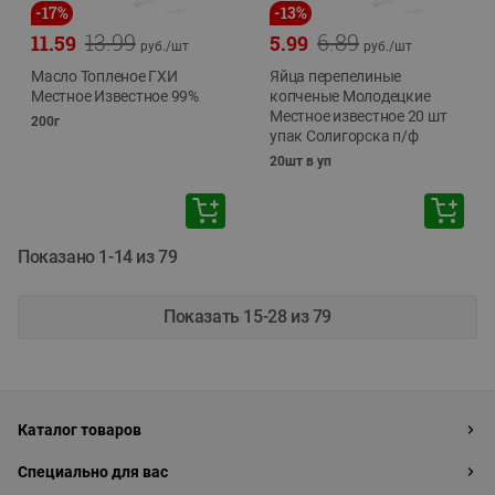
-
17
%
-
13
%
13.99
6.89
11.59
5.99
руб./
шт
руб./
шт
Масло Топленое ГХИ
Яйца перепелиные
Местное Известное 99%
копченые Молодецкие
Местное известное 20 шт
200г
упак Солигорска п/ф
20шт в уп
Показано 1-14 из 79
Показать 15-28 из 79
Каталог товаров
Специально для вас