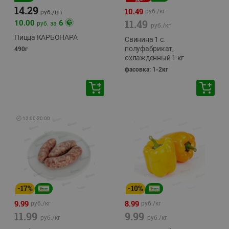
14.29
10.49
руб./
кг
руб./
шт
11.49
10.00
6
руб. за
руб./
кг
Пицца КАРБОНАРА
Свинина 1 с.
полуфабрикат,
490г
охлажденный 1 кг
фасовка: 1-2кг
🕘
12:00
-
20:00
-
17
%
-
10
%
9.99
8.99
руб./
кг
руб./
кг
11.99
9.99
руб./
кг
руб./
кг