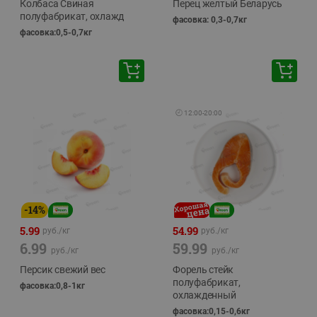
Колбаса Свиная
Перец желтый Беларусь
полуфабрикат, охлажд
фасовка: 0,3-0,7кг
фасовка:0,5-0,7кг
🕘
12:00
-
20:00
-
14
%
5.99
54.99
руб./
кг
руб./
кг
6.99
59.99
руб./
кг
руб./
кг
Персик свежий вес
Форель стейк
полуфабрикат,
фасовка:0,8-1кг
охлажденный
фасовка:0,15-0,6кг