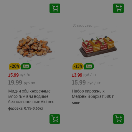
🕘
12:00
-
21:00
-
20
%
-
13
%
15.99
13.99
руб./
кг
руб./
шт
19.99
15.99
руб./
кг
руб./
шт
Мидии обыкновенные
Набор пирожных
мясо п/м в/м водные
Медовый бархат 580 г
беспозвоночные Vici вес
580г
фасовка: 0,15-0,65кг