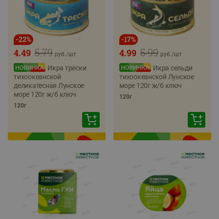
-
22
%
-
17
%
5.79
5.99
4.49
4.99
руб./
шт
руб./
шт
Икра трески
Икра сельди
тихоокеанской
тихоокеанской Лунское
деликатесная Лунское
море 120г ж/б ключ
море 120г ж/б ключ
120г
120г