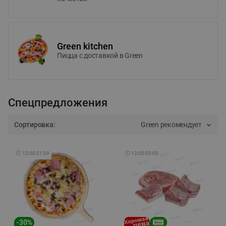
Green kitchen
Пицца c доставкой в Green
Спецпредложения
Сортировка:
Green рекомендует
🕘
12:00
-
21:00
🕘
12:00
-
20:00
-
30
%