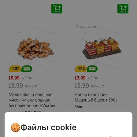
🕘
12:00
-
21:00
-
20
%
-
13
%
15.99
13.99
руб./
кг
руб./
шт
19.99
15.99
руб./
кг
руб./
шт
Мидии обыкновенные
Набор пирожных
мясо п/м в/м водные
Медовый бархат 580 г
беспозвоночные Vici вес
580г
фасовка: 0,15-0,65кг
Файлы cookie