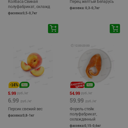
Колбаса Свиная
Перец желтый Беларусь
полуфабрикат, охлажд
фасовка: 0,3-0,7кг
фасовка:0,5-0,7кг
🕘
12:00
-
20:00
-
14
%
5.99
54.99
руб./
кг
руб./
кг
6.99
59.99
руб./
кг
руб./
кг
Персик свежий вес
Форель стейк
полуфабрикат,
фасовка:0,8-1кг
охлажденный
фасовка:0,15-0,6кг