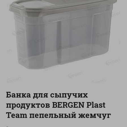
-
13
%
-
20
%
6.89
4.99
5.99
3.99
руб./
шт
руб./
шт
Яйца перепелиные
Конфеты фруктово-
копченые Молодецкие
ягодные Местное
Местное известное 20 шт
известное яблоко-тыква
упак Солигорска п/ф
Хоба
20шт в уп
60г
Показано 1-14 из 78
Показать 15-28 из 78
Банка для сыпучих
продуктов BERGEN Plast
Каталог товаров
Team пепельный жемчуг
Специально для вас