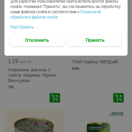
Для удобства пользователей сайта используются файлы
cookie. Нажимая "Принять", вы соглашаетесь
на обработку
нами файлов cookie в соответствии с
Политикой
обработки файлов cookie
Настроить
Отклонить
Принять
-
12
%
-
24
%
6.59
4.99
1.05
руб./
шт
руб./
шт
1.19
ТОФУ Vegetus ТВЕРДЫЙ
руб./
шт
230г
Корм влаж. для кош. с
чувств. пищевар. Пурина
Ван курица
75г