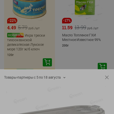
-
22
%
-
17
%
5.79
13.99
4.49
11.59
руб./
шт
руб./
шт
Масло Топленое ГХИ
Икра трески
Местное Известное 99%
тихоокеанской
деликатесная Лунское
200г
море 120г ж/б ключ
120г
Товары-партнеры с 5 по 18 августа