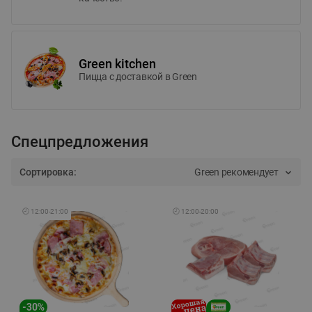
Green kitchen
Пицца c доставкой в Green
Спецпредложения
Сортировка:
Green рекомендует
🕘
12:00
-
21:00
🕘
12:00
-
20:00
-
30
%