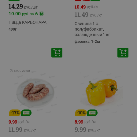
14.29
10.49
руб./
кг
руб./
шт
11.49
10.00
6
руб. за
руб./
кг
Пицца КАРБОНАРА
Свинина 1 с.
полуфабрикат,
490г
охлажденный 1 кг
фасовка: 1-2кг
🕘
12:00
-
20:00
-
17
%
-
10
%
9.99
8.99
руб./
кг
руб./
кг
11.99
9.99
руб./
кг
руб./
кг