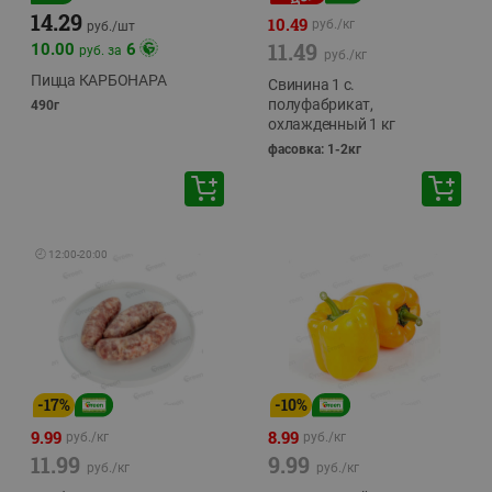
14.29
10.49
руб./
кг
руб./
шт
11.49
10.00
6
руб. за
руб./
кг
Пицца КАРБОНАРА
Свинина 1 с.
полуфабрикат,
490г
охлажденный 1 кг
фасовка: 1-2кг
🕘
12:00
-
20:00
-
17
%
-
10
%
9.99
8.99
руб./
кг
руб./
кг
11.99
9.99
руб./
кг
руб./
кг