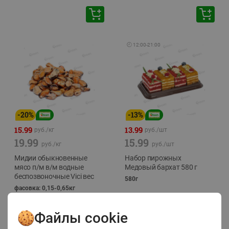
🕘
12:00
-
21:00
-
20
%
-
13
%
15.99
13.99
руб./
кг
руб./
шт
19.99
15.99
руб./
кг
руб./
шт
Мидии обыкновенные
Набор пирожных
мясо п/м в/м водные
Медовый бархат 580 г
беспозвоночные Vici вес
580г
фасовка: 0,15-0,65кг
Файлы cookie