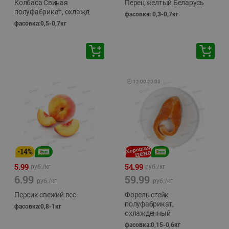
Колбаса Свиная
Перец желтый Беларусь
полуфабрикат, охлажд
фасовка: 0,3-0,7кг
фасовка:0,5-0,7кг
🕘
12:00
-
20:00
-
14
%
5.99
54.99
руб./
кг
руб./
кг
6.99
59.99
руб./
кг
руб./
кг
Персик свежий вес
Форель стейк
полуфабрикат,
фасовка:0,8-1кг
охлажденный
фасовка:0,15-0,6кг