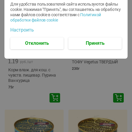
Для удобства пользователей сайта используются файлы
cookie. Нажимая "Принять", вы соглашаетесь
на обработку
нами файлов cookie в соответствии с
Политикой
обработки файлов cookie
Настроить
Отклонить
Принять
-
12
%
-
24
%
6.59
4.99
1.05
руб./
шт
руб./
шт
1.19
ТОФУ Vegetus ТВЕРДЫЙ
руб./
шт
230г
Корм влаж. для кош. с
чувств. пищевар. Пурина
Ван курица
75г