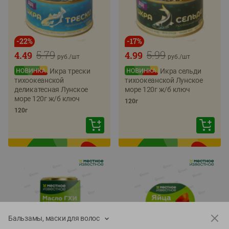
-
22
%
-
17
%
5.79
5.99
4.49
4.99
руб./
шт
руб./
шт
Икра трески
Икра сельди
тихоокеанской
тихоокеанской Лунское
деликатесная Лунское
море 120г ж/б ключ
море 120г ж/б ключ
120г
120г
Бальзамы, маски для волос