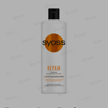
-
17
%
-
13
%
13.99
6.89
11.59
5.99
руб./
шт
руб./
шт
Масло Топленое ГХИ
Яйца перепелиные
Местное Известное 99%
копченые Молодецкие
Местное известное 20 шт
200г
упак Солигорска п/ф
20шт в уп
Показано 1-14 из 79
Показать 15-28 из 79
Каталог товаров
Специально для вас