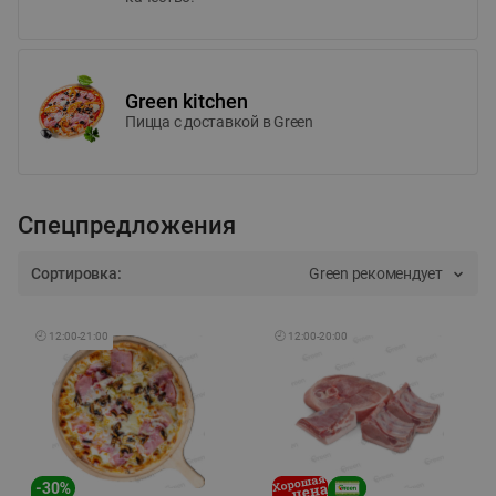
Green kitchen
Пицца c доставкой в Green
Спецпредложения
Сортировка:
Green рекомендует
🕘
12:00
-
21:00
🕘
12:00
-
20:00
-
30
%