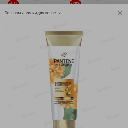
-
13
%
-
20
%
6.89
4.99
5.99
3.99
руб./
шт
руб./
шт
Бальзамы, маски для волос
Яйца перепелиные
Конфеты фруктово-
копченые Молодецкие
ягодные Местное
Местное известное 20 шт
известное яблоко-тыква
упак Солигорска п/ф
Хоба
20шт в уп
60г
Показано 1-14 из 76
Показать 15-28 из 76
Каталог товаров
Специально для вас