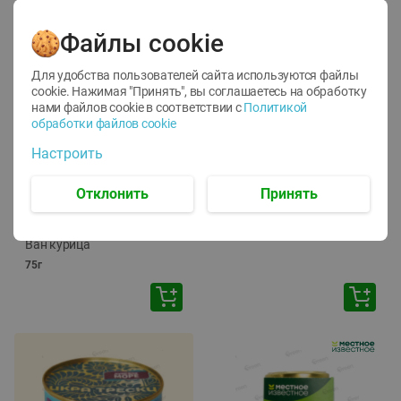
Файлы cookie
Для удобства пользователей сайта используются файлы
cookie. Нажимая "Принять", вы соглашаетесь
на обработку
нами файлов cookie в соответствии с
Политикой
обработки файлов cookie
-
12
%
-
24
%
Настроить
6.59
4.99
1.05
руб./
шт
руб./
шт
1.19
ТОФУ Vegetus ТВЕРДЫЙ
руб./
шт
Отклонить
Принять
230г
Корм влаж. для кош. с
чувств. пищевар. Пурина
Ван курица
75г