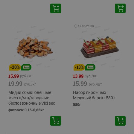
🕘
12:00
-
21:00
-
20
%
-
13
%
15.99
13.99
руб./
кг
руб./
шт
19.99
15.99
руб./
кг
руб./
шт
Мидии обыкновенные
Набор пирожных
мясо п/м в/м водные
Медовый бархат 580 г
беспозвоночные Vici вес
580г
фасовка: 0,15-0,65кг