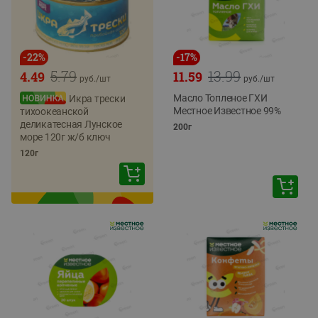
-
22
%
-
17
%
5.79
13.99
4.49
11.59
руб./
шт
руб./
шт
Масло Топленое ГХИ
Икра трески
Местное Известное 99%
тихоокеанской
деликатесная Лунское
200г
море 120г ж/б ключ
120г