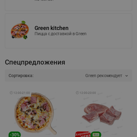
Green kitchen
Пицца c доставкой в Green
Спецпредложения
Сортировка:
Green рекомендует
🕘
12:00
-
21:00
🕘
12:00
-
20:00
-
30
%