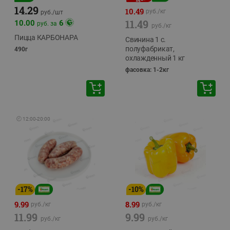
14.29
10.49
руб./
кг
руб./
шт
11.49
10.00
6
руб. за
руб./
кг
Пицца КАРБОНАРА
Свинина 1 с.
полуфабрикат,
490г
охлажденный 1 кг
фасовка: 1-2кг
🕘
12:00
-
20:00
-
17
%
-
10
%
9.99
8.99
руб./
кг
руб./
кг
11.99
9.99
руб./
кг
руб./
кг