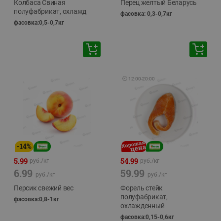
Колбаса Свиная
Перец желтый Беларусь
полуфабрикат, охлажд
фасовка: 0,3-0,7кг
фасовка:0,5-0,7кг
🕘
12:00
-
20:00
-
14
%
5.99
54.99
руб./
кг
руб./
кг
6.99
59.99
руб./
кг
руб./
кг
Персик свежий вес
Форель стейк
полуфабрикат,
фасовка:0,8-1кг
охлажденный
фасовка:0,15-0,6кг