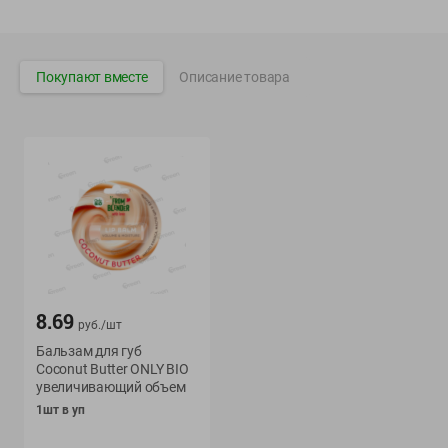
Вакансии
👋
Корпоративный сайт Green
Покупают вместе
Описание товара
©
2026
ООО «ГРИНрозница» - Доставка продуктов питания в
Минске.
Юридическая информация и условия пользовательского
соглашения
Номер уполномоченных рассматривать обращения покупателей в
соответствии с законодательством об обращениях граждан и
юридических лиц: Отдел торговли и услуг Администрации
Фрунзенского района г. Минска + 375 17 272 73 84 .
8.69
руб./
шт
Номер и адрес электронной почты лица, уполномоченного
Бальзам для губ
продавцом рассматривать обращения покупателей о нарушении их
Coconut Butter ONLY BIO
прав, предусмотренных законодательством о защите прав
увеличивающий объем
потребителей: +375 44 560-60-61, shop@green-dostavka.by.
1шт в уп
Способы оплаты товара: