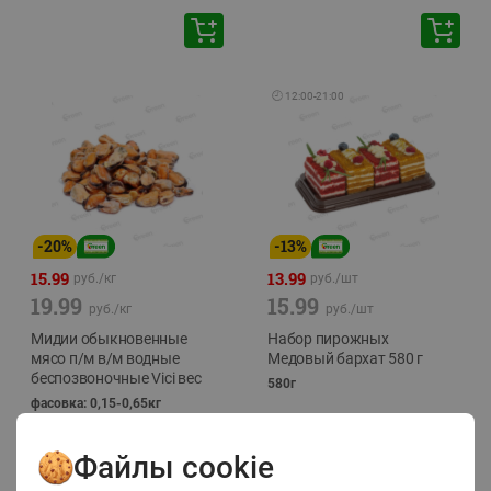
🕘
12:00
-
21:00
-
20
%
-
13
%
15.99
13.99
руб./
кг
руб./
шт
19.99
15.99
руб./
кг
руб./
шт
Мидии обыкновенные
Набор пирожных
мясо п/м в/м водные
Медовый бархат 580 г
беспозвоночные Vici вес
580г
фасовка: 0,15-0,65кг
Файлы cookie