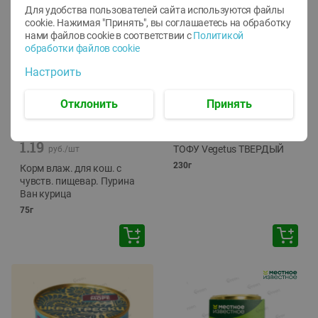
Для удобства пользователей сайта используются файлы
cookie. Нажимая "Принять", вы соглашаетесь
на обработку
нами файлов cookie в соответствии с
Политикой
обработки файлов cookie
Настроить
Отклонить
Принять
-
12
%
-
24
%
6.59
4.99
1.05
руб./
шт
руб./
шт
1.19
ТОФУ Vegetus ТВЕРДЫЙ
руб./
шт
230г
Корм влаж. для кош. с
чувств. пищевар. Пурина
Ван курица
75г