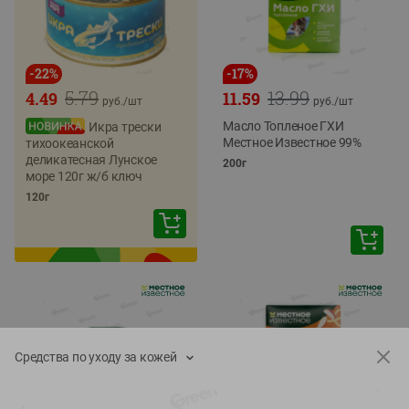
-
22
%
-
17
%
5.79
13.99
4.49
11.59
руб./
шт
руб./
шт
Масло Топленое ГХИ
Икра трески
Местное Известное 99%
тихоокеанской
деликатесная Лунское
200г
море 120г ж/б ключ
120г
Средства по уходу за кожей