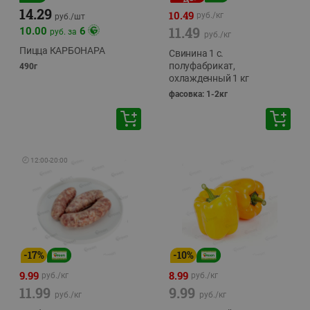
14.29
10.49
руб./
кг
руб./
шт
11.49
10.00
6
руб. за
руб./
кг
Пицца КАРБОНАРА
Свинина 1 с.
полуфабрикат,
490г
охлажденный 1 кг
фасовка: 1-2кг
🕘
12:00
-
20:00
-
17
%
-
10
%
9.99
8.99
руб./
кг
руб./
кг
11.99
9.99
руб./
кг
руб./
кг