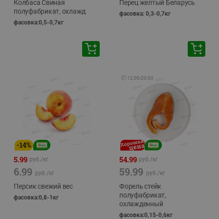
Колбаса Свиная
Перец желтый Беларусь
полуфабрикат, охлажд
фасовка: 0,3-0,7кг
фасовка:0,5-0,7кг
🕘
12:00
-
20:00
-
14
%
5.99
54.99
руб./
кг
руб./
кг
6.99
59.99
руб./
кг
руб./
кг
Персик свежий вес
Форель стейк
полуфабрикат,
фасовка:0,8-1кг
охлажденный
фасовка:0,15-0,6кг