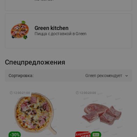
Green kitchen
Пицца c доставкой в Green
Спецпредложения
Сортировка:
Green рекомендует
🕘
12:00
-
21:00
🕘
12:00
-
20:00
-
30
%