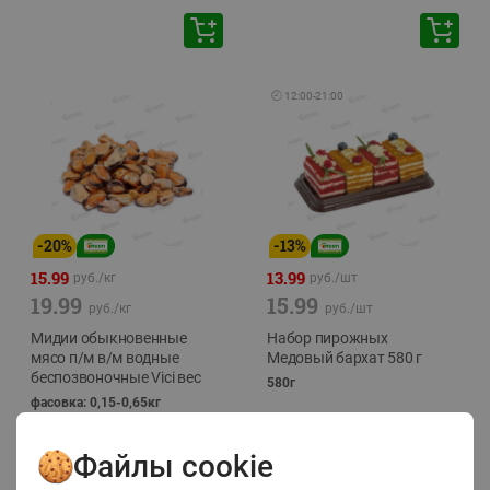
🕘
12:00
-
21:00
-
20
%
-
13
%
15.99
13.99
руб./
кг
руб./
шт
19.99
15.99
руб./
кг
руб./
шт
Мидии обыкновенные
Набор пирожных
мясо п/м в/м водные
Медовый бархат 580 г
беспозвоночные Vici вес
580г
фасовка: 0,15-0,65кг
Файлы cookie