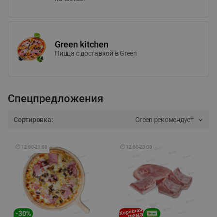
Green kitchen
Пицца c доставкой в Green
Спецпредложения
Сортировка:
Green рекомендует
🕘
12:00
-
21:00
🕘
12:00
-
20:00
-
30
%