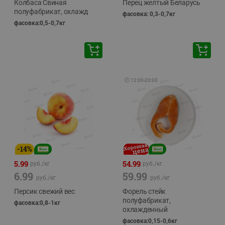
Колбаса Свиная
Перец желтый Беларусь
полуфабрикат, охлажд
фасовка: 0,3-0,7кг
фасовка:0,5-0,7кг
🕘
12:00
-
20:00
-
14
%
5.99
54.99
руб./
кг
руб./
кг
6.99
59.99
руб./
кг
руб./
кг
Персик свежий вес
Форель стейк
полуфабрикат,
фасовка:0,8-1кг
охлажденный
фасовка:0,15-0,6кг