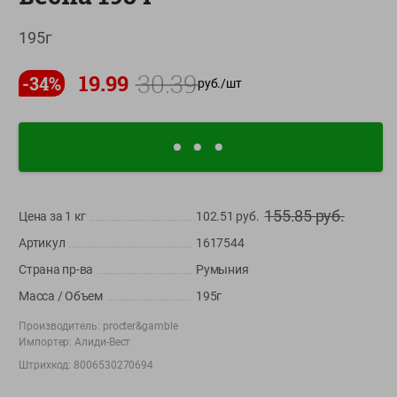
О сервисе
195г
Настройки файлов cookie
30.39
19.99
-
34
%
руб./
шт
Мой Green
Приложение Green c
доставкой и бонусной картой
App
Google
AppGallery
Store
Play
155.85
руб.
Цена за 1
кг
102.51
руб.
Артикул
1617544
+375 44 560-60-61
Страна пр-ва
Румыния
Время работы Call-центра: Пн.- Пт. с 09.00 до 17.00, СБ, ВС -
Масса / Объем
195г
выходной
Производитель:
procter&gamble
Импортер:
Алиди-Вест
shop@green-market.by
Штрихкод:
8006530270694
Пишите нам свои вопросы, предложения и комментарии