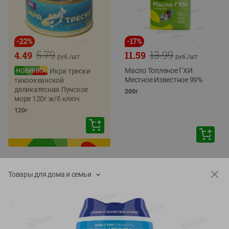
-
22
%
-
17
%
5.79
13.99
4.49
11.59
руб./
шт
руб./
шт
Масло Топленое ГХИ
Икра трески
Местное Известное 99%
тихоокеанской
деликатесная Лунское
200г
море 120г ж/б ключ
120г
Товары для дома и семьи