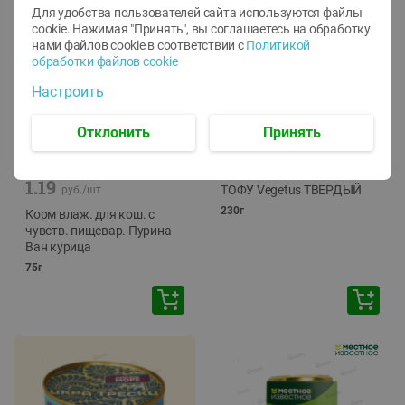
Для удобства пользователей сайта используются файлы
cookie. Нажимая "Принять", вы соглашаетесь
на обработку
нами файлов cookie в соответствии с
Политикой
обработки файлов cookie
Настроить
Отклонить
Принять
-
12
%
-
24
%
6.59
4.99
1.05
руб./
шт
руб./
шт
1.19
ТОФУ Vegetus ТВЕРДЫЙ
руб./
шт
230г
Корм влаж. для кош. с
чувств. пищевар. Пурина
Ван курица
75г