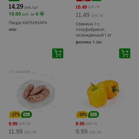
14.29
10.49
руб./
кг
руб./
шт
11.49
10.00
6
руб. за
руб./
кг
Пицца КАРБОНАРА
Свинина 1 с.
полуфабрикат,
490г
охлажденный 1 кг
фасовка: 1-2кг
🕘
12:00
-
20:00
-
17
%
-
10
%
9.99
8.99
руб./
кг
руб./
кг
11.99
9.99
руб./
кг
руб./
кг