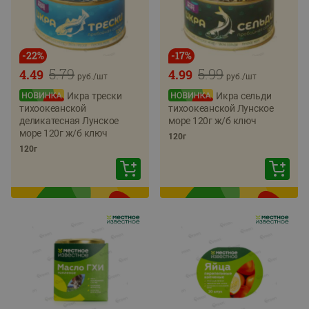
-
22
%
-
17
%
5.79
5.99
4.49
4.99
руб./
шт
руб./
шт
Икра трески
Икра сельди
тихоокеанской
тихоокеанской Лунское
деликатесная Лунское
море 120г ж/б ключ
море 120г ж/б ключ
120г
120г