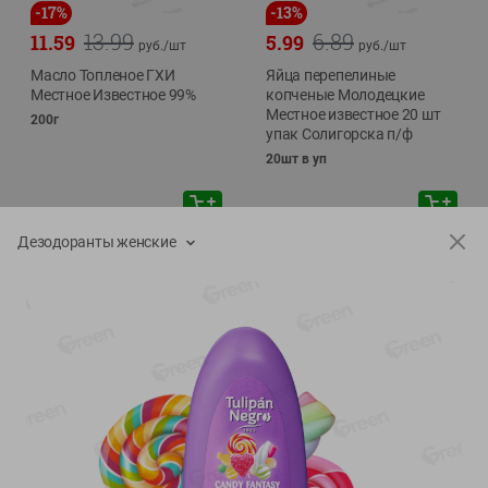
-
17
%
-
13
%
13.99
6.89
11.59
5.99
руб./
шт
руб./
шт
Масло Топленое ГХИ
Яйца перепелиные
Местное Известное 99%
копченые Молодецкие
Местное известное 20 шт
200г
упак Солигорска п/ф
20шт в уп
Дезодоранты женские
Показано 1-14 из 79
Показать 15-28 из 79
Каталог товаров
Специально для вас