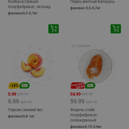
Колбаса Свиная
Перец желтый Беларусь
полуфабрикат, охлажд
фасовка: 0,3-0,7кг
фасовка:0,5-0,7кг
🕘
12:00
-
20:00
-
14
%
5.99
54.99
руб./
кг
руб./
кг
6.99
59.99
руб./
кг
руб./
кг
Персик свежий вес
Форель стейк
полуфабрикат,
фасовка:0,8-1кг
охлажденный
фасовка:0,15-0,6кг