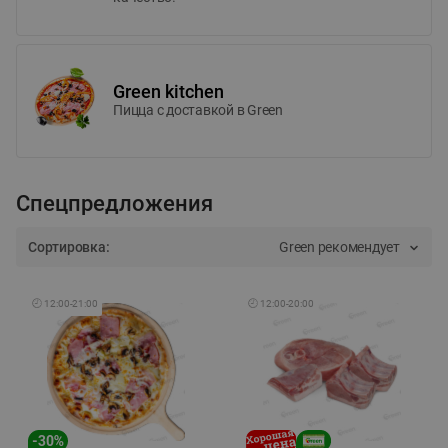
Green kitchen
Пицца c доставкой в Green
Спецпредложения
Сортировка:
Green рекомендует
🕘
12:00
-
21:00
🕘
12:00
-
20:00
-
30
%