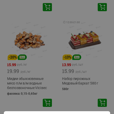
🕘
12:00
-
21:00
-
20
%
-
13
%
15.99
13.99
руб./
кг
руб./
шт
19.99
15.99
руб./
кг
руб./
шт
Мидии обыкновенные
Набор пирожных
мясо п/м в/м водные
Медовый бархат 580 г
беспозвоночные Vici вес
580г
фасовка: 0,15-0,65кг