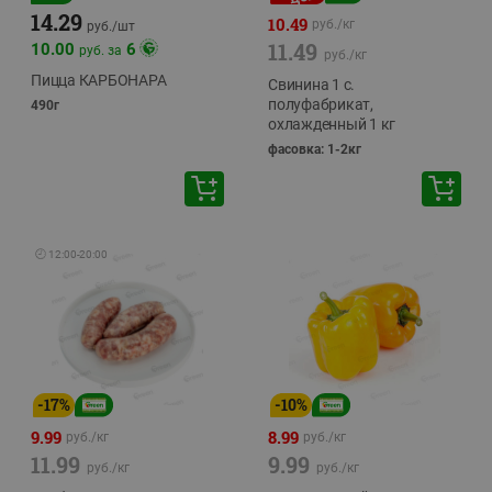
14.29
10.49
руб./
кг
руб./
шт
11.49
10.00
6
руб. за
руб./
кг
Пицца КАРБОНАРА
Свинина 1 с.
полуфабрикат,
490г
охлажденный 1 кг
фасовка: 1-2кг
🕘
12:00
-
20:00
-
17
%
-
10
%
9.99
8.99
руб./
кг
руб./
кг
11.99
9.99
руб./
кг
руб./
кг