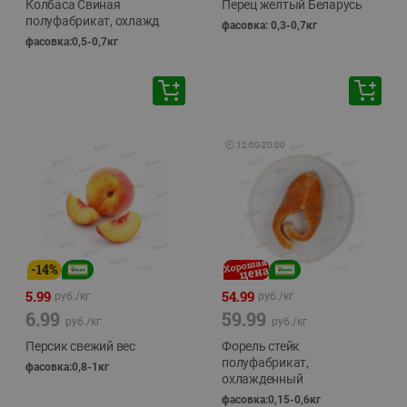
Колбаса Свиная
Перец желтый Беларусь
полуфабрикат, охлажд
фасовка: 0,3-0,7кг
фасовка:0,5-0,7кг
🕘
12:00
-
20:00
-
14
%
5.99
54.99
руб./
кг
руб./
кг
6.99
59.99
руб./
кг
руб./
кг
Персик свежий вес
Форель стейк
полуфабрикат,
фасовка:0,8-1кг
охлажденный
фасовка:0,15-0,6кг