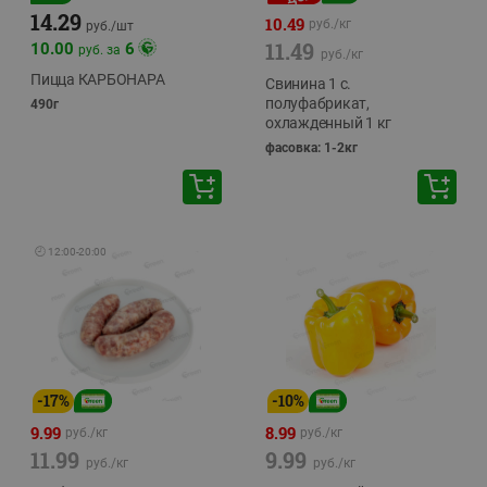
14.29
10.49
руб./
кг
руб./
шт
11.49
10.00
6
руб. за
руб./
кг
Пицца КАРБОНАРА
Свинина 1 с.
полуфабрикат,
490г
охлажденный 1 кг
фасовка: 1-2кг
🕘
12:00
-
20:00
-
17
%
-
10
%
9.99
8.99
руб./
кг
руб./
кг
11.99
9.99
руб./
кг
руб./
кг