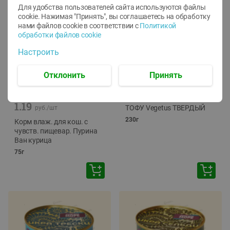
Для удобства пользователей сайта используются файлы
cookie. Нажимая "Принять", вы соглашаетесь
на обработку
нами файлов cookie в соответствии с
Политикой
обработки файлов cookie
Настроить
Отклонить
Принять
-
12
%
-
24
%
6.59
4.99
1.05
руб./
шт
руб./
шт
1.19
ТОФУ Vegetus ТВЕРДЫЙ
руб./
шт
230г
Корм влаж. для кош. с
чувств. пищевар. Пурина
Ван курица
75г