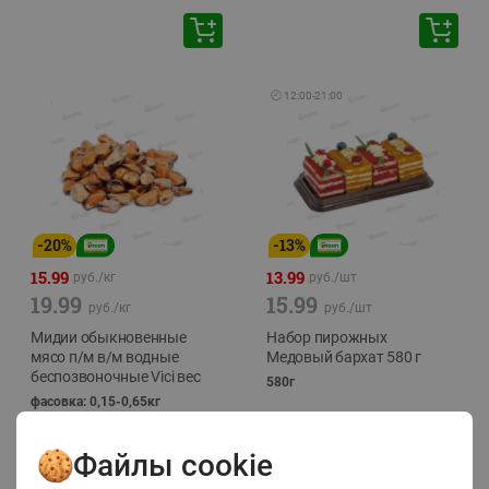
🕘
12:00
-
21:00
-
20
%
-
13
%
15.99
13.99
руб./
кг
руб./
шт
19.99
15.99
руб./
кг
руб./
шт
Мидии обыкновенные
Набор пирожных
мясо п/м в/м водные
Медовый бархат 580 г
беспозвоночные Vici вес
580г
фасовка: 0,15-0,65кг
Файлы cookie