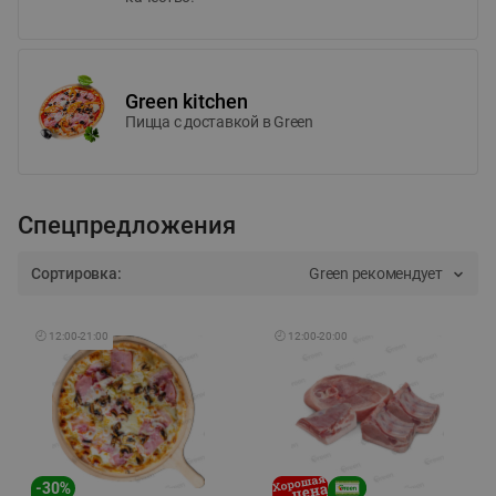
Green kitchen
Пицца c доставкой в Green
Спецпредложения
Сортировка:
Green рекомендует
🕘
12:00
-
21:00
🕘
12:00
-
20:00
-
30
%