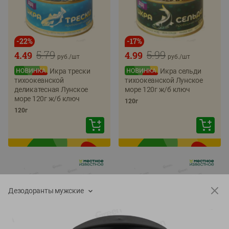
-
22
%
-
17
%
5.79
5.99
4.49
4.99
руб./
шт
руб./
шт
Икра трески
Икра сельди
тихоокеанской
тихоокеанской Лунское
деликатесная Лунское
море 120г ж/б ключ
море 120г ж/б ключ
120г
120г
Дезодоранты мужские